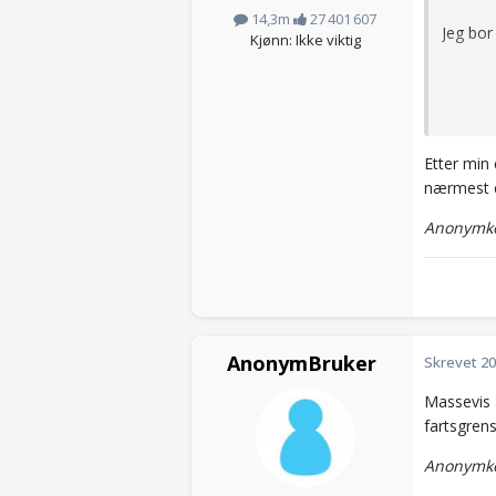
14,3m
27 401 607
Jeg bor
Kjønn: Ikke viktig
Anonym
Etter min 
nærmest ei
Anonymkod
AnonymBruker
Skrevet
20
Massevis 
fartsgrens
Anonymko