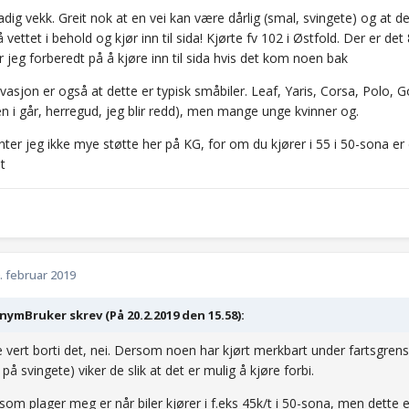
adig vekk. Greit nok at en vei kan være dårlig (smal, svingete) og at de
vettet i behold og kjør inn til sida! Kjørte fv 102 i Østfold. Der er det 
 jeg forberedt på å kjøre inn til sida hvis det kom noen bak
asjon er også at dette er typisk småbiler. Leaf, Yaris, Corsa, Polo, Go
en i går, herregud, jeg blir redd), men mange unge kvinner og.
nter jeg ikke mye støtte her på KG, for om du kjører i 55 i 50-sona er
t
. februar 2019
ymBruker skrev (På 20.2.2019 den 15.58):
e vert borti det, nei. Dersom noen har kjørt merkbart under fartsgrens
 på svingete) viker de slik at det er mulig å kjøre forbi.
som plager meg er når biler kjører i f.eks 45k/t i 50-sona, men dette e