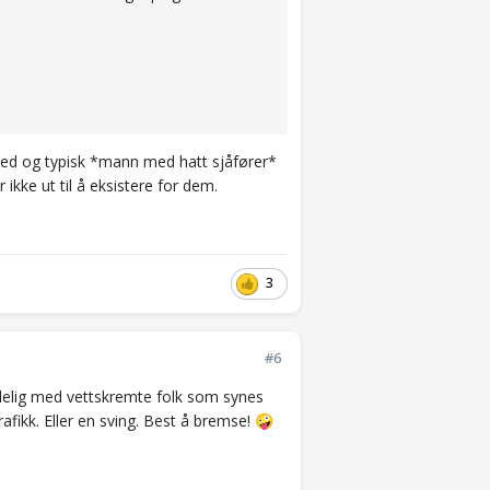
moped og typisk *mann med hatt sjåfører*
ikke ut til å eksistere for dem.
3
#6
delig med vettskremte folk som synes
afikk. Eller en sving. Best å bremse!
🤪