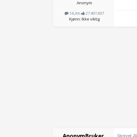
Anonym
14,3m
27 401 607
Kjønn: Ikke viktig
AnonymBruker
Skrevet
20