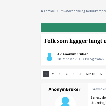
Forside
Privatøkonomi og forbrukerspø
Folk som liggger langt 
Av AnonymBruker
20. februar 2019
i
Bil og trafikk
1
2
3
4
5
6
NESTE
AnonymBruker
Skrevet
20
Senest de 
strekning 