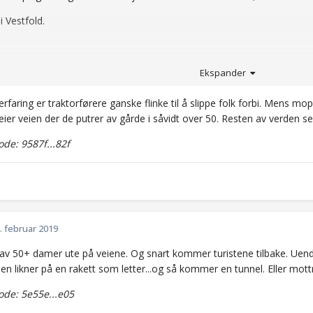
 i Vestfold.
kode: 08182...064
Ekspander
erfaring er traktorførere ganske flinke til å slippe folk forbi. Mens 
er veien der de putrer av gårde i såvidt over 50. Resten av verden ser 
e: 9587f...82f
. februar 2019
av 50+ damer ute på veiene. Og snart kommer turistene tilbake. Uen
en likner på en rakett som letter...og så kommer en tunnel. Eller mottr
de: 5e55e...e05