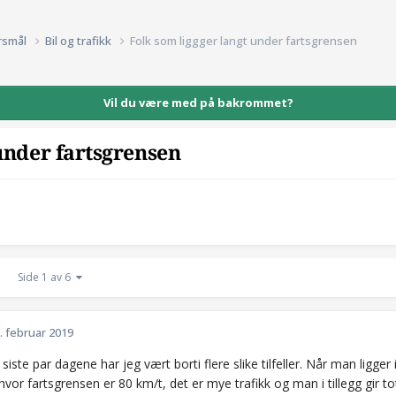
rsmål
Bil og trafikk
Folk som liggger langt under fartsgrensen
Vil du være med på bakrommet?
under fartsgrensen
Side 1 av 6
. februar 2019
siste par dagene har jeg vært borti flere slike tilfeller. Når man ligger 
hvor fartsgrensen er 80 km/t, det er mye trafikk og man i tillegg gir total