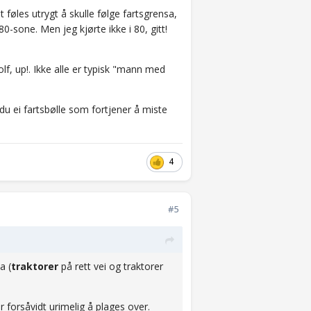
t føles utrygt å skulle følge fartsgrensa,
80-sone. Men jeg kjørte ikke i 80, gitt!
lf, up!. Ikke alle er typisk "mann med
 du ei fartsbølle som fortjener å miste
4
#5
a (
traktorer
på rett vei og traktorer
r forsåvidt urimelig å plages over.