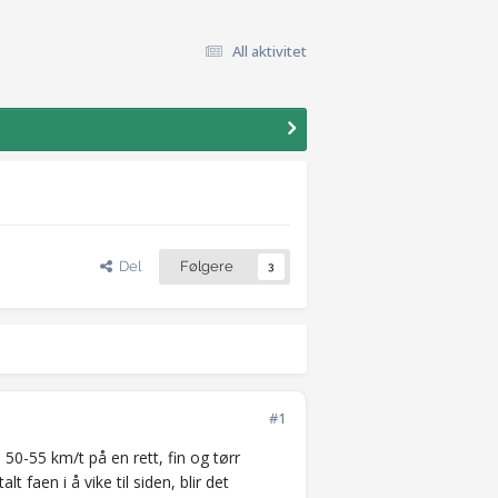
All aktivitet
Del
Følgere
3
#1
i 50-55 km/t på en rett, fin og tørr
t faen i å vike til siden, blir det