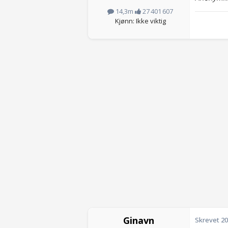
14,3m
27 401 607
Kjønn: Ikke viktig
Ginavn
Skrevet
20