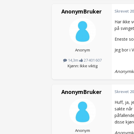
AnonymBruker
Skrevet
20
Har ikke v
på svinget
Eneste som
Jeg bor i 
Anonym
14,3m
27 401 607
Kjønn: Ikke viktig
Anonymko
AnonymBruker
Skrevet
20
Huff, ja, 
sakte når 
påfallend
disse kjør
Anonym
Anonymko