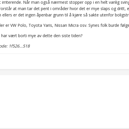
 irriterende. Når man også nærmest stopper opp i en helt vanlig sving,
Forstår at man tar det pent i områder hvor det er mye slaps og dritt, el
ellers er det ingen åpenbar grunn til å kjøre så sakte utenfor boligst
ler er VW Polo, Toyota Yaris, Nissan Micra osv. Synes folk burde følg
har vært borti mye av dette den siste tiden?
de: 1f526...518