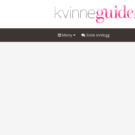
Meny
Siste innlegg