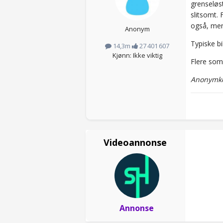
grenseløst
slitsomt. 
også, men 
Anonym
Typiske bi
14,3m
27 401 607
Kjønn: Ikke viktig
Flere som 
Anonymko
Videoannonse
Annonse