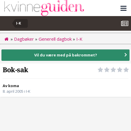
I-K
»
Dagbøker
»
Generell dagbok
»
I-K
Vil du være med på bakrommet?
Bok-sak
Av koma
8. april 2005
i
I-K