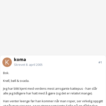
koma
#1
Skrevet
8. april 2005
Bok.
Krøll, bøll & svada.
Jeg har blitt kjent med verdens mest arrogante kattepus - han slår
alle jeg tidligere har hatt med å gjøre (og det er relativt mange).
Han venter leenge før han kommer når man roper, ser virkelig oppgitt
ut når man sier noe, og er streng som tante Sofie på en dårlig dag.