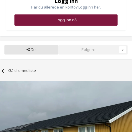
Logg inn
Har du allerede en konto? Logg inn her.
Logg inn nå
Del
Følgere
0
Gå til emneliste