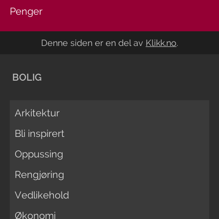
Penger
Denne siden er en del av
Klikk.no
.
BOLIG
Arkitektur
Bli inspirert
Oppussing
Rengjøring
Vedlikehold
Økonomi