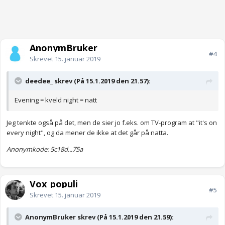
AnonymBruker
#4
Skrevet
15. januar 2019
deedee_ skrev (På 15.1.2019 den 21.57):
Evening = kveld night = natt
Jeg tenkte også på det, men de sier jo f.eks. om TV-program at "it's on
every night", og da mener de ikke at det går på natta.
Anonymkode: 5c18d...75a
Vox_populi
#5
Skrevet
15. januar 2019
AnonymBruker skrev (På 15.1.2019 den 21.59):