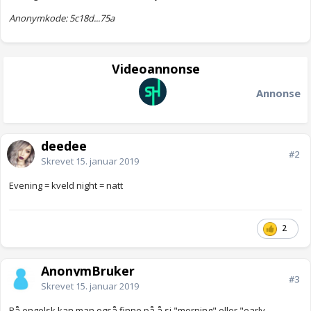
Anonymkode: 5c18d...75a
Videoannonse
Annonse
deedee_
#2
Skrevet
15. januar 2019
Evening = kveld night = natt
2
AnonymBruker
#3
Skrevet
15. januar 2019
På engelsk kan man også finne på å si "morning" eller "early