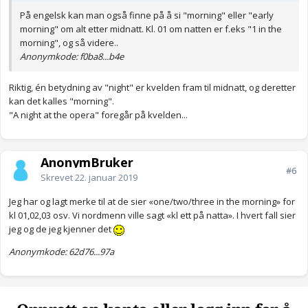
På engelsk kan man også finne på å si "morning" eller "early
morning" om alt etter midnatt. Kl. 01 om natten er f.eks "1 in the
morning", og så videre..
Anonymkode: f0ba8...b4e
Riktig, én betydning av "night" er kvelden fram til midnatt, og deretter
kan det kalles "morning".
"A night at the opera" foregår på kvelden...
AnonymBruker
#6
Skrevet
22. januar 2019
Jeg har og lagt merke til at de sier «one/two/three in the morning» for
kl 01,02,03 osv. Vi nordmenn ville sagt «kl ett på natta». I hvert fall sier
jeg og de jeg kjenner det
Anonymkode: 62d76...97a