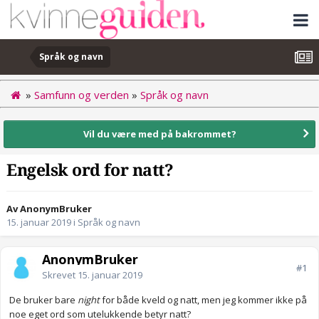
Språk og navn
»
Samfunn og verden
»
Språk og navn
Vil du være med på bakrommet?
Engelsk ord for natt?
Av AnonymBruker
15. januar 2019
i
Språk og navn
AnonymBruker
#1
Skrevet
15. januar 2019
De bruker bare
night
for både kveld og natt, men jeg kommer ikke på
noe eget ord som utelukkende betyr natt?