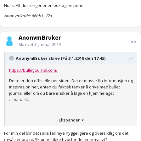
Husk: Alt du trenger er en bok og en penn.
Anonymkode: 66bb1...f2a
AnonymBruker
#5
Skrevet
3. januar 2019
AnonymBruker skrev (På 3.1.2019 den 17.45):
https://bulletjournal.com/
Dette er den offisielle nettsiden. Det er masse fin informasjon og
inspirasjon her, enten du faktisk tenker å drive med bullet
journal eller om du bare ønsker å lage en hjemmelaget
almanakk.
Ekspander
Jeg anbefaler å ikke se alt for mye på instagram, youtube eller
pinterest. Der ligger det masse fine ting, men fokuset er ofte på
at det skal se bra ut. Da er det lett å bli overveldet, eller å lage
For min del blir det i alle fall mye hyggeligere og oversiktlig om det
noe som ser veldig bra ut uten å fungere for deg.
også ser bra ut. Skjønner ikke hvorfor det er negativt?