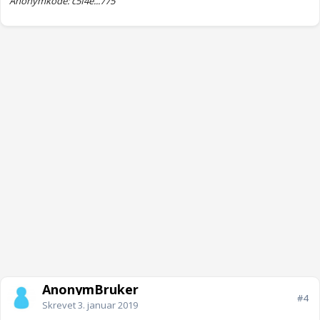
Anonymkode: c5f4e...775
AnonymBruker
#4
Skrevet
3. januar 2019