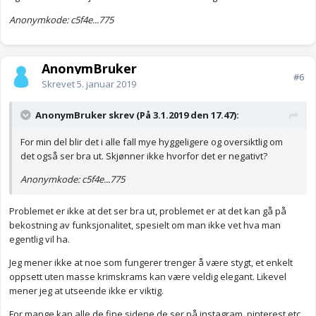
Dersom du har erfaring med kalendere fra før: Skriv ned det du
Anonymkode: c5f4e...775
liker og det du ikke liker med de du har hatt tidligere. Tenk
gjennom om det er noe du har savnet. Skriv en liste, og kladd litt
med blyant.
AnonymBruker
#6
Skrevet
5. januar 2019
Det kan være fint å lage en prøvemåned, så du får testet
systemet. Det er en fordel med det orginale systemet, at man
lager ting underveis og dermed har stor fleksibilitet. Ved å lage
AnonymBruker skrev (På 3.1.2019 den 17.47):
en god fremtidslogg (future log) kan du likevel holde styr på ting
som skjer frem i tid.
For min del blir det i alle fall mye hyggeligere og oversiktlig om
det også ser bra ut. Skjønner ikke hvorfor det er negativt?
Anonymkode: c5f4e...775
Husk: Alt du trenger er en bok og en penn.
Problemet er ikke at det ser bra ut, problemet er at det kan gå på
Anonymkode: 66bb1...f2a
bekostning av funksjonalitet, spesielt om man ikke vet hva man
egentlig vil ha.
Jeg mener ikke at noe som fungerer trenger å være stygt, et enkelt
oppsett uten masse krimskrams kan være veldig elegant. Likevel
mener jeg at utseende ikke er viktig.
For mange kan alle de fine sidene de ser på instagram, pinterest etc