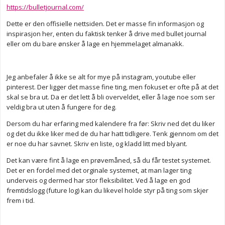
https://bulletjournal.com/
Dette er den offisielle nettsiden. Det er masse fin informasjon og
inspirasjon her, enten du faktisk tenker å drive med bullet journal
eller om du bare ønsker å lage en hjemmelaget almanakk.
Jeg anbefaler å ikke se alt for mye på instagram, youtube eller
pinterest. Der ligger det masse fine ting, men fokuset er ofte på at det
skal se bra ut. Da er det lett å bli overveldet, eller å lage noe som ser
veldig bra ut uten å fungere for deg.
Dersom du har erfaring med kalendere fra før: Skriv ned det du liker
og det du ikke liker med de du har hatt tidligere. Tenk gjennom om det
er noe du har savnet. Skriv en liste, og kladd litt med blyant.
Det kan være fint å lage en prøvemåned, så du får testet systemet.
Det er en fordel med det orginale systemet, at man lager ting
underveis og dermed har stor fleksibilitet. Ved å lage en god
fremtidslogg (future log) kan du likevel holde styr på ting som skjer
frem i tid.