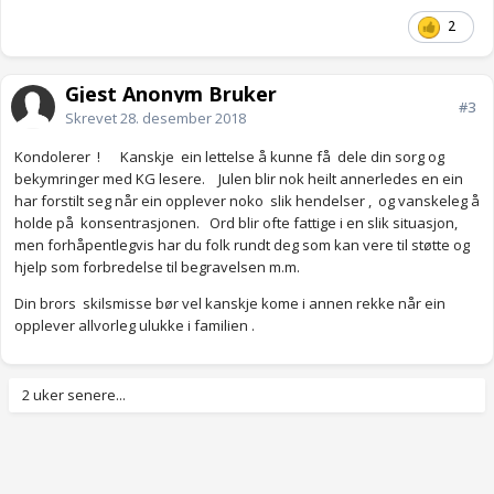
2
Gjest Anonym Bruker
#3
Skrevet
28. desember 2018
Kondolerer ! Kanskje ein lettelse å kunne få dele din sorg og
bekymringer med KG lesere. Julen blir nok heilt annerledes en ein
har forstilt seg når ein opplever noko slik hendelser , og vanskeleg å
holde på konsentrasjonen. Ord blir ofte fattige i en slik situasjon,
men forhåpentlegvis har du folk rundt deg som kan vere til støtte og
hjelp som forbredelse til begravelsen m.m.
Din brors skilsmisse bør vel kanskje kome i annen rekke når ein
opplever allvorleg ulukke i familien .
2 uker senere...