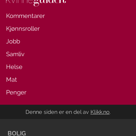
Kommentarer
Kjønnsroller
Jobb
Samliv
Helse
Mat
Penger
Denne siden er en del av
Klikk.no
.
BOLIG