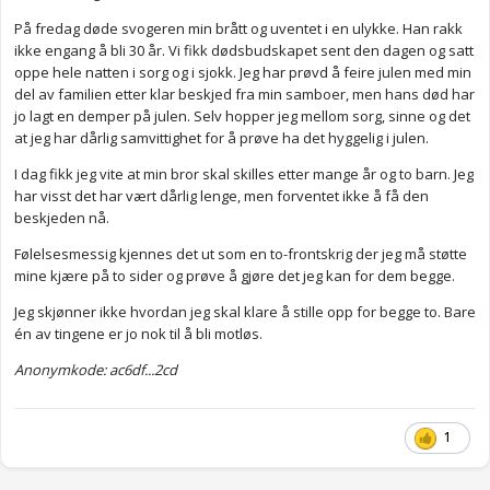
På fredag døde svogeren min brått og uventet i en ulykke. Han rakk
ikke engang å bli 30 år. Vi fikk dødsbudskapet sent den dagen og satt
oppe hele natten i sorg og i sjokk. Jeg har prøvd å feire julen med min
del av familien etter klar beskjed fra min samboer, men hans død har
jo lagt en demper på julen. Selv hopper jeg mellom sorg, sinne og det
at jeg har dårlig samvittighet for å prøve ha det hyggelig i julen.
I dag fikk jeg vite at min bror skal skilles etter mange år og to barn. Jeg
har visst det har vært dårlig lenge, men forventet ikke å få den
beskjeden nå.
Følelsesmessig kjennes det ut som en to-frontskrig der jeg må støtte
mine kjære på to sider og prøve å gjøre det jeg kan for dem begge.
Jeg skjønner ikke hvordan jeg skal klare å stille opp for begge to. Bare
én av tingene er jo nok til å bli motløs.
Anonymkode: ac6df...2cd
1