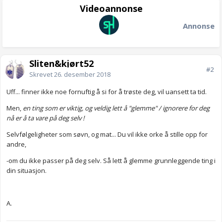
Videoannonse
Annonse
Sliten&kjørt52
#2
Skrevet
26. desember 2018
Uff... finner ikke noe fornuftig å si for å trøste deg, vil uansett ta tid.
Men,
en ting som er viktig, og veldig lett å "glemme" / ignorere for deg
nå er å ta vare på deg selv !
Selvfølgeligheter som søvn, og mat... Du vil ikke orke å stille opp for
andre,
-om du ikke passer på deg selv. Så lett å glemme grunnleggende ting i
din situasjon.
A.