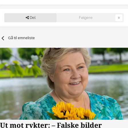
Del
Følgere
0
Gå til emneliste