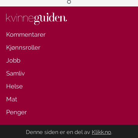
Kommentarer
Kjønnsroller
Jobb
Samliv
Helse
Mat
Penger
Denne siden er en del av
Klikk.no
.