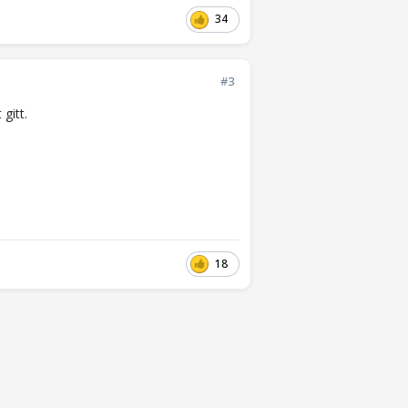
34
#3
 gitt.
18