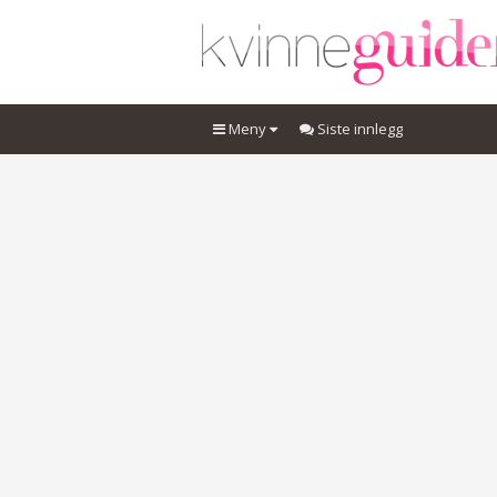
Meny
Siste innlegg