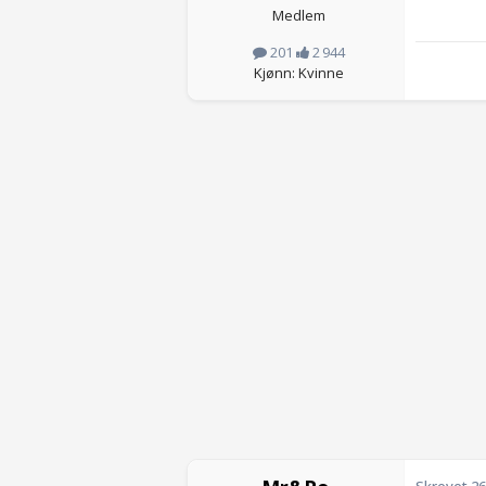
Medlem
201
2 944
Kjønn: Kvinne