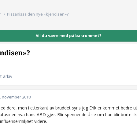
v
Pizzanissa den nye «kjendisen»?
Vil du være med på bakrommet?
endisen»?
 arkiv
. november 2018
med dere, men i etterkant av bruddet syns jeg Erik er kommet bedre ut
atus» en hva hans ABD gjør. Blir spennende å se om han blir borte li
influensermiljøet videre.