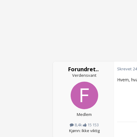
Forundret..
Skrevet
24
Verdensvant
Hvem, hva
Medlem
8,4k
15 153
Kjønn: Ikke viktig