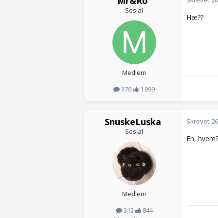
Mr&Ro
Skrevet
26
Sosial
Hæ??
Medlem
376
1 999
SnuskeLuska
Skrevet
26
Sosial
Eh, hvem
Medlem
312
844