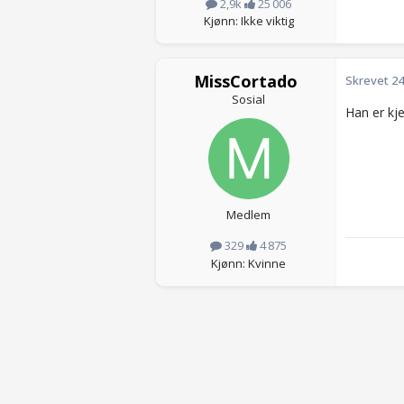
2,9k
25 006
Kjønn: Ikke viktig
MissCortado
Skrevet
24
Sosial
Han er kje
Medlem
329
4 875
Kjønn: Kvinne