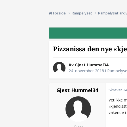
Forside
Rampelyset
Rampelyset arki
Pizzanissa den nye «kj
Av Gjest Hummel34
24. november 2018
i
Rampelyset
Gjest Hummel34
Skrevet
24
Vet ikke 
«kjendisst
vakende i 
Gjest