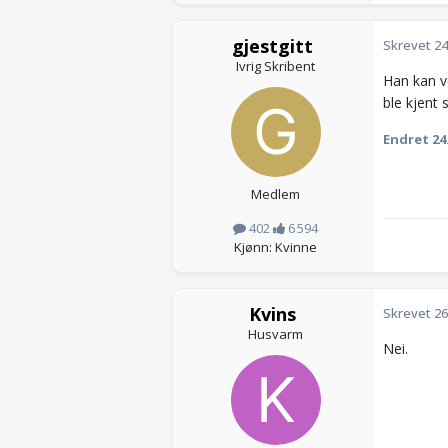
gjestgitt
Skrevet
24
Ivrig Skribent
Han kan v
ble kjent
Endret
24
Medlem
402
6 594
Kjønn: Kvinne
Kvins
Skrevet
26
Husvarm
Nei.