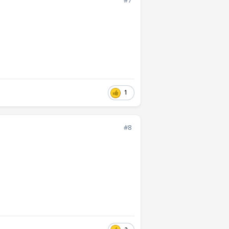
#7
1
#8