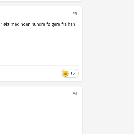
#5
har økt med noen hundre følgere fra han
15
#6