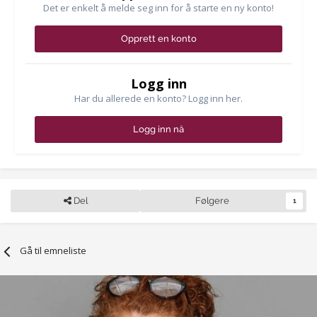
Det er enkelt å melde seg inn for å starte en ny konto!
Opprett en konto
Logg inn
Har du allerede en konto? Logg inn her.
Logg inn nå
Del
Følgere
1
Gå til emneliste