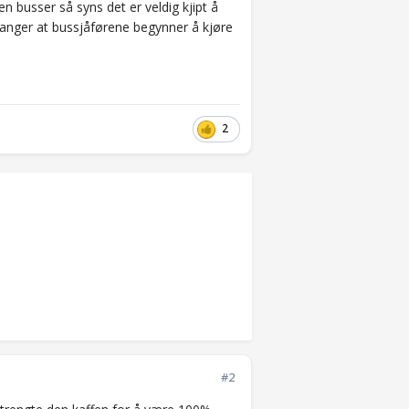
n busser så syns det er veldig kjipt å
e ganger at bussjåførene begynner å kjøre
2
#2