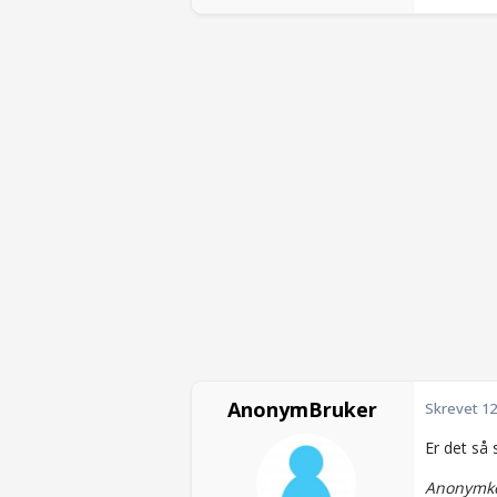
AnonymBruker
Skrevet
12
Er det så 
Anonymko