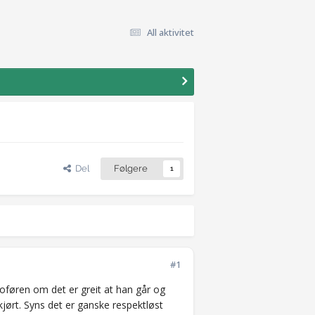
All aktivitet
Del
Følgere
1
#1
joføren om det er greit at han går og
kjørt. Syns det er ganske respektløst