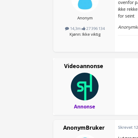
ovenfor pa
ikke rekke
for seint
Anonym
Anonymko
14,3m
27 396 134
Kjønn: Ikke viktig
Videoannonse
Annonse
AnonymBruker
Skrevet
12