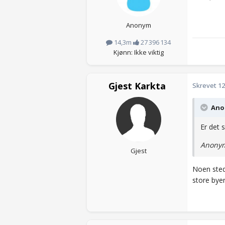
Anonym
14,3m
27 396 134
Kjønn: Ikke viktig
Gjest Karkta
Skrevet
12
Anon
Er det 
Anonym
Gjest
Noen stede
store bye