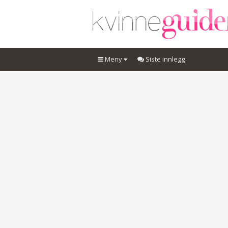
Meny
Siste innlegg