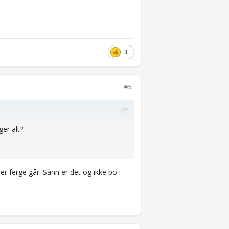
3
#5
ger alt?
er ferge går. Sånn er det og ikke bo i