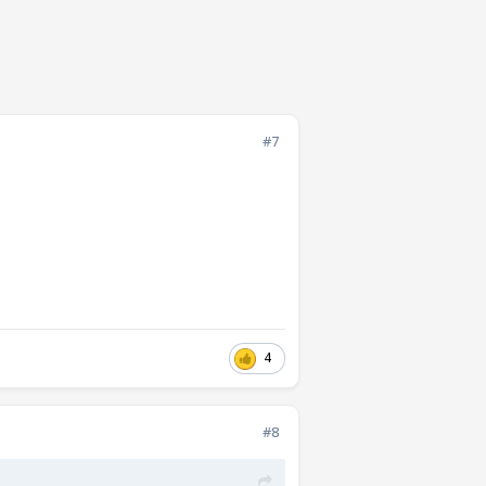
#7
4
#8