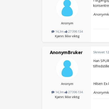
I utgangsp
konsentrer
Anonymkod
Anonym
14,3m
27 396 134
Kjønn: Ikke viktig
AnonymBruker
Skrevet
12
Han SPURTE
tilfredstille
Hilsen Ex-
Anonym
14,3m
27 396 134
Anonymko
Kjønn: Ikke viktig