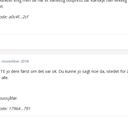
unktet enig men de har et vanvittig tidspress da. Kanskje han virkeli
t.
e: a0c4f...2cf
. november 2018
 jo dere først om det var ok. Du kunne jo sagt noe da, istedet for å k
 alle.
bussjåfør.
de: 17964...791