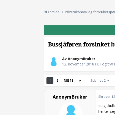
Forside
Privatøkonomi og forbrukerspø
Bussjåføren forsinket 
Av AnonymBruker
12. november 2018
i
Bil og trafi
1
2
NESTE
Side 1 av 2
AnonymBruker
Skrevet
12
Idag skull
henter seg