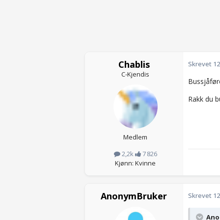
Chablis
Skrevet
12
C-Kjendis
Bussjåføre
Rakk du bu
Medlem
2,2k
7 826
Kjønn: Kvinne
AnonymBruker
Skrevet
12
Anon