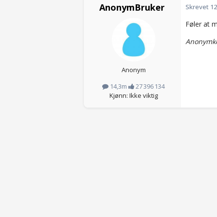
AnonymBruker
Skrevet
12
Føler at m
Anonymko
Anonym
14,3m
27 396 134
Kjønn: Ikke viktig