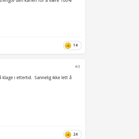
g trengte den kaffen for å være 100%
14
#3
lage i ettertid. Sannelig ikke lett å
24