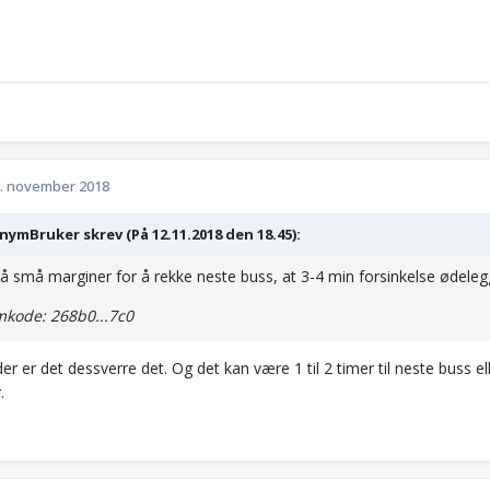
. november 2018
ymBruker skrev (På 12.11.2018 den 18.45):
så små marginer for å rekke neste buss, at 3-4 min forsinkelse ødeleg
kode: 268b0...7c0
r er det dessverre det. Og det kan være 1 til 2 timer til neste buss ell
r.