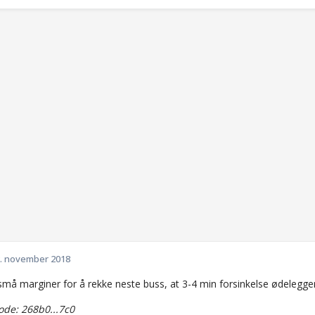
. november 2018
små marginer for å rekke neste buss, at 3-4 min forsinkelse ødelegge
de: 268b0...7c0