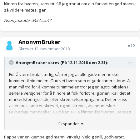
klinten fra hveten, uansett. Så jeg tror at om din far var en god mann,
så vil dere møtes igjen.
Anonymkode: d457c...c47
AnonymBruker
#12
Skrevet
12. november 2018
AnonymBruker skrev (På 12.11.2018 den 2.31):
For å være brutalt ærlig, så tror jeg at alle gode mennesker
kommer til himmelen. Gud vet hvem som er gode innerst inne. At
man må tro for å komme til himmelen tror jeg er lagt til bibelen i
senere versjoner for å hindre at folk forlot religionen. Kall det et
markedsføringstiltak, eller skremselspropaganda. Det er tross
alt en bok, som er skrevet, og omskrevet, av mennesker.
Feilbarlige mennesker. Gud kan skille klinten fra hveten, uansett.
Så jeg tror at om din far var en god mann, så vil dere møtes
Ekspander
igjen.
Anonymkode: d457c...c47
Pappa var en kjempe god mann! Virkelig. Veldig snill, godhjertet,