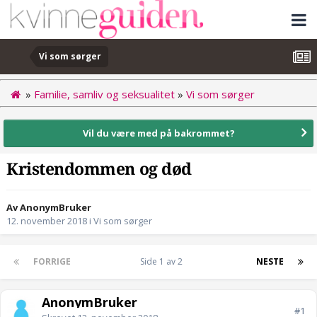
Vi som sørger
»
Familie, samliv og seksualitet
»
Vi som sørger
Vil du være med på bakrommet?
Kristendommen og død
Av AnonymBruker
12. november 2018
i
Vi som sørger
FORRIGE
Side 1 av 2
NESTE
AnonymBruker
#1