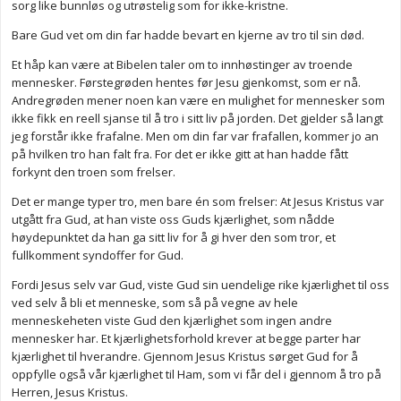
sorg like bunnløs og utrøstelig som for ikke-kristne.
Bare Gud vet om din far hadde bevart en kjerne av tro til sin død.
Et håp kan være at Bibelen taler om to innhøstinger av troende
mennesker. Førstegrøden hentes før Jesu gjenkomst, som er nå.
Andregrøden mener noen kan være en mulighet for mennesker som
ikke fikk en reell sjanse til å tro i sitt liv på jorden. Det gjelder så langt
jeg forstår ikke frafalne. Men om din far var frafallen, kommer jo an
på hvilken tro han falt fra. For det er ikke gitt at han hadde fått
forkynt den troen som frelser.
Det er mange typer tro, men bare én som frelser: At Jesus Kristus var
utgått fra Gud, at han viste oss Guds kjærlighet, som nådde
høydepunktet da han ga sitt liv for å gi hver den som tror, et
fullkomment syndoffer for Gud.
Fordi Jesus selv var Gud, viste Gud sin uendelige rike kjærlighet til oss
ved selv å bli et menneske, som så på vegne av hele
menneskeheten viste Gud den kjærlighet som ingen andre
mennesker har. Et kjærlighetsforhold krever at begge parter har
kjærlighet til hverandre. Gjennom Jesus Kristus sørget Gud for å
oppfylle også vår kjærlighet til Ham, som vi får del i gjennom å tro på
Herren, Jesus Kristus.