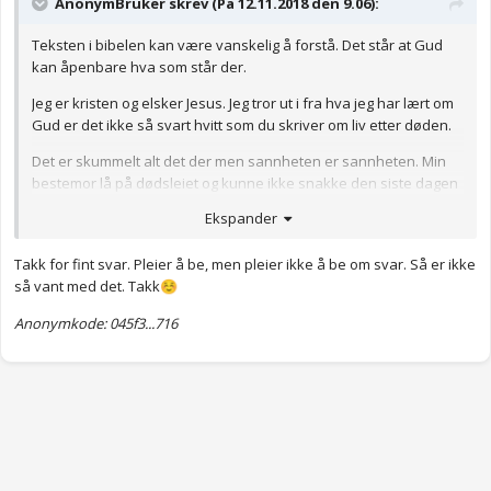
AnonymBruker skrev (På 12.11.2018 den 9.06):
Teksten i bibelen kan være vanskelig å forstå. Det står at Gud
kan åpenbare hva som står der.
Jeg er kristen og elsker Jesus. Jeg tror ut i fra hva jeg har lært om
Gud er det ikke så svart hvitt som du skriver om liv etter døden.
Det er skummelt alt det der men sannheten er sannheten. Min
bestemor lå på dødsleiet og kunne ikke snakke den siste dagen
hun døde. Hun tok i mot Jesus da og vi fikk bekreftelse da på at
Ekspander
hun var i paradis.
Her kan du faktisk spørre Gud. Du har helligeånd som er din
Takk for fint svar. Pleier å be, men pleier ikke å be om svar. Så er ikke
kommunikasjons middel med Gud. Spørr Gud om han er i
så vant med det. Takk
☺️
paradis og se hva han sier. Vet ikke om du et vant med
Anonymkode: 045f3...716
kommunikasjon med Gud? Om ikke så er det en veldig fin ting å
begynne med
Anonymkode: 041a9...60f