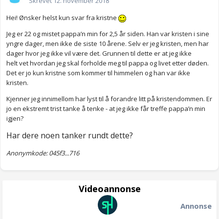
Skrevet
12. november 2018
Hei! Ønsker helst kun svar fra kristne
Jeg er 22 og mistet pappa’n min for 2,5 år siden. Han var kristen i sine
yngre dager, men ikke de siste 10 årene. Selv er jeg kristen, men har
dager hvor jeg ikke vil være det. Grunnen til dette er at jeg ikke
helt vet hvordan jeg skal forholde meg til pappa og livet etter døden.
Det er jo kun kristne som kommer til himmelen og han var ikke
kristen.
Kjenner jeg innimellom har lyst til å forandre litt på kristendommen. Er
jo en ekstremt trist tanke å tenke - at jeg ikke får treffe pappa’n min
igjen?
Har dere noen tanker rundt dette?
Anonymkode: 045f3...716
Videoannonse
Annonse