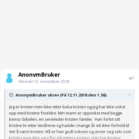
AnonymBruker
#7
Skrevet
12. november 2018
AnonymBruker skrev (På 12.11.2018 den 1.36):
Jeg er kristen men ikke etter boka kristen og jeg har ikke vokst
opp med kristne foreldre. Min mann er oppvokst med begge
beina i bibelen, en serieleder kristen familie. Han forlot sitt
kristne liv etter tenårene og hadde i mange år ett ikke-forhold til
det å være kristen. Nå er han godt voksen og anser seg selv som
kristen men ikke «jeg flyr på møter» kristen. Han har kristne