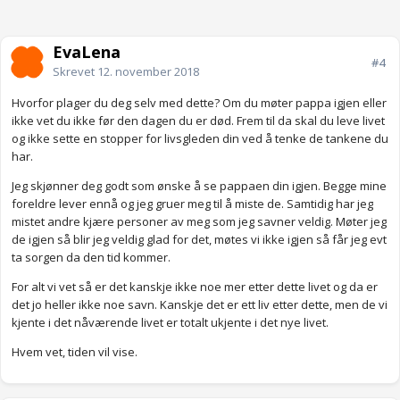
EvaLena
#4
Skrevet
12. november 2018
Hvorfor plager du deg selv med dette? Om du møter pappa igjen eller
ikke vet du ikke før den dagen du er død. Frem til da skal du leve livet
og ikke sette en stopper for livsgleden din ved å tenke de tankene du
har.
Jeg skjønner deg godt som ønske å se pappaen din igjen. Begge mine
foreldre lever ennå og jeg gruer meg til å miste de. Samtidig har jeg
mistet andre kjære personer av meg som jeg savner veldig. Møter jeg
de igjen så blir jeg veldig glad for det, møtes vi ikke igjen så får jeg evt
ta sorgen da den tid kommer.
For alt vi vet så er det kanskje ikke noe mer etter dette livet og da er
det jo heller ikke noe savn. Kanskje det er ett liv etter dette, men de vi
kjente i det nåværende livet er totalt ukjente i det nye livet.
Hvem vet, tiden vil vise.