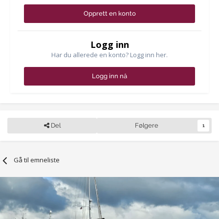
Opprett en konto
Logg inn
Har du allerede en konto? Logg inn her.
Logg inn nå
Del
Følgere
1
Gå til emneliste