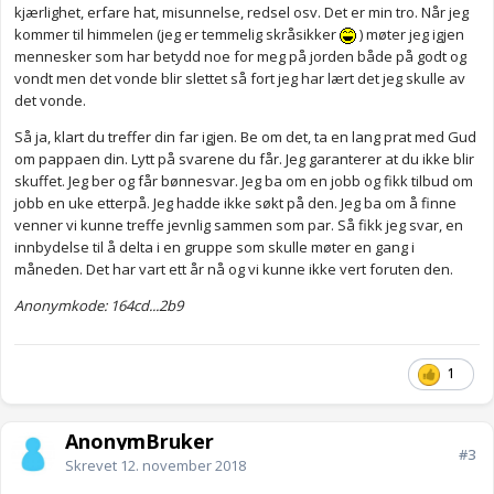
kjærlighet, erfare hat, misunnelse, redsel osv. Det er min tro. Når jeg
kommer til himmelen (jeg er temmelig skråsikker
) møter jeg igjen
mennesker som har betydd noe for meg på jorden både på godt og
vondt men det vonde blir slettet så fort jeg har lært det jeg skulle av
det vonde.
Så ja, klart du treffer din far igjen. Be om det, ta en lang prat med Gud
om pappaen din. Lytt på svarene du får. Jeg garanterer at du ikke blir
skuffet. Jeg ber og får bønnesvar. Jeg ba om en jobb og fikk tilbud om
jobb en uke etterpå. Jeg hadde ikke søkt på den. Jeg ba om å finne
venner vi kunne treffe jevnlig sammen som par. Så fikk jeg svar, en
innbydelse til å delta i en gruppe som skulle møter en gang i
måneden. Det har vart ett år nå og vi kunne ikke vert foruten den.
Anonymkode: 164cd...2b9
1
AnonymBruker
#3
Skrevet
12. november 2018