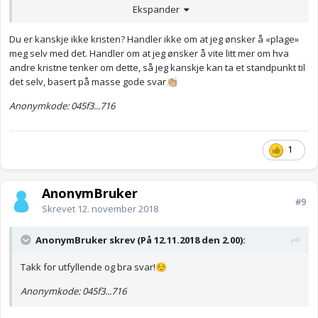
veldig. Møter jeg de igjen så blir jeg veldig glad for det, møtes vi
Ekspander
den. Jeg ba om å finne venner vi kunne treffe jevnlig sammen
ikke igjen så får jeg evt ta sorgen da den tid kommer.
som par. Så fikk jeg svar, en innbydelse til å delta i en gruppe
som skulle møter en gang i måneden. Det har vart ett år nå og vi
Du er kanskje ikke kristen? Handler ikke om at jeg ønsker å «plage»
For alt vi vet så er det kanskje ikke noe mer etter dette livet og da
kunne ikke vert foruten den.
meg selv med det. Handler om at jeg ønsker å vite litt mer om hva
er det jo heller ikke noe savn. Kanskje det er ett liv etter dette,
andre kristne tenker om dette, så jeg kanskje kan ta et standpunkt til
men de vi kjente i det nåværende livet er totalt ukjente i det nye
Anonymkode: 164cd...2b9
det selv, basert på masse gode svar
👏🏼
livet.
Anonymkode: 045f3...716
Hvem vet, tiden vil vise.
1
AnonymBruker
#9
Skrevet
12. november 2018
AnonymBruker skrev (På 12.11.2018 den 2.00):
Takk for utfyllende og bra svar!
☺️
Anonymkode: 045f3...716