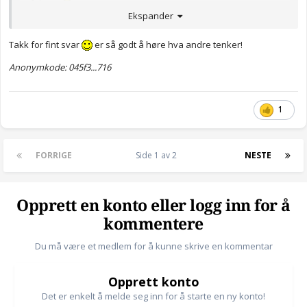
oppfylle også vår kjærlighet til Ham, som vi får del i gjennom å tro
et faktum
Ekspander
på Herren, Jesus Kristus.
https://www.jw.org/no/publikasjoner/Videoer/presentasjonsvid
eoer-til-bruk-i-tjenesten/er-det-et-hap-for-de-dode-intro/#?
Takk for fint svar
er så godt å høre hva andre tenker!
insight[search_id]=48b85375-dbb4-4a8c-9e42-
ad78ac51153b&amp;insight[search_result_index]=6
Anonymkode: 045f3...716
1
FORRIGE
Side 1 av 2
NESTE
Opprett en konto eller logg inn for å
kommentere
Du må være et medlem for å kunne skrive en kommentar
Opprett konto
Det er enkelt å melde seg inn for å starte en ny konto!