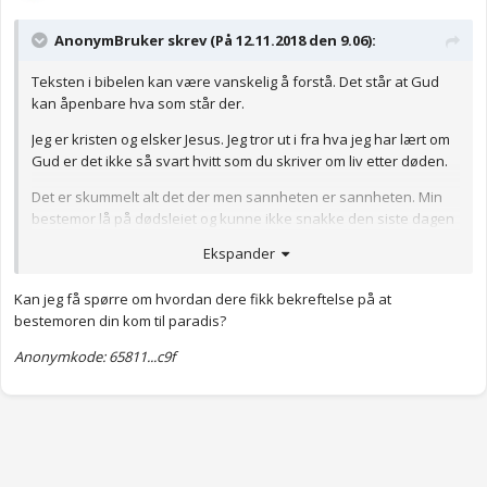
AnonymBruker skrev (På 12.11.2018 den 9.06):
Teksten i bibelen kan være vanskelig å forstå. Det står at Gud
kan åpenbare hva som står der.
Jeg er kristen og elsker Jesus. Jeg tror ut i fra hva jeg har lært om
Gud er det ikke så svart hvitt som du skriver om liv etter døden.
Det er skummelt alt det der men sannheten er sannheten. Min
bestemor lå på dødsleiet og kunne ikke snakke den siste dagen
hun døde. Hun tok i mot Jesus da og vi fikk bekreftelse da på at
Ekspander
hun var i paradis.
Her kan du faktisk spørre Gud. Du har helligeånd som er din
Kan jeg få spørre om hvordan dere fikk bekreftelse på at
kommunikasjons middel med Gud. Spørr Gud om han er i
bestemoren din kom til paradis?
paradis og se hva han sier. Vet ikke om du et vant med
Anonymkode: 65811...c9f
kommunikasjon med Gud? Om ikke så er det en veldig fin ting å
begynne med
Anonymkode: 041a9...60f