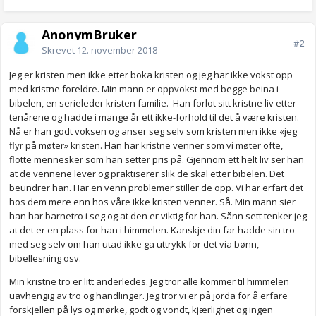
AnonymBruker
#2
Skrevet
12. november 2018
Jeg er kristen men ikke etter boka kristen og jeg har ikke vokst opp
med kristne foreldre. Min mann er oppvokst med begge beina i
bibelen, en serieleder kristen familie. Han forlot sitt kristne liv etter
tenårene og hadde i mange år ett ikke-forhold til det å være kristen.
Nå er han godt voksen og anser seg selv som kristen men ikke «jeg
flyr på møter» kristen. Han har kristne venner som vi møter ofte,
flotte mennesker som han setter pris på. Gjennom ett helt liv ser han
at de vennene lever og praktiserer slik de skal etter bibelen. Det
beundrer han. Har en venn problemer stiller de opp. Vi har erfart det
hos dem mere enn hos våre ikke kristen venner. Så. Min mann sier
han har barnetro i seg og at den er viktig for han. Sånn sett tenker jeg
at det er en plass for han i himmelen. Kanskje din far hadde sin tro
med seg selv om han utad ikke ga uttrykk for det via bønn,
bibellesning osv.
Min kristne tro er litt anderledes. Jeg tror alle kommer til himmelen
uavhengig av tro og handlinger. Jeg tror vi er på jorda for å erfare
forskjellen på lys og mørke, godt og vondt, kjærlighet og ingen