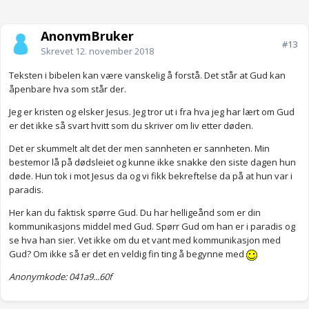
AnonymBruker
#13
Skrevet
12. november 2018
Teksten i bibelen kan være vanskelig å forstå. Det står at Gud kan
åpenbare hva som står der.
Jeg er kristen og elsker Jesus. Jeg tror ut i fra hva jeg har lært om Gud
er det ikke så svart hvitt som du skriver om liv etter døden.
Det er skummelt alt det der men sannheten er sannheten. Min
bestemor lå på dødsleiet og kunne ikke snakke den siste dagen hun
døde. Hun tok i mot Jesus da og vi fikk bekreftelse da på at hun var i
paradis.
Her kan du faktisk spørre Gud. Du har helligeånd som er din
kommunikasjons middel med Gud. Spørr Gud om han er i paradis og
se hva han sier. Vet ikke om du et vant med kommunikasjon med
Gud? Om ikke så er det en veldig fin ting å begynne med
Anonymkode: 041a9...60f