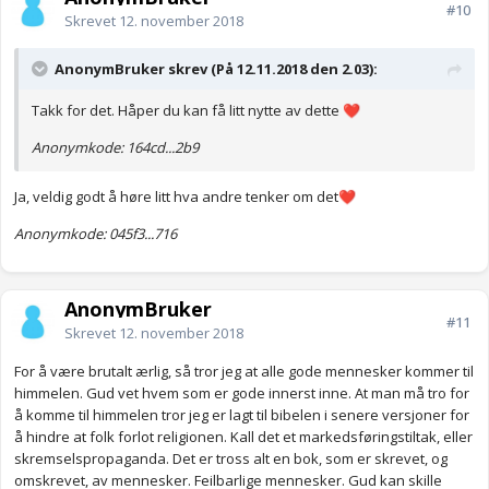
#10
Skrevet
12. november 2018
AnonymBruker skrev (På 12.11.2018 den 2.03):
Takk for det. Håper du kan få litt nytte av dette
❤️
Anonymkode: 164cd...2b9
Ja, veldig godt å høre litt hva andre tenker om det
❤️
Anonymkode: 045f3...716
AnonymBruker
#11
Skrevet
12. november 2018
For å være brutalt ærlig, så tror jeg at alle gode mennesker kommer til
himmelen. Gud vet hvem som er gode innerst inne. At man må tro for
å komme til himmelen tror jeg er lagt til bibelen i senere versjoner for
å hindre at folk forlot religionen. Kall det et markedsføringstiltak, eller
skremselspropaganda. Det er tross alt en bok, som er skrevet, og
omskrevet, av mennesker. Feilbarlige mennesker. Gud kan skille