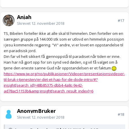
Anjah
#17
Skrevet
12. november 2018
TS, Bibelen forteller ikke at alle skal til himmelen. Den forteller om en
særegen gruppe på 144.000 stk som er utlovd en himmelsk possisjon
i Jesu kommende regjering. "Vi" andre, vi er lovet en oppstandelse til
en paradisisk jord.
Din far vil helt sikkert få gjennoppstå til paradiset når tiden er inne.
Han har nå gjort opp for sin synd ved døden, og vil få valget om å
tjene den eneste sanne Gud når oppstandelsen er et faktum
https://www.jw.org/no/publikasjoner/Videoer/presentasjonsvideoer-
til-bruk-i-tjenesten/er-det-et-hap-for-de-dode-intro/#?
insight[search_id]=48b85375-dbb4-4a8c-9e42-
ad78ac51153b&amp;insight[search_result_index]=6
AnonymBruker
#18
Skrevet
12. november 2018