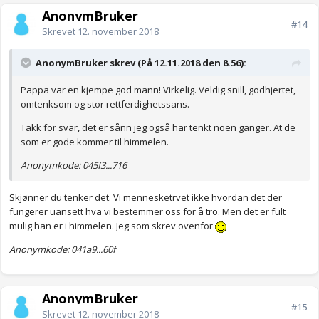
AnonymBruker
#14
Skrevet
12. november 2018
AnonymBruker skrev (På 12.11.2018 den 8.56):
Pappa var en kjempe god mann! Virkelig. Veldig snill, godhjertet,
omtenksom og stor rettferdighetssans.
Takk for svar, det er sånn jeg også har tenkt noen ganger. At de
som er gode kommer til himmelen.
Anonymkode: 045f3...716
Skjønner du tenker det. Vi mennesketrvet ikke hvordan det der
fungerer uansett hva vi bestemmer oss for å tro. Men det er fult
mulig han er i himmelen. Jeg som skrev ovenfor
Anonymkode: 041a9...60f
AnonymBruker
#15
Skrevet
12. november 2018