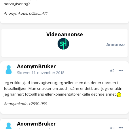
norvagisering?
Anonymkode: b05ac...471
Videoannonse
Annonse
AnonymBruker
#2
Skrevet
11. november 2018
Jeg er ikke glad i norvagisering jeg heller, men det der er normen i
fotballmiljøer. Man snakker om touch, sånn er det bare. Jeg tror aldri
jeg har hørt fotballfans eller kommentatorer kalle det noe annet
Anonymkode: c759f...086
AnonymBruker
#3