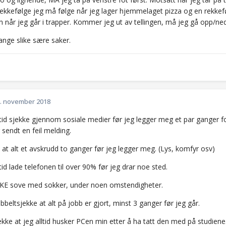
rekkefølge jeg må følge når jeg lager hjemmelaget pizza og en rekkeføl
n når jeg går i trapper. Kommer jeg ut av tellingen, må jeg gå opp/ne
ange slike sære saker.
. november 2018
tid sjekke gjennom sosiale medier før jeg legger meg et par ganger f
r sendt en feil melding.
 at alt et avskrudd to ganger før jeg legger meg. (Lys, komfyr osv)
tid lade telefonen til over 90% før jeg drar noe sted.
KKE sove med sokker, under noen omstendigheter.
beltsjekke at alt på jobb er gjort, minst 3 ganger før jeg går.
kke at jeg alltid husker PCen min etter å ha tatt den med på studiene