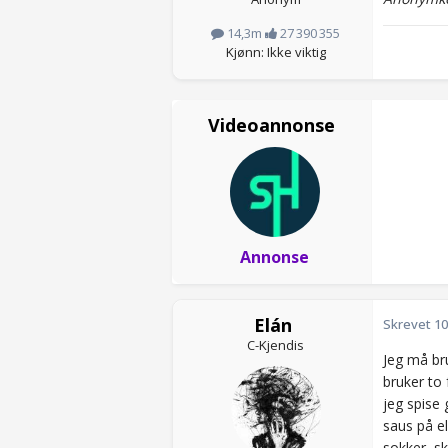
14,3m
27 390 355
Kjønn: Ikke viktig
Videoannonse
Annonse
Elán
Skrevet
10
C-Kjendis
Jeg må br
bruker to
jeg spise 
saus på el
sokker, sk