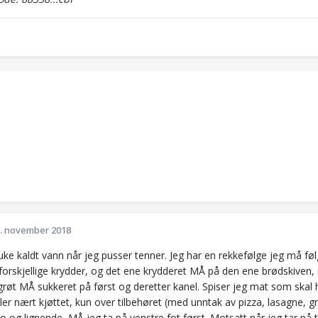
. november 2018
uke kaldt vann når jeg pusser tenner. Jeg har en rekkefølge jeg må fø
 forskjellige krydder, og det ene krydderet MÅ på den ene brødskiven
grøt MÅ sukkeret på først og deretter kanel. Spiser jeg mat som skal 
ler nært kjøttet, kun over tilbehøret (med unntak av pizza, lasagne, g
o og lignende, MÅ jeg ta på venstre fot først. Motsatt når jeg tar på t