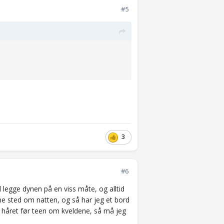
#5
3
#6
d legge dynen på en viss måte, og alltid
mme sted om natten, og så har jeg et bord
te håret før teen om kveldene, så må jeg