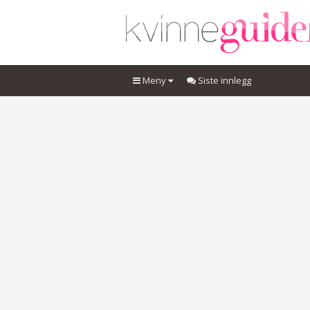
Meny
Siste innlegg