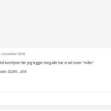
. november 2018
ltid komfyren før jeg legger meg.alle har vi vel noen "måer"
de: 02281...616