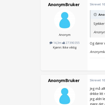
AnonymBruker
Skrevet
10
Anon
Sjekker
Anonym
Anonym
14,3m
27 390 355
Og dører 
Kjønn: Ikke viktig
Anonymko
AnonymBruker
Skrevet
10
Jeg må all
drikke lit
jeg aldri 
gjøre det 