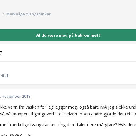
d
Merkelige tvangstanker
Vil du være med på bakrommet?
r
ritid
. november 2018
ikke vann fra vasken før jeg legger meg, også bare MÅ jeg sjekke und
gså på knappen til gangoverfeltet selvom noen andre gjorde det rett f
med merkelige tvangstanker, ting dere føler dere må gjøre? Hvis dere i
de: 88358...cbf