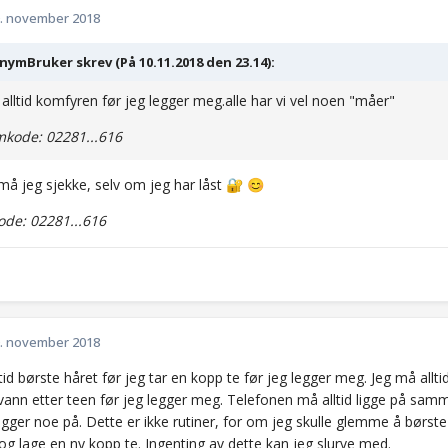
. november 2018
ymBruker skrev (På 10.11.2018 den 23.14):
 alltid komfyren før jeg legger meg.alle har vi vel noen "måer"
kode: 02281...616
må jeg sjekke, selv om jeg har låst
🔐
😊
de: 02281...616
. november 2018
tid børste håret før jeg tar en kopp te før jeg legger meg. Jeg må allti
t vann etter teen før jeg legger meg. Telefonen må alltid ligge på sa
legger noe på. Dette er ikke rutiner, for om jeg skulle glemme å børs
og lage en ny kopp te. Ingenting av dette kan jeg slurve med.