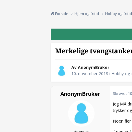
Forside
Hjem og fritid
Hobby og friti
Merkelige tvangstanke
Av AnonymBruker
10. november 2018
i
Hobby og f
AnonymBruker
Skrevet
10
Jeg MÅ dr
trykker o
Noen fler 
Anonymko
Anonym