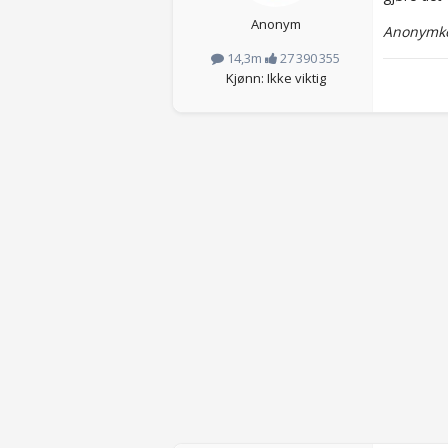
Anonym
Anonymko
14,3m
27 390 355
Kjønn: Ikke viktig