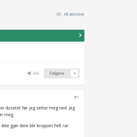
All aktivitet
Del
Følgere
1
#1
er dosetet før jeg setter meg ned. Jeg
ør meg.
kke gjør dere blir kroppen helt rar.