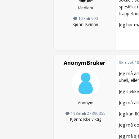
spesifikk 
Medlem
trappetrin
1,2k
990
Kjønn: Kvinne
Jeg har m
AnonymBruker
Skrevet
10
Jeg må all
uhell, elle
Jeg sjekke
Jeg må all
Anonym
14,3m
27 390 355
Jeg kan I
Kjønn: Ikke viktig
Jeg må dob
Jeg må sje