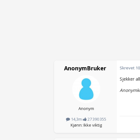
AnonymBruker
Skrevet
10
Sjekker al
Anonymko
Anonym
14,3m
27 390 355
Kjønn: Ikke viktig