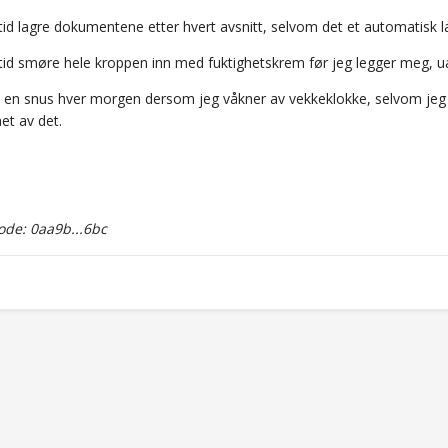
tid lagre dokumentene etter hvert avsnitt, selvom det et automatisk l
tid smøre hele kroppen inn med fuktighetskrem før jeg legger meg, uan
 en snus hver morgen dersom jeg våkner av vekkeklokke, selvom jeg ik
et av det.
de: 0aa9b...6bc