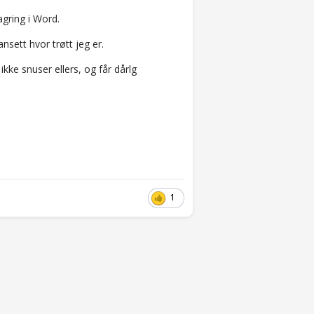
agring i Word.
sett hvor trøtt jeg er.
ke snuser ellers, og får dårlg
1