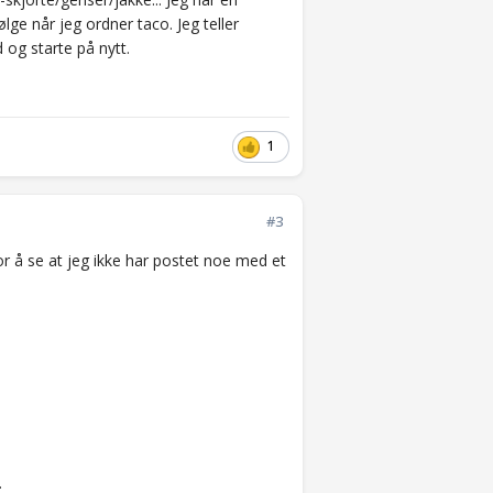
ge når jeg ordner taco. Jeg teller
d og starte på nytt.
1
#3
or å se at jeg ikke har postet noe med et
.