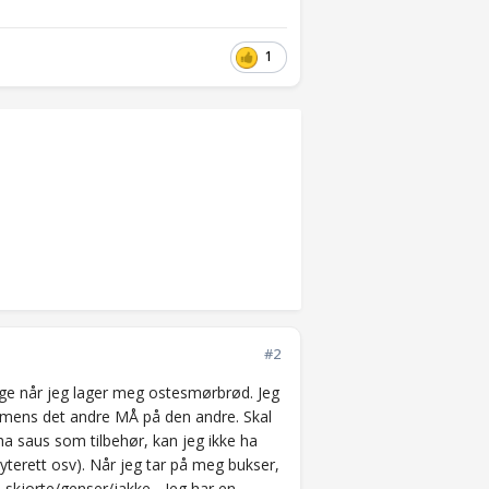
1
#2
lge når jeg lager meg ostesmørbrød. Jeg
, mens det andre MÅ på den andre. Skal
ha saus som tilbehør, kan jeg ikke ha
ryterett osv). Når jeg tar på meg bukser,
-skjorte/genser/jakke... Jeg har en