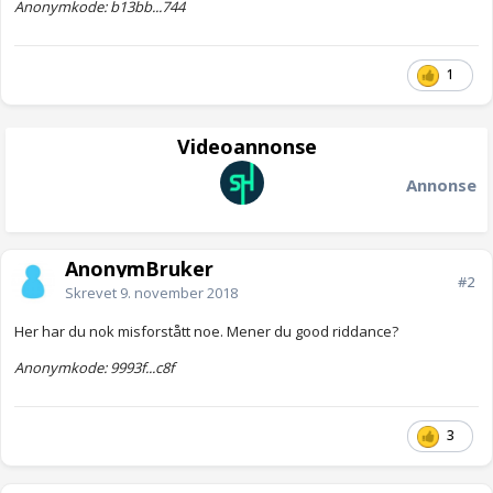
Anonymkode: b13bb...744
1
Videoannonse
Annonse
AnonymBruker
#2
Skrevet
9. november 2018
Her har du nok misforstått noe. Mener du good riddance?
Anonymkode: 9993f...c8f
3