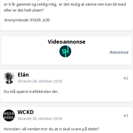
er 6 år gammel og veldig rolig, er det mulig at sønne min kan bli med
eller er det helt uhørt?
Anonymkode: 97a59...b36
Videoannonse
Annonse
Elán
#2
Skrevet
28. oktober 2018
Du må spørre trafikkkolen din.
WCKD
#3
Skrevet
30. oktober 2018
Hvordan i all verden tror du at vi skal svare på dette?