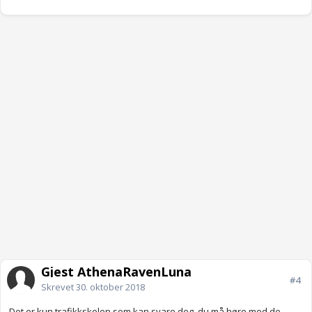
Gjest AthenaRavenLuna
#4
Skrevet
30. oktober 2018
Det er kun trafikkskolen som kan svare deg, du må høre med de.