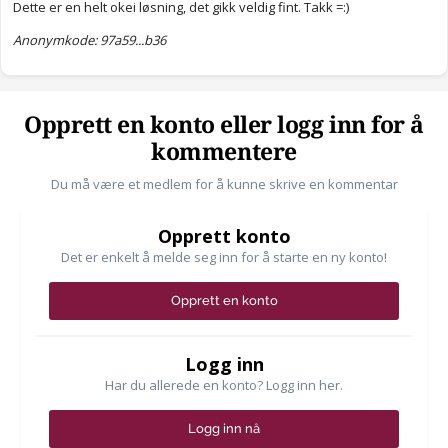
Edit: Hvis ungen er 6 år ville jeg bare satt han på pauserommet
Dette er en helt okei løsning, det gikk veldig fint. Takk =:)
med noen tusjer og en skål med kaker eller smågodt (avhengig
Anonymkode: 97a59...b36
av hva resepsjonisten har kjøpt inn)
Opprett en konto eller logg inn for å
kommentere
Du må være et medlem for å kunne skrive en kommentar
Opprett konto
Det er enkelt å melde seg inn for å starte en ny konto!
Opprett en konto
Logg inn
Har du allerede en konto? Logg inn her.
Logg inn nå