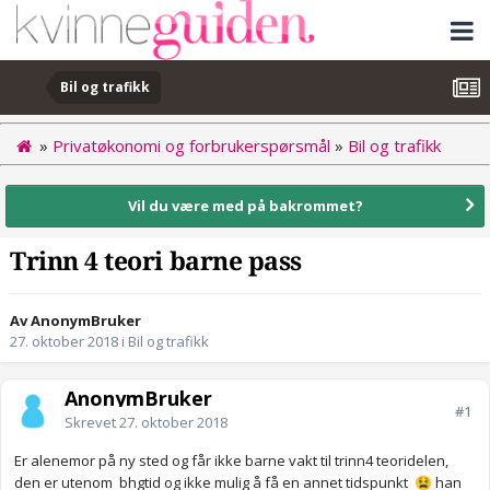
Bil og trafikk
»
Privatøkonomi og forbrukerspørsmål
»
Bil og trafikk
Vil du være med på bakrommet?
Trinn 4 teori barne pass
Av AnonymBruker
27. oktober 2018
i
Bil og trafikk
AnonymBruker
#1
Skrevet
27. oktober 2018
Er alenemor på ny sted og får ikke barne vakt til trinn4 teoridelen,
den er utenom bhgtid og ikke mulig å få en annet tidspunkt
han
😫