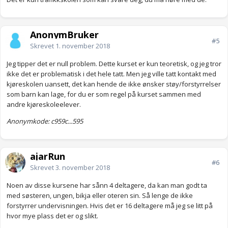
AnonymBruker
#5
Skrevet
1. november 2018
Jeg tipper det er null problem. Dette kurset er kun teoretisk, og jeg tror
ikke det er problematisk i det hele tatt. Men jeg ville tatt kontakt med
kjøreskolen uansett, det kan hende de ikke ønsker støy/forstyrrelser
som barn kan lage, for du er som regel på kurset sammen med
andre kjøreskoleelever.
Anonymkode: c959c...595
ajarRun
#6
Skrevet
3. november 2018
Noen av disse kursene har sånn 4 deltagere, da kan man godt ta
med søsteren, ungen, bikja eller oteren sin. Så lenge de ikke
forstyrrer undervisningen. Hvis det er 16 deltagere må jeg se litt på
hvor mye plass det er og slikt.