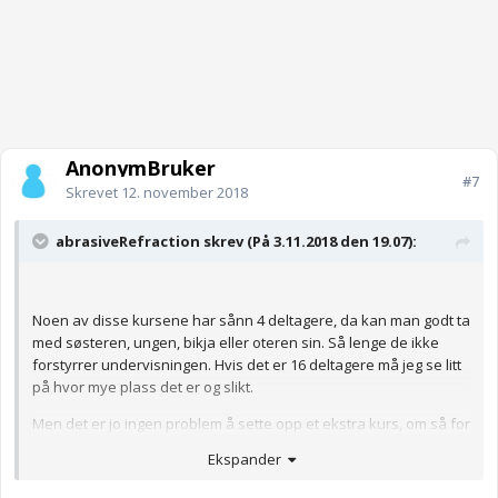
AnonymBruker
#7
Skrevet
12. november 2018
abrasiveRefraction skrev (På 3.11.2018 den 19.07):
Noen av disse kursene har sånn 4 deltagere, da kan man godt ta
med søsteren, ungen, bikja eller oteren sin. Så lenge de ikke
forstyrrer undervisningen. Hvis det er 16 deltagere må jeg se litt
på hvor mye plass det er og slikt.
Men det er jo ingen problem å sette opp et ekstra kurs, om så for
en elev (det er litt uglesett av tilsynet men ikke umulig å få til hvis
Ekspander
man kan begrunne det).