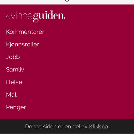
Kommentarer
Kjønnsroller
Jobb
Samliv
Helse
Mat
Penger
Denne siden er en del av
Klikk.no
.