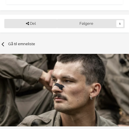
Del
Følgere
1
Gå til emneliste