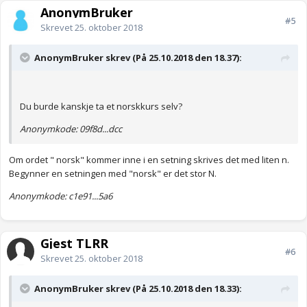
AnonymBruker
#5
Skrevet
25. oktober 2018
AnonymBruker skrev (På 25.10.2018 den 18.37):
Du burde kanskje ta et norskkurs selv?
Anonymkode: 09f8d...dcc
Om ordet " norsk" kommer inne i en setning skrives det med liten n.
Begynner en setningen med "norsk" er det stor N.
Anonymkode: c1e91...5a6
Gjest TLRR
#6
Skrevet
25. oktober 2018
AnonymBruker skrev (På 25.10.2018 den 18.33):