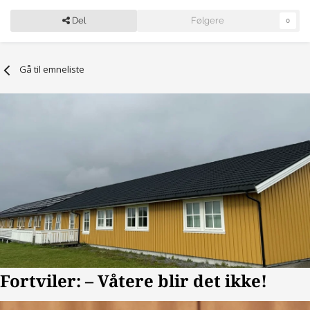
Del
Følgere
0
Gå til emneliste