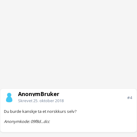
AnonymBruker
#4
Skrevet
25. oktober 2018
Du burde kanskje ta et norskkurs selv?
Anonymkode: 09f8d...dcc