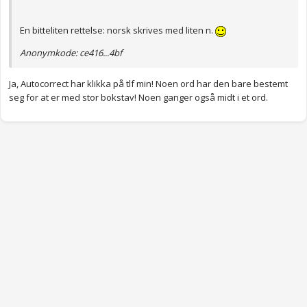
En bitteliten rettelse: norsk skrives med liten n.
Anonymkode: ce416...4bf
Ja, Autocorrect har klikka på tlf min! Noen ord har den bare bestemt
seg for at er med stor bokstav! Noen ganger også midt i et ord.