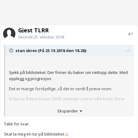
Gjest TLRR
#7
Skrevet
25. oktober 2018
stan skrev (På 25.10.2018 den 18.28):
Sjekk på biblioteket. Der finner du bøker om nettopp dette. Med
opplegg og progresjon.
Det er mange forskjellige, så det er verdt å prøve noen.
Et tips er å lære fraser. Små setninger som er ofte brukt. Da er
det mulig å bruke språket uten å komme på gloser.
Ekspander
Takk for svar.
Skal ta meg en tur på biblioteket
👍🏻