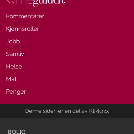
Kommentarer
Kjønnsroller
Jobb
Samliv
Helse
Mat
Penger
Denne siden er en del av
Klikk.no
.
BOLIG