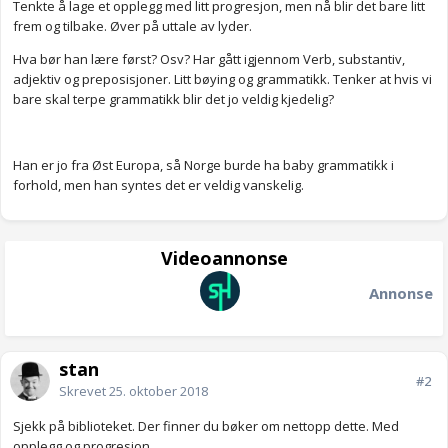
Tenkte å lage et opplegg med litt progresjon, men nå blir det bare litt
frem og tilbake. Øver på uttale av lyder.
Hva bør han lære først? Osv? Har gått igjennom Verb, substantiv,
adjektiv og preposisjoner. Litt bøying og grammatikk. Tenker at hvis vi
bare skal terpe grammatikk blir det jo veldig kjedelig?
Han er jo fra Øst Europa, så Norge burde ha baby grammatikk i
forhold, men han syntes det er veldig vanskelig.
Videoannonse
Annonse
stan
#2
Skrevet
25. oktober 2018
Sjekk på biblioteket. Der finner du bøker om nettopp dette. Med
opplegg og progresjon.