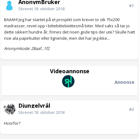
AnonymBruker
#1
Skrevet
18. oktober 2018
BAAAH! Jeg har startet på et prosjekt som krever to stk 75x200
madrasser, revet opp i bittebittebiiiittesmå biter. Med saks så tar jo
dette sikkert hundre år, finnes det noen gode tips der ute? Skulle hatt
noe ala papirkutter eller lignende, men det har jeg ikke...
Anonymkode: 28aaf...1f2
Videoannonse
Annonse
Djungelvrål
#2
Skrevet
18. oktober 2018
Hvorfor?