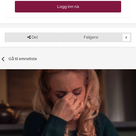
Logg inn nå
Del
Følgere
2
Gå til emneliste