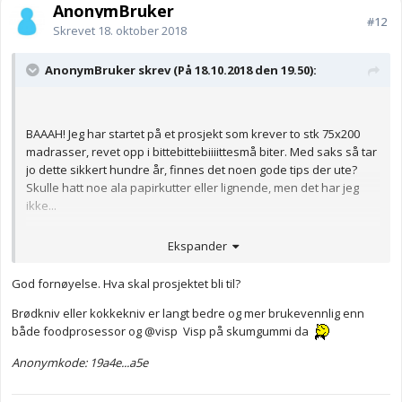
AnonymBruker
#12
Skrevet
18. oktober 2018
AnonymBruker skrev (På 18.10.2018 den 19.50):
BAAAH! Jeg har startet på et prosjekt som krever to stk 75x200
madrasser, revet opp i bittebittebiiiittesmå biter. Med saks så tar
jo dette sikkert hundre år, finnes det noen gode tips der ute?
Skulle hatt noe ala papirkutter eller lignende, men det har jeg
ikke...
Anonymkode: 28aaf...1f2
Ekspander
God fornøyelse. Hva skal prosjektet bli til?
Brødkniv eller kokkekniv er langt bedre og mer brukevennlig enn
både foodprosessor og
@visp
Visp på skumgummi da
Anonymkode: 19a4e...a5e