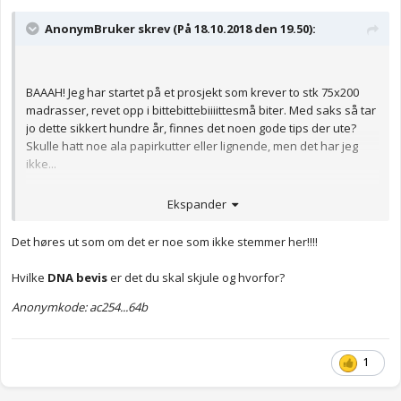
AnonymBruker skrev (På 18.10.2018 den 19.50):
BAAAH! Jeg har startet på et prosjekt som krever to stk 75x200
madrasser, revet opp i bittebittebiiiittesmå biter. Med saks så tar
jo dette sikkert hundre år, finnes det noen gode tips der ute?
Skulle hatt noe ala papirkutter eller lignende, men det har jeg
ikke...
Anonymkode: 28aaf...1f2
Ekspander
Det høres ut som om det er noe som ikke stemmer her!!!!
Hvilke
DNA bevis
er det du skal skjule og hvorfor?
Anonymkode: ac254...64b
1