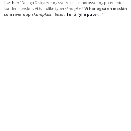
Hør her: "
Design D skjærer og syr trekk til madrasser og puter, etter
kundens ønsker. Vi har ulike typer
skumplast
.
Vi har også en maskin
som river opp
skumplast
i
biter
,
for å fylle puter.
."