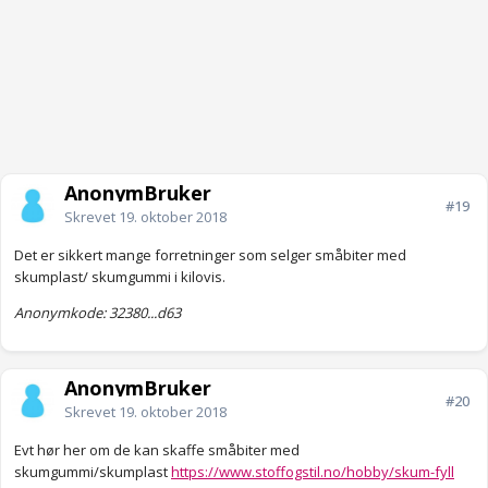
AnonymBruker
#19
Skrevet
19. oktober 2018
Det er sikkert mange forretninger som selger småbiter med
skumplast/ skumgummi i kilovis.
Anonymkode: 32380...d63
AnonymBruker
#20
Skrevet
19. oktober 2018
Evt hør her om de kan skaffe småbiter med
skumgummi/skumplast
https://www.stoffogstil.no/hobby/skum-fyll