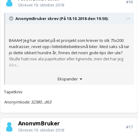
#16
Skrevet
19. oktober 2018
AnonymBruker skrev (På 18.10.2018 den 19.50):
BAAAH! Jeg har startet på et prosjekt som krever to stk 75x200
madrasser, revet opp i bittebittebiiiittesmå biter. Med saks så tar
jo dette sikkert hundre år, finnes det noen gode tips der ute?
Skulle hatt noe ala papirkutter eller lignende, men det har jeg
ikke...
Anonymkode: 28aaf...1f2
Ekspander
Tapetkniv
Anonymkode: 32380...d63
AnonymBruker
#17
Skrevet
19. oktober 2018