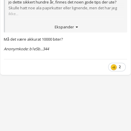
jo dette sikkert hundre år, finnes det noen gode tips der ute?
Skulle hatt noe ala papirkutter eller lignende, men det har jeg
ikke...
Anonymkode: 28aaf...1f2
Ekspander
Må det være akkurat 10000 biter?
Anonymkode: b1e5b...344
2