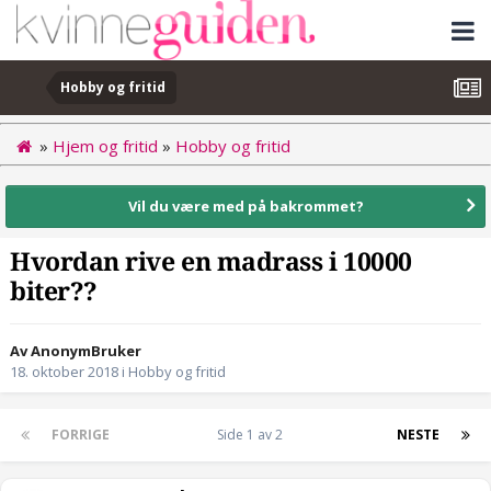
Hobby og fritid
»
Hjem og fritid
»
Hobby og fritid
Vil du være med på bakrommet?
Hvordan rive en madrass i 10000
biter??
Av AnonymBruker
18. oktober 2018
i
Hobby og fritid
FORRIGE
Side 1 av 2
NESTE