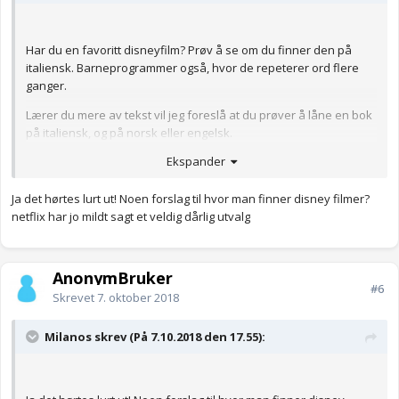
Har du en favoritt disneyfilm? Prøv å se om du finner den på
italiensk. Barneprogrammer også, hvor de repeterer ord flere
ganger.
Lærer du mere av tekst vil jeg foreslå at du prøver å låne en bok
på italiensk, og på norsk eller engelsk.
Ekspander
Anonymkode: 7af79...22b
Ja det hørtes lurt ut! Noen forslag til hvor man finner disney filmer?
netflix har jo mildt sagt et veldig dårlig utvalg
AnonymBruker
#6
Skrevet
7. oktober 2018
Milanos skrev (På 7.10.2018 den 17.55):