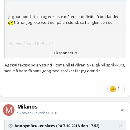
Jeg har bodd i Italia og enkleste måten er definitift å bo i landet
Nå har jeg ikke vært der på en stund, så har glemt en del.
Anonymkode: 83ca9...a14
Ekspander
Jeg skal faktisk bo en stund i Roma nå til våren. Skal gå på språkkurs,
men må bare få satt i gang med språket før jeg drar dit.
1
Milanos
#5
Skrevet
7. oktober 2018
AnonymBruker skrev (På 7.10.2018 den 17.52):