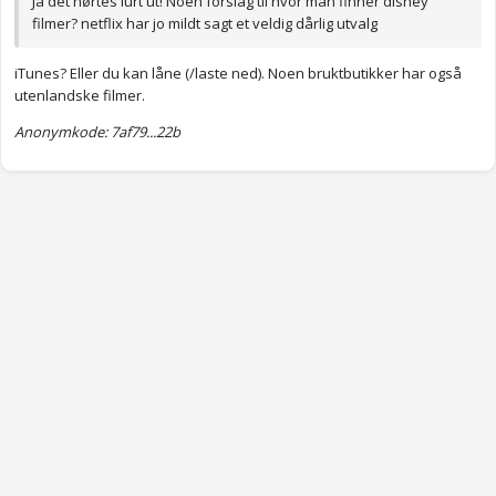
Ja det hørtes lurt ut! Noen forslag til hvor man finner disney
filmer? netflix har jo mildt sagt et veldig dårlig utvalg
iTunes? Eller du kan låne (/laste ned). Noen bruktbutikker har også
utenlandske filmer.
Anonymkode: 7af79...22b