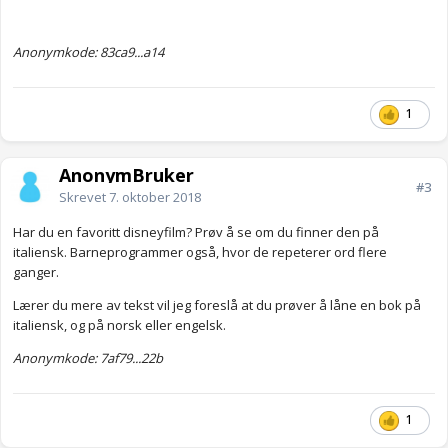
Anonymkode: 83ca9...a14
1
AnonymBruker
#3
Skrevet
7. oktober 2018
Har du en favoritt disneyfilm? Prøv å se om du finner den på
italiensk. Barneprogrammer også, hvor de repeterer ord flere
ganger.
Lærer du mere av tekst vil jeg foreslå at du prøver å låne en bok på
italiensk, og på norsk eller engelsk.
Anonymkode: 7af79...22b
1