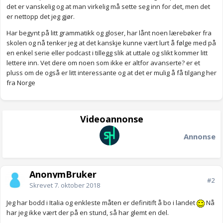
det er vanskelig og at man virkelig må sette seg inn for det, men det
er nettopp det jeg gjør.
Har begynt på litt grammatikk og gloser, har lånt noen lærebøker fra
skolen og nå tenker jeg at det kanskje kunne vært lurt å følge med på
en enkel serie eller podcast i tillegg slik at uttale og slikt kommer litt
lettere inn. Vet dere om noen som ikke er altfor avanserte? er et
pluss om de også er litt interessante og at det er mulig å få tilgang her
fra Norge
Videoannonse
Annonse
AnonymBruker
#2
Skrevet
7. oktober 2018
Jeg har bodd i Italia og enkleste måten er definitift å bo i landet
Nå
har jeg ikke vært der på en stund, så har glemt en del.