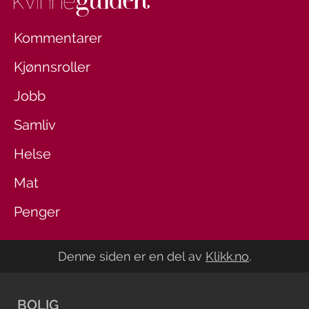
Kommentarer
Kjønnsroller
Jobb
Samliv
Helse
Mat
Penger
Denne siden er en del av
Klikk.no
.
BOLIG