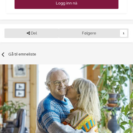
Logg inn nå
Del
Følgere
1
Gå til emneliste