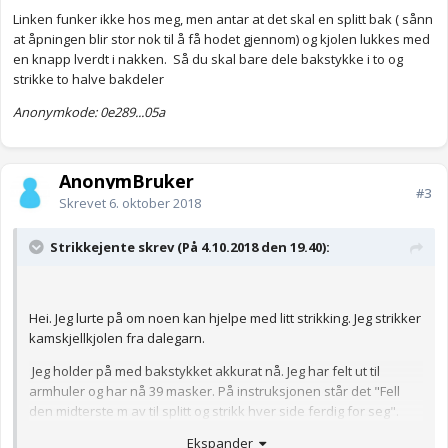
Linken funker ikke hos meg, men antar at det skal en splitt bak ( sånn
at åpningen blir stor nok til å få hodet gjennom) og kjolen lukkes med
en knapp lverdt i nakken. Så du skal bare dele bakstykke i to og
strikke to halve bakdeler
Anonymkode: 0e289...05a
AnonymBruker
#3
Skrevet
6. oktober 2018
Strikkejente skrev (På 4.10.2018 den 19.40):
Hei. Jeg lurte på om noen kan hjelpe med litt strikking. Jeg strikker
kamskjellkjolen fra dalegarn.
Jeg holder på med bakstykket akkurat nå. Jeg har felt ut til
armhuler og har nå 39 masker. På instruksjonen står det "Fell
den midterste m av til splitt og strikk hver side ferdig for seg".
Hva vil det si? Og jeg skjønner heller ikke helt hva jeg skal gjøre
Ekspander