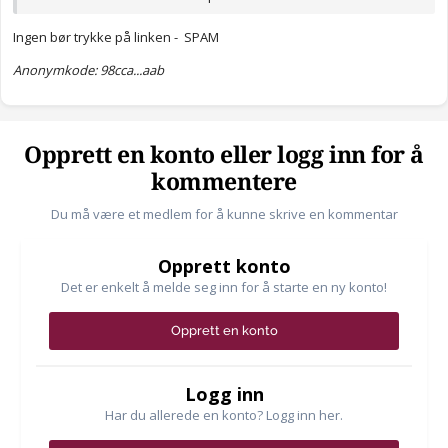
etter der igjen med bakstykket.
Kan noen hjelpe? Og forklare hva jeg skal gjøre for å bli ferdig
Ingen bør trykke på linken - SPAM
med bakstykket?
😊
Anonymkode: 98cca...aab
DG_357_06_HR_WEB_ORG-1.pdf
Opprett en konto eller logg inn for å
Utilgjengelig
kommentere
Du må være et medlem for å kunne skrive en kommentar
Opprett konto
Det er enkelt å melde seg inn for å starte en ny konto!
Opprett en konto
Logg inn
Har du allerede en konto? Logg inn her.