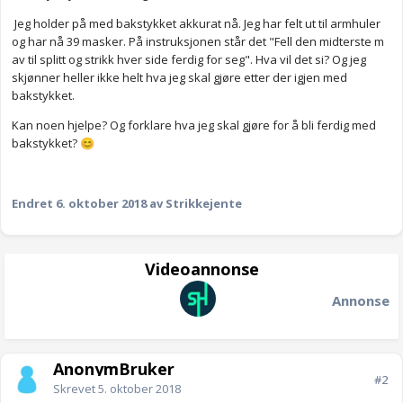
Jeg holder på med bakstykket akkurat nå. Jeg har felt ut til armhuler
og har nå 39 masker. På instruksjonen står det "Fell den midterste m
av til splitt og strikk hver side ferdig for seg". Hva vil det si? Og jeg
skjønner heller ikke helt hva jeg skal gjøre etter der igjen med
bakstykket.
Kan noen hjelpe? Og forklare hva jeg skal gjøre for å bli ferdig med
bakstykket?
😊
Endret
6. oktober 2018
av Strikkejente
Videoannonse
Annonse
AnonymBruker
#2
Skrevet
5. oktober 2018