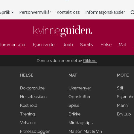
Språk
Personvernvilkår
Kontakt oss
Informasjonskapsler
Kommentarer
Kjønnsroller
Jobb
Samliv
Helse
Mat
Denne siden er en del av
Klikk.no
.
HELSE
MAT
MOTE
Doktoronline
Ukemenyer
Stil
Helseleksikon
Oppskrifter
Skjønnhe
Kosthold
Spise
Mann
Trening
Drikke
Bryllup
Velvære
Middagstips
Fitnessbloggen
Maison Mat & Vin