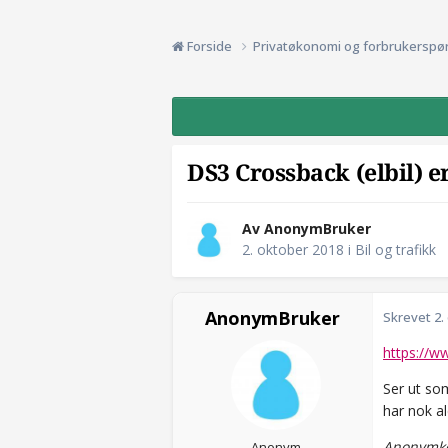
Forside
Privatøkonomi og forbrukerspø
DS3 Crossback (elbil) er
Av AnonymBruker
2. oktober 2018
i
Bil og trafikk
AnonymBruker
Skrevet
2.
https://w
Ser ut som
har nok al
Anonymko
Anonym