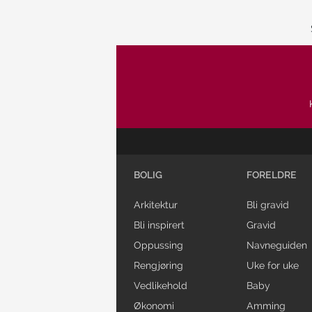
BOLIG
FORELDRE
Arkitektur
Bli gravid
Bli inspirert
Gravid
Oppussing
Navneguiden
Rengjøring
Uke for uke
Vedlikehold
Baby
Økonomi
Amming