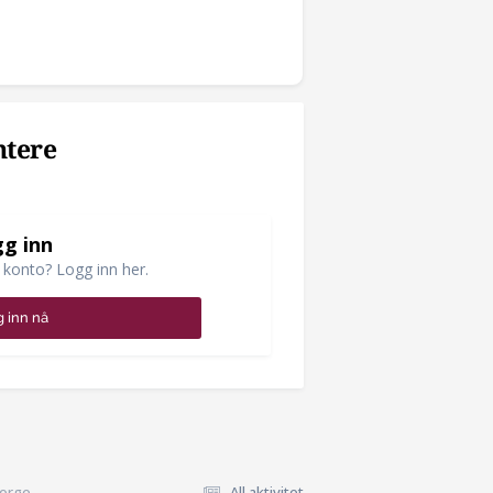
ntere
g inn
 konto? Logg inn her.
 inn nå
Norge
All aktivitet