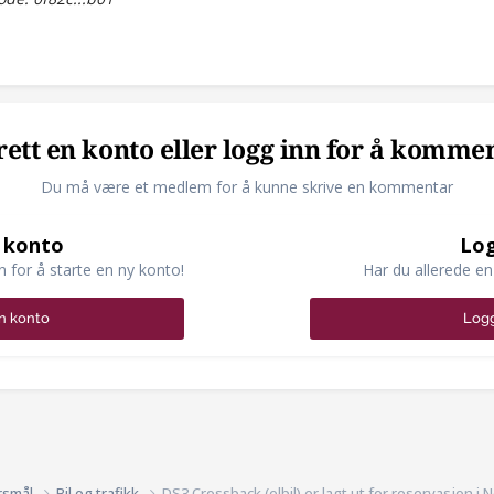
ett en konto eller logg inn for å komme
Du må være et medlem for å kunne skrive en kommentar
 konto
Log
n for å starte en ny konto!
Har du allerede en
n konto
Logg
rsmål
Bil og trafikk
DS3 Crossback (elbil) er lagt ut for reservasjon i 