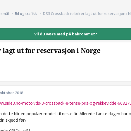
rsmål
Bil og trafikk
DS3 Crossback (elbil) er lagt ut for reservasjon i 
Vil du være med på bakrommet?
 lagt ut for reservasjon i Norge
 oktober 2018
ww.side3.no/motor/ds-3-crossback-e-tense-pris-og-rekkevidde-66827
 dette blir en populær modell til neste år. Allerede første dagen har 
dri skjedd før?
de: 0f82c...b01