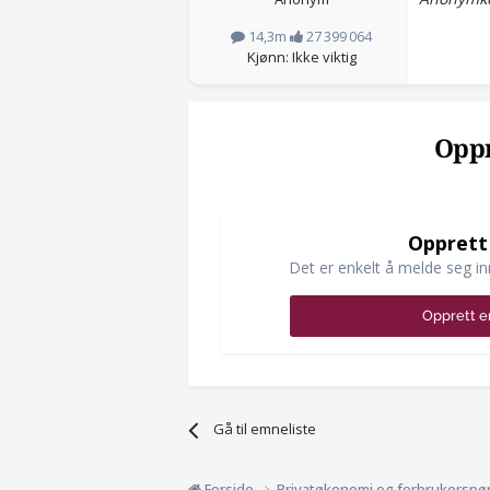
14,3m
27 399 064
Kjønn: Ikke viktig
Oppr
Opprett
Det er enkelt å melde seg in
Opprett e
Gå til emneliste
Forside
Privatøkonomi og forbrukerspø