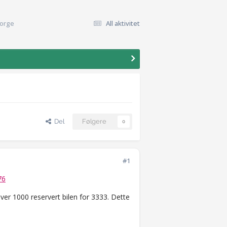
Norge
All aktivitet
Del
Følgere
0
#1
76
over 1000 reservert bilen for 3333. Dette