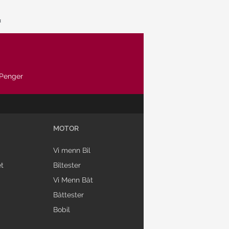
Penger
MOTOR
Vi menn Bil
t
Biltester
Vi Menn Båt
Båttester
Bobil