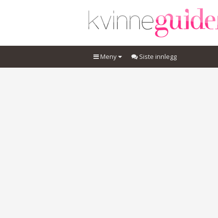
Meny
Siste innlegg