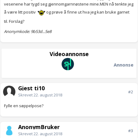
vesenene har tygd seg gjennomgarnnøstene mine.MEN nå tenkte jeg
å være litt positiv
og prøve å finne ut hva jeg kan bruke garnet
til. Forslag?
Anonymkode: 9b53d...5e8
Videoannonse
Annonse
Gjest ti10
#2
Skrevet
22. august 2018
Fylle en søppelpose?
AnonymBruker
#3
Skrevet
22. august 2018