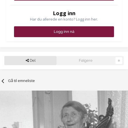
Logg inn
Har du allerede en konto? Logg inn her.
Logg inn nå
Del
Følgere
0
Gå til emneliste