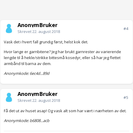
AnonymBruker
#4
Skrevet
22. august 2018
Vask det i hvert fall grundig først, helst kok det.
Hvor lange er garnbitene? Jeg har brukt garnrester av varierende
lengde til å hekle/strikke bittesmå kosedyr, eller så har jeg flettet
armbånd til barna av dem.
Anonymkode: 6ec4d...89d
AnonymBruker
#5
Skrevet
22. august 2018
Få det ut av huset asap! Og vask alt som har vært i nærheten av det.
Anonymkode: b6808...acb