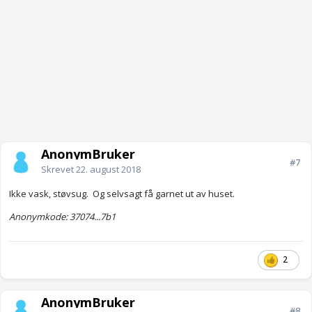
AnonymBruker
#7
Skrevet
22. august 2018
Ikke vask, støvsug. Og selvsagt få garnet ut av huset.
Anonymkode: 37074...7b1
2
AnonymBruker
#8