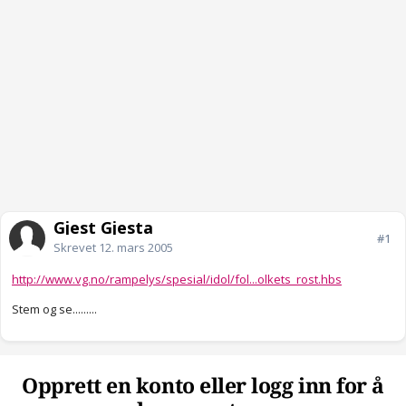
Gjest Gjesta
#1
Skrevet
12. mars 2005
http://www.vg.no/rampelys/spesial/idol/fol...olkets_rost.hbs
Stem og se.........
Opprett en konto eller logg inn for å