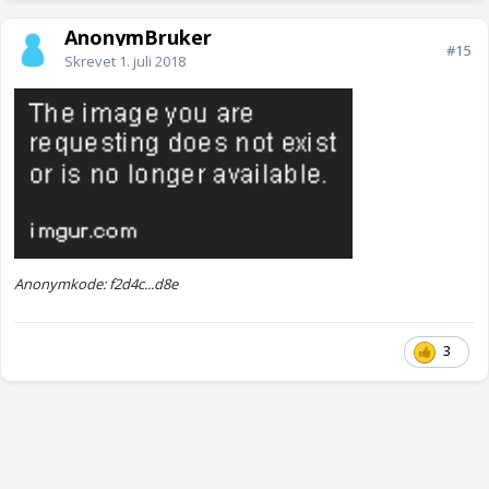
AnonymBruker
#15
Skrevet
1. juli 2018
Anonymkode: f2d4c...d8e
3