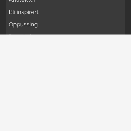
Bli inspirert
Oppussing
Rengjøring
Vedlikehold
Økonomi
FORELDRE
Bli gravid
Gravid
Navneguiden