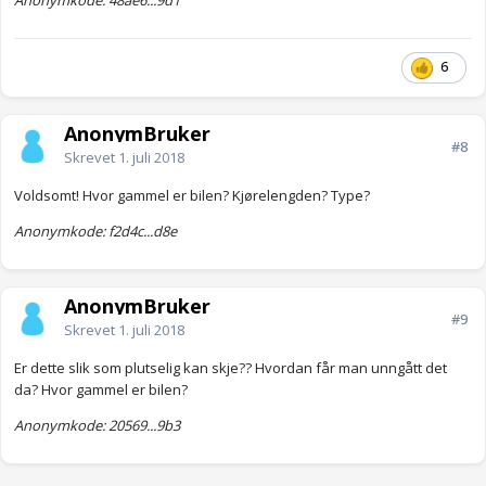
Anonymkode: 48ae6...9d1
6
AnonymBruker
#8
Skrevet
1. juli 2018
Voldsomt! Hvor gammel er bilen? Kjørelengden? Type?
Anonymkode: f2d4c...d8e
AnonymBruker
#9
Skrevet
1. juli 2018
Er dette slik som plutselig kan skje?? Hvordan får man unngått det
da? Hvor gammel er bilen?
Anonymkode: 20569...9b3