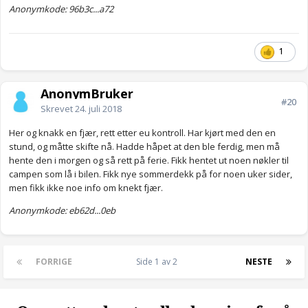
Anonymkode: 96b3c...a72
1
AnonymBruker
#20
Skrevet
24. juli 2018
Her og knakk en fjær, rett etter eu kontroll. Har kjørt med den en
stund, og måtte skifte nå. Hadde håpet at den ble ferdig, men må
hente den i morgen og så rett på ferie. Fikk hentet ut noen nøkler til
campen som lå i bilen. Fikk nye sommerdekk på for noen uker sider,
men fikk ikke noe info om knekt fjær.
Anonymkode: eb62d...0eb
FORRIGE
Side 1 av 2
NESTE