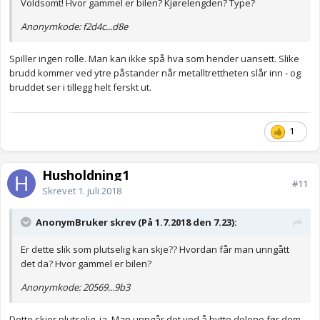
Voldsomt! Hvor gammel er bilen? Kjørelengden? Type?
Anonymkode: f2d4c...d8e
Spiller ingen rolle. Man kan ikke spå hva som hender uansett. Slike
brudd kommer ved ytre påstander når metalltrettheten slår inn - og
bruddet ser i tillegg helt ferskt ut.
1
Husholdning1
#11
Skrevet
1. juli 2018
AnonymBruker skrev (På 1.7.2018 den 7.23):
Er dette slik som plutselig kan skje?? Hvordan får man unngått
det da? Hvor gammel er bilen?
Anonymkode: 20569...9b3
Dette skjer plutselig, ja. Man unngår det ved å bytte delene før dem