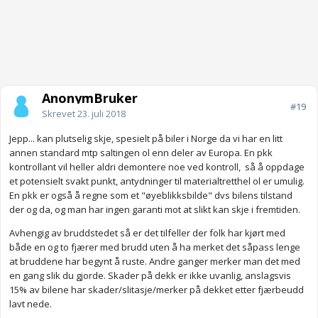
AnonymBruker
#19
Skrevet
23. juli 2018
Jepp... kan plutselig skje, spesielt på biler i Norge da vi har en litt
annen standard mtp saltingen ol enn deler av Europa. En pkk
kontrollant vil heller aldri demontere noe ved kontroll, så å oppdage
et potensielt svakt punkt, antydninger til materialtretthel ol er umulig.
En pkk er også å regne som et "øyeblikksbilde" dvs bilens tilstand
der og da, og man har ingen garanti mot at slikt kan skje i fremtiden.
Avhengig av bruddstedet så er det tilfeller der folk har kjørt med
både en og to fjærer med brudd uten å ha merket det såpass lenge
at bruddene har begynt å ruste. Andre ganger merker man det med
en gang slik du gjorde. Skader på dekk er ikke uvanlig, anslagsvis
15% av bilene har skader/slitasje/merker på dekket etter fjærbeudd
lavt nede.