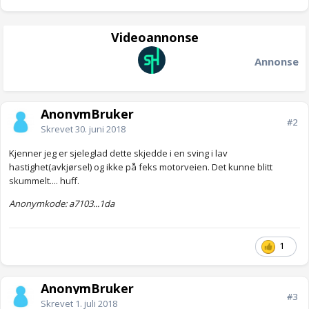
Videoannonse
Annonse
AnonymBruker
#2
Skrevet
30. juni 2018
Kjenner jeg er sjeleglad dette skjedde i en sving i lav
hastighet(avkjørsel) og ikke på feks motorveien. Det kunne blitt
skummelt.... huff.
Anonymkode: a7103...1da
1
AnonymBruker
#3
Skrevet
1. juli 2018