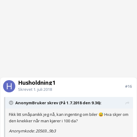
Husholdning1
#16
Skrevet
1. juli 2018
AnonymBruker skrev (På 1.7.2018 den 9.36):
Fikk litt småpanikk jeg nå, kan ingenting om biler
Hva skjer om
😅
den knekker når man kjører i 100 da?
Anonymkode: 20569...9b3