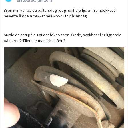
Skrevet
30. juni 2018
Bilen min var på eu på torsdag, idag røk hele fjøra i fremdekket til
helvette å ødela dekket helt(klyvd i to på langs!!)
burde de sett på eu at det feks var en skade, svakhet eller lignende
på fjøren? Eller ser man ikke sånn?