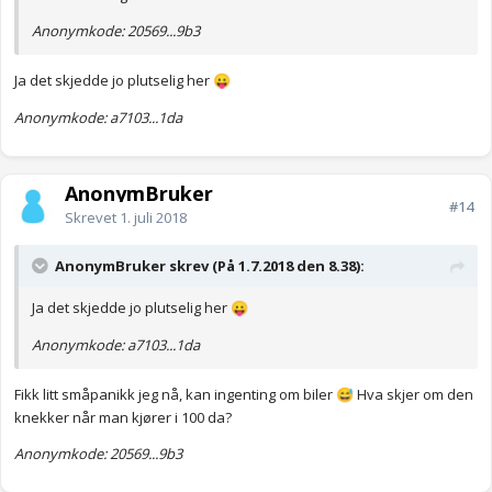
Anonymkode: 20569...9b3
Ja det skjedde jo plutselig her
😛
Anonymkode: a7103...1da
AnonymBruker
#14
Skrevet
1. juli 2018
AnonymBruker skrev (På 1.7.2018 den 8.38):
Ja det skjedde jo plutselig her
😛
Anonymkode: a7103...1da
Fikk litt småpanikk jeg nå, kan ingenting om biler
Hva skjer om den
😅
knekker når man kjører i 100 da?
Anonymkode: 20569...9b3