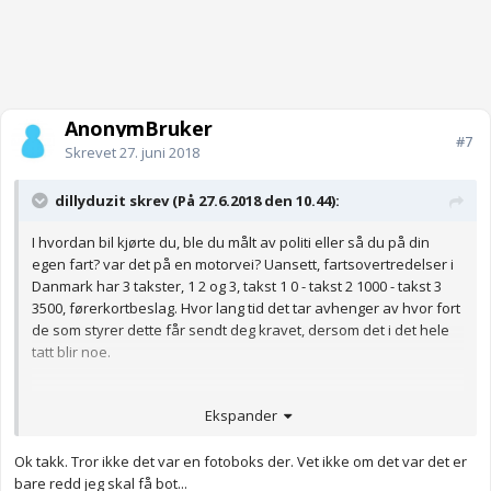
AnonymBruker
#7
Skrevet
27. juni 2018
dillyduzit skrev (På 27.6.2018 den 10.44):
I hvordan bil kjørte du, ble du målt av politi eller så du på din
egen fart? var det på en motorvei? Uansett, fartsovertredelser i
Danmark har 3 takster, 1 2 og 3, takst 1 0 - takst 2 1000 - takst 3
3500, førerkortbeslag. Hvor lang tid det tar avhenger av hvor fort
de som styrer dette får sendt deg kravet, dersom det i det hele
tatt blir noe.
Ekspander
0 km/t
0 kr
Ingen
Ok takk. Tror ikke det var en fotoboks der. Vet ikke om det var det er
132 km/t
1000 kr
Ingen
bare redd jeg skal få bot...