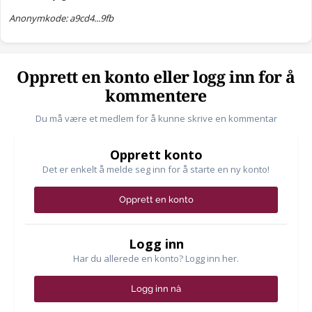
Anonymkode: a9cd4...9fb
161 km/t
3500 kr
Betinget frakendelse af kørekort
https://www.sismo.no/no/pub/kravtyper/boter/bot-i-utenlandsk-
Opprett en konto eller logg inn for å
sak
kommentere
Du må være et medlem for å kunne skrive en kommentar
Opprett konto
Det er enkelt å melde seg inn for å starte en ny konto!
Opprett en konto
Logg inn
Har du allerede en konto? Logg inn her.
Logg inn nå