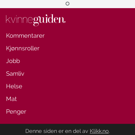
Kommentarer
Kjønnsroller
Jobb
Samliv
Helse
Mat
Penger
Denne siden er en del av
Klikk.no
.