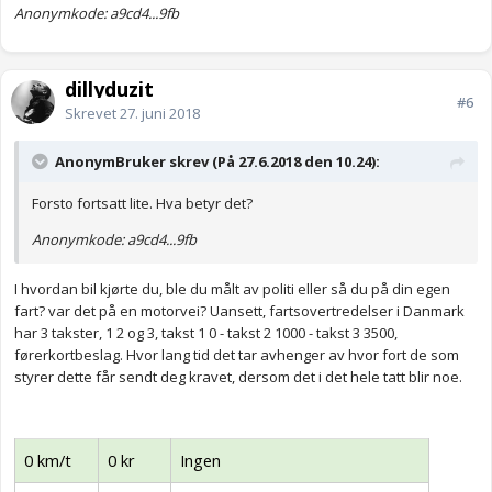
Anonymkode: a9cd4...9fb
dillyduzit
#6
Skrevet
27. juni 2018
AnonymBruker skrev (På 27.6.2018 den 10.24):
Forsto fortsatt lite. Hva betyr det?
Anonymkode: a9cd4...9fb
I hvordan bil kjørte du, ble du målt av politi eller så du på din egen
fart? var det på en motorvei? Uansett, fartsovertredelser i Danmark
har 3 takster, 1 2 og 3, takst 1 0 - takst 2 1000 - takst 3 3500,
førerkortbeslag. Hvor lang tid det tar avhenger av hvor fort de som
styrer dette får sendt deg kravet, dersom det i det hele tatt blir noe.
0 km/t
0 kr
Ingen