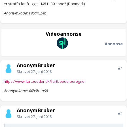
er straffa for å ligge i 145 i 130 sone? (Danmark)
Anonymkode: a9cd4...9fb
Videoannonse
Annonse
AnonymBruker
#2
Skrevet
27. juni 2018
https://www.fartboeder.dk/fartboede-beregner
Anonymkode: 44b9b...d98
AnonymBruker
#3
Skrevet
27. juni 2018