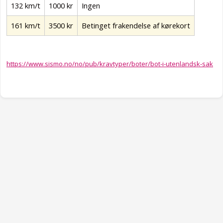
132 km/t
1000 kr
Ingen
161 km/t
3500 kr
Betinget frakendelse af kørekort
https://www.sismo.no/no/pub/kravtyper/boter/bot-i-utenlandsk-sak