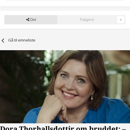
Del
Følgere
0
Gå til emneliste