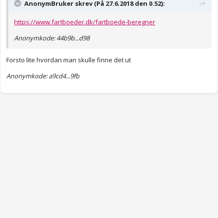
AnonymBruker skrev (På 27.6.2018 den 0.52):
https://www.fartboeder.dk/fartboede-beregner
Anonymkode: 44b9b...d98
Forsto lite hvordan man skulle finne det ut
Anonymkode: a9cd4...9fb