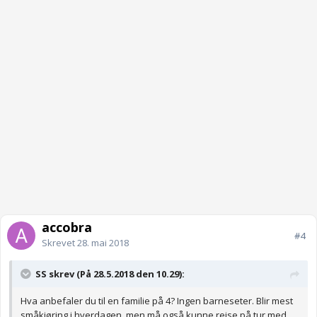
accobra
#4
Skrevet
28. mai 2018
SS skrev (På 28.5.2018 den 10.29):
Hva anbefaler du til en familie på 4? Ingen barneseter. Blir mest
småkjøring i hverdagen, men må også kunne reise på tur med