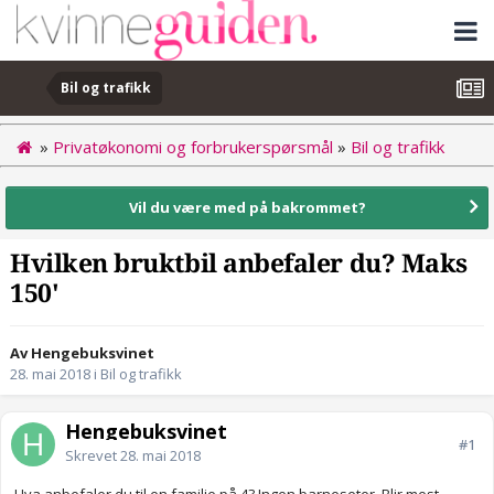
Bil og trafikk
»
Privatøkonomi og forbrukerspørsmål
»
Bil og trafikk
Vil du være med på bakrommet?
Hvilken bruktbil anbefaler du? Maks
150'
Av Hengebuksvinet
28. mai 2018
i
Bil og trafikk
Hengebuksvinet
#1
Skrevet
28. mai 2018