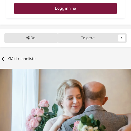
Logg inn nå
Del
Følgere
1
Gå til emneliste