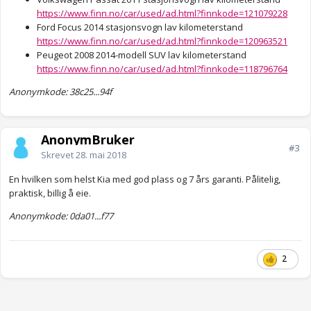
https://www.finn.no/car/used/ad.html?finnkode=121079228
Ford Focus 2014 stasjonsvogn lav kilometerstand
https://www.finn.no/car/used/ad.html?finnkode=120963521
Peugeot 2008 2014-modell SUV lav kilometerstand
https://www.finn.no/car/used/ad.html?finnkode=118796764
Anonymkode: 38c25...94f
AnonymBruker
#3
Skrevet
28. mai 2018
En hvilken som helst Kia med god plass og 7 års garanti. Pålitelig,
praktisk, billig å eie.
Anonymkode: 0da01...f77
2