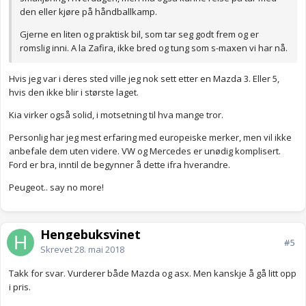
den eller kjøre på håndballkamp.
Gjerne en liten og praktisk bil, som tar seg godt frem og er
romslig inni. A la Zafira, ikke bred og tung som s-maxen vi har nå.
Hvis jeg var i deres sted ville jeg nok sett etter en Mazda 3. Eller 5,
hvis den ikke blir i største laget.
Kia virker også solid, i motsetning til hva mange tror.
Personlig har jeg mest erfaring med europeiske merker, men vil ikke
anbefale dem uten videre. VW og Mercedes er unødig komplisert.
Ford er bra, inntil de begynner å dette ifra hverandre.
Peugeot.. say no more!
Hengebuksvinet
#5
Skrevet
28. mai 2018
Takk for svar. Vurderer både Mazda og asx. Men kanskje å gå litt opp
i pris.