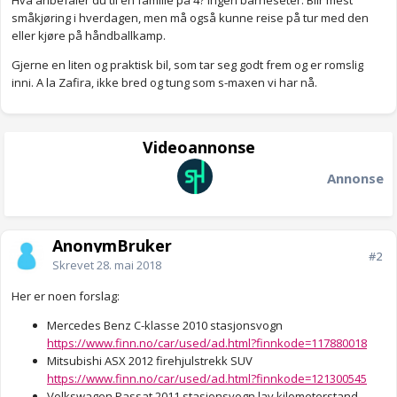
Hva anbefaler du til en familie på 4? Ingen barneseter. Blir mest
småkjøring i hverdagen, men må også kunne reise på tur med den
eller kjøre på håndballkamp.
Gjerne en liten og praktisk bil, som tar seg godt frem og er romslig
inni. A la Zafira, ikke bred og tung som s-maxen vi har nå.
Videoannonse
Annonse
AnonymBruker
#2
Skrevet
28. mai 2018
Her er noen forslag:
Mercedes Benz C-klasse 2010 stasjonsvogn
https://www.finn.no/car/used/ad.html?finnkode=117880018
Mitsubishi ASX 2012 firehjulstrekk SUV
https://www.finn.no/car/used/ad.html?finnkode=121300545
Volkswagen Passat 2011 stasjonsvogn lav kilometerstand