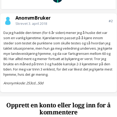
AnonymBruker
#2
Skrevet
3. april 2018
Da jeg hadde den timen (for 6 år siden) mener jeg å huske det var
som en vanlig kjøretime. Kjørelæreren passet på å kjøre innom
steder som testet de punktene som skulle testes og så hvordan jeg
taklet situasjonene, men hun ga meg veiledning underveis. Jeg kjørte
mye landeveiskjøring hjemme, og da var fartsgrensen mellom 60 og
80. Har alltid ment og mener fortsatt at bykjøring er verst. Tror jeg
brukte en måned på trinn 3 og hadde kanskje 2-3 kjøretimer på den
tiden. For meg var trinn 3 enklest, for det var likest det jeg kjørte mest
hjemme, hvis det gir mening.
Anonymkode: 253cd...50d
Opprett en konto eller logg inn for å
kommentere