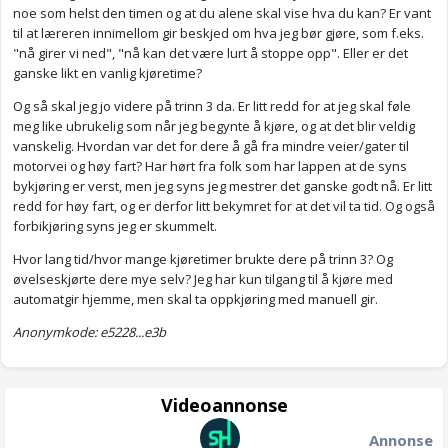
noe som helst den timen og at du alene skal vise hva du kan? Er vant
til at læreren innimellom gir beskjed om hva jeg bør gjøre, som f.eks.
"nå girer vi ned", "nå kan det være lurt å stoppe opp". Eller er det
ganske likt en vanlig kjøretime?
Og så skal jeg jo videre på trinn 3 da. Er litt redd for at jeg skal føle
meg like ubrukelig som når jeg begynte å kjøre, og at det blir veldig
vanskelig. Hvordan var det for dere å gå fra mindre veier/gater til
motorvei og høy fart? Har hørt fra folk som har lappen at de syns
bykjøring er verst, men jeg syns jeg mestrer det ganske godt nå. Er litt
redd for høy fart, og er derfor litt bekymret for at det vil ta tid. Og også
forbikjøring syns jeg er skummelt.
Hvor lang tid/hvor mange kjøretimer brukte dere på trinn 3? Og
øvelseskjørte dere mye selv? Jeg har kun tilgang til å kjøre med
automatgir hjemme, men skal ta oppkjøring med manuell gir.
Anonymkode: e5228...e3b
Videoannonse
Annonse