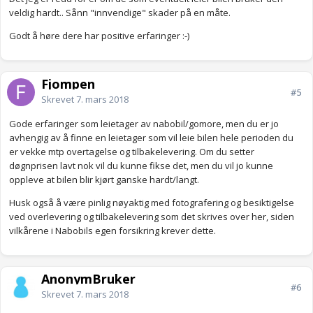
veldig hardt.. Sånn "innvendige" skader på en måte.
Godt å høre dere har positive erfaringer :-)
Fjompen
#5
Skrevet
7. mars 2018
Gode erfaringer som leietager av nabobil/gomore, men du er jo
avhengig av å finne en leietager som vil leie bilen hele perioden du
er vekke mtp overtagelse og tilbakelevering. Om du setter
døgnprisen lavt nok vil du kunne fikse det, men du vil jo kunne
oppleve at bilen blir kjørt ganske hardt/langt.
Husk også å være pinlig nøyaktig med fotografering og besiktigelse
ved overlevering og tilbakelevering som det skrives over her, siden
vilkårene i Nabobils egen forsikring krever dette.
AnonymBruker
#6
Skrevet
7. mars 2018