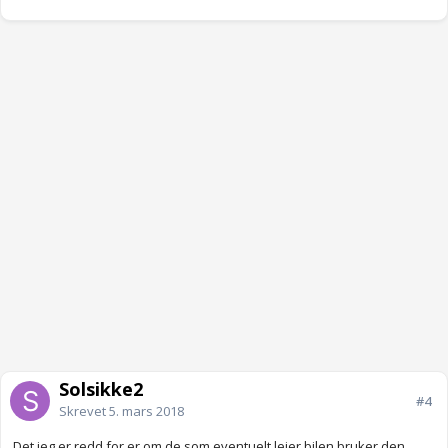
Solsikke2
#4
Skrevet
5. mars 2018
Det jeg er redd for er om de som eventuelt leier bilen bruker den