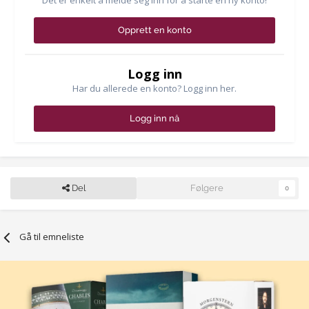
Det er enkelt å melde seg inn for å starte en ny konto!
Opprett en konto
Logg inn
Har du allerede en konto? Logg inn her.
Logg inn nå
Del
Følgere
0
Gå til emneliste