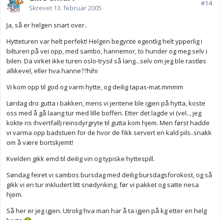
#14
Skrevet
13. februar 2005
Ja, så er helgen snart over..
Hytteturen var helt perfekt! Helgen begynte egentlig helt ypperlig i
bilturen på vei opp, med sambo, hannemor, to hunder og meg selv i
bilen. Da virket ikke turen oslo-trysil så lang...selv om jeg ble rastløs
allikevel, eller hva hanne??hihi
Vi kom opp til god og varm hytte, og deilig tapas-mat.mmmm
Lørdag dro gutta i bakken, mens vi jentene ble igjen på hytta, koste
oss med å gå laang tur med lille boffen. Etter det lagde vi (vel.., jeg
kokte ris ihvertfall) reinsdyrgryte til gutta kom hjem. Men først hadde
vi varma opp badstuen for de hvor de fikk servert en kald pils..snakk
om å være bortskjemt!
Kvelden gikk emd til deilig vin og typiske hyttespill.
Søndag feiret vi sambos bursdag med deilig bursdagsforokost, og så
gikk vi en tur inkludert litt snødynking, før vi pakket og satte nesa
hjem.
Så her er jeg igjen. Utrolig hva man har å ta igjen på kg etter en helg