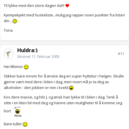
Til lykke med den store dagen da!!!
Kjempekjekt med huskeliste...mulig jeg rapper noen punkter fra listen
din...
Toria
Huldra:)
#11
Skrevet
11. februar 2005
Hei lillemor
Stikker bare innom for å ønske deg en super hyttetur i helgen. Skulle
gjerne vært med dere i bilen i dag, men noen må jo ta deg av
alkoholen - den jobben er min i kveld
Kos dere masse, og hils J. og ønsk han lykke til i bilen i dag. Tenk å
sitte i en liten bil med deg og Hanne uten muligheter til å komme seg
bort
Bare tuller