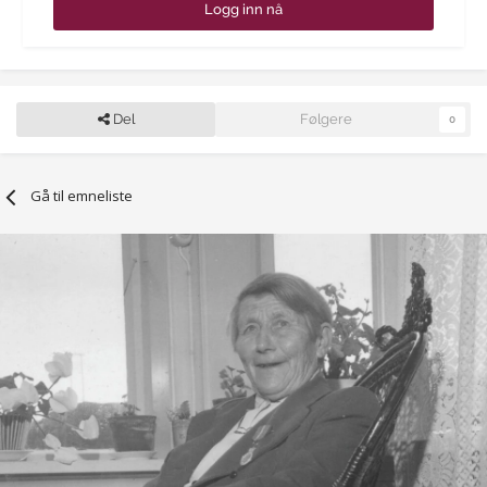
Logg inn nå
Del
Følgere
0
Gå til emneliste