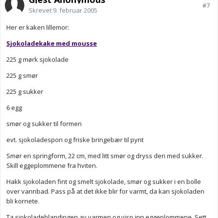
#7
Skrevet
9. februar 2005
Her er kaken lillemor:
Sjokoladekake med mousse
225 g mørk sjokolade
225 g smør
225 g sukker
6 egg
smør og sukker til formen
evt. sjokoladespon og friske bringebær til pynt
Smør en springform, 22 cm, med litt smør og dryss den med sukker.
Skill eggeplommene fra hviten.
Hakk sjokoladen fint og smelt sjokolade, smør og sukker i en bolle
over vannbad. Pass på at det ikke blir for varmt, da kan sjokoladen
bli kornete.
Ta sjokoladeblandingen av varmen og visp inn eggeplommene. Sett