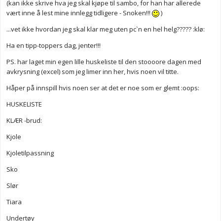
(kan ikke skrive hva jeg skal kjøpe til sambo, for han har allerede
vært inne å lest mine innlegg tidligere - Snoken!!!
)
...vet ikke hvordan jeg skal klar meg uten pc`n en hel helg????? :klø:
Ha en tipp-toppers dag, jenter!!!
PS. har laget min egen lille huskeliste til den stoooore dagen med
avkrysning (excel) som jeg limer inn her, hvis noen vil titte.
Håper på innspill hvis noen ser at det er noe som er glemt :oops:
HUSKELISTE
KLÆR -brud:
Kjole
Kjoletilpassning
Sko
Slør
Tiara
Undertøy