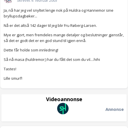
Skrevet
9. februar 2005
Ja, nå har jeg vel snyltet lenge nok på Huldra og Hannemor sine
bryllupsdagbøker...
Nå er det altså 142 dager til jeg blir Fru Røberg-Larsen.
Mye er gjort, men fremdeles mange detaljer og beslutninger gjenstår,
så det er godt det er en god stund til igjen ennå.
Dette får holde som innledning!
Så nå masa (huldremor;) har du fått det som du vil....hihi
Tastes!
Lille smurf!
Videoannonse
Annonse