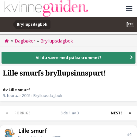
Bryllupsdagbok
»
Dagbøker
»
Bryllupsdagbok
Vil du være med på bakrommet?
Lille smurfs bryllupsinnspurt!
Av Lille smurf
9. februar 2005
i
Bryllupsdagbok
FORRIGE
Side 1 av 3
NESTE
Lille smurf
#1