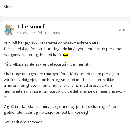
Klems
Lille smurf
#20
Skrevet
15. februar 2005
puh, nå har jeg akkurat startet oppvaskmaskinen etter
familieselskap for J sin bursdag.. Blir litt å rydde etter at 15 personer
har gomla kaker og drukket kaffe
På bryllupsfronten skjer det ikke så mye, men litt..
Skal ringe menigheten i morgen for å få klarert det med prest( hun
var ikke veldig hjelpsom hun jeg snakket med sist, siden vi ikke
tilhører menigheten mente hun vi skulle ha med prest fra den
menigheten vi tilhører...ringte så dit, og det skjønte de ingenting av.. :-
x
Og på tirsdag skal mamma, svigermor og jeg ta beslutning når det
gjelder blomster og invitasjoner. Det blir koselig!
Sov godt alle sammen!