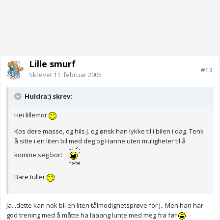
Lille smurf
#13
Skrevet
11. februar 2005
Huldra:) skrev:
Hei lillemor
Kos dere masse, og hils J. og ønsk han lykke til i bilen i dag. Tenk
å sitte i en liten bil med deg og Hanne uten muligheter til å
komme seg bort
Bare tuller
Ja...dette kan nok bli en liten tålmodighetsprøve for J.. Men han har
god trening med å måtte ha laaang lunte med meg fra før