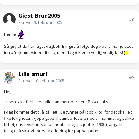
Gjest Brud2005
#8
Skrevet
9. februar 2005
hei hei
Så gøy at du har laget dagbok. Blir gøy å følge deg videre. har jo tittet
inn på hjemmesiden din da, men dagbok er jo veldig veldig kos!
Lille smurf
#9
Skrevet
10. februar 2005
Hei,
Tusen takk for hilsen alle sammen, dere er så søte, altså!!!
I dag kommer det til å gå i ett...Begynner på jobb kl to, før det skal jeg
fixe leiligheten, kjøpe gave til sambo, levere noe til mamma, og pakke
til helgens trysiltur. Sambo henter meg på jobb kl 1900 (får gå litt
tidlig;), så skal vi i bursdagsfeiring for pappa. puhh..