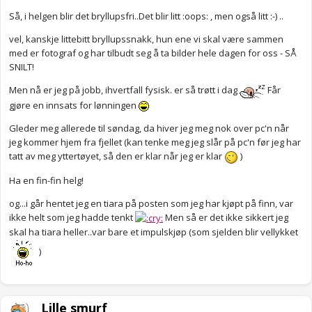
Så, i helgen blir det bryllupsfri..Det blir litt :oops: , men også litt :-) ..
vel, kanskje littebitt bryllupssnakk, hun ene vi skal være sammen
med er fotograf og har tilbudt seg å ta bilder hele dagen for oss - SÅ
SNILT!
Men nå er jeg på jobb, ihvertfall fysisk. er så trøtt i dag
Får
gjøre en innsats for lønningen
Gleder meg allerede til søndag, da hiver jeg meg nok over pc'n når
jeg kommer hjem fra fjellet (kan tenke meg jeg slår på pc'n før jeg har
tatt av meg yttertøyet, så den er klar når jeg er klar
)
Ha en fin-fin helg!
og...i går hentet jeg en tiara på posten som jeg har kjøpt på finn, var
ikke helt som jeg hadde tenkt
Men så er det ikke sikkert jeg
skal ha tiara heller..var bare et impulskjøp (som sjelden blir vellykket
)
Lille smurf