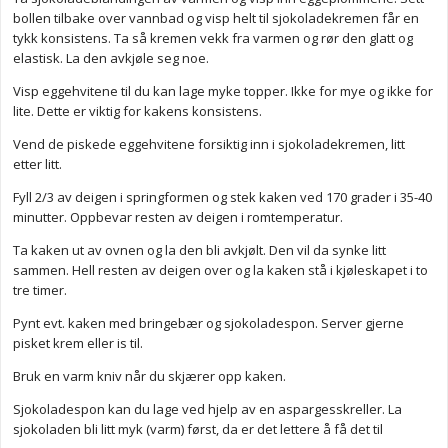
bollen tilbake over vannbad og visp helt til sjokoladekremen får en
tykk konsistens. Ta så kremen vekk fra varmen og rør den glatt og
elastisk. La den avkjøle seg noe.
Visp eggehvitene til du kan lage myke topper. Ikke for mye og ikke for
lite. Dette er viktig for kakens konsistens.
Vend de piskede eggehvitene forsiktig inn i sjokoladekremen, litt
etter litt.
Fyll 2/3 av deigen i springformen og stek kaken ved 170 grader i 35-40
minutter. Oppbevar resten av deigen i romtemperatur.
Ta kaken ut av ovnen og la den bli avkjølt. Den vil da synke litt
sammen. Hell resten av deigen over og la kaken stå i kjøleskapet i to
tre timer.
Pynt evt. kaken med bringebær og sjokoladespon. Server gjerne
pisket krem eller is til.
Bruk en varm kniv når du skjærer opp kaken.
Sjokoladespon kan du lage ved hjelp av en aspargesskreller. La
sjokoladen bli litt myk (varm) først, da er det lettere å få det til