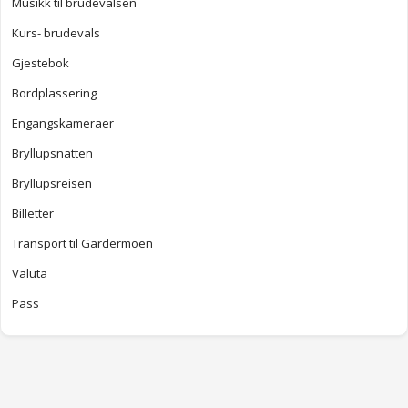
Musikk til brudevalsen
Kurs- brudevals
Gjestebok
Bordplassering
Engangskameraer
Bryllupsnatten
Bryllupsreisen
Billetter
Transport til Gardermoen
Valuta
Pass