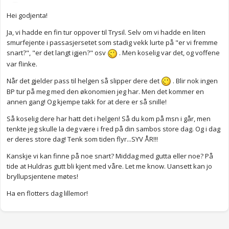
Hei godjenta!
Ja, vi hadde en fin tur oppover til Trysil. Selv om vi hadde en liten
smurfejente i passasjersetet som stadig vekk lurte på "er vi fremme
snart?", "er det langt igjen?" osv
. Men koselig var det, og voffene
var flinke.
Når det gjelder pass til helgen så slipper dere det
. Blir nok ingen
BP tur på meg med den økonomien jeg har. Men det kommer en
annen gang! Og kjempe takk for at dere er så snille!
Så koselig dere har hatt det i helgen! Så du kom på msn i går, men
tenkte jeg skulle la deg være i fred på din sambos store dag. Og i dag
er deres store dag! Tenk som tiden flyr...SYV ÅR!!!
Kanskje vi kan finne på noe snart? Middag med gutta eller noe? På
tide at Huldras gutt bli kjent med våre. Let me know. Uansett kan jo
bryllupsjentene møtes!
Ha en flotters dag lillemor!