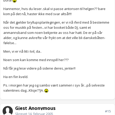
borte
Hannemor, hvis du leser..skal vi passe antonsen til helgen?? bare
kom på det nå, haster ikke med svar altså!!!!
Når det gjelder bryllupsplanlegingen, er vi nå iferd med å bestemme
oss for musikk på festen...vi har booket både DJ, samt et
anmannsband som noen bekjente av oss har hatt. De er på vår
alder, og kunne avkrefte vår frykt om at det ville bli danskebåten-
følelse...
Men, vi er nå litt i tvil, da..
Noen som kan komme med innspill her???
Nå får jeg lese videre på sidene deres, jenter!!
Ha en fiin kveld.
Ps. i morgen har jeg og sambo vært sammen i syv år...på selveste
valentines dag...Klisje??JA.
Gjest Anonymous
#15
Skrevet
14. februar 2005