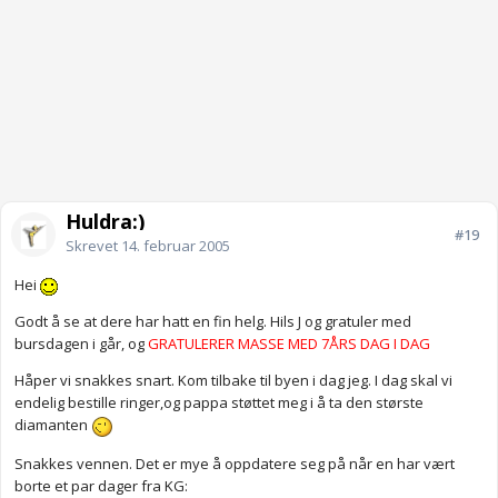
Huldra:)
#19
Skrevet
14. februar 2005
Hei
Godt å se at dere har hatt en fin helg. Hils J og gratuler med
bursdagen i går, og
GRATULERER MASSE MED 7ÅRS DAG I DAG
Håper vi snakkes snart. Kom tilbake til byen i dag jeg. I dag skal vi
endelig bestille ringer,og pappa støttet meg i å ta den største
diamanten
Snakkes vennen. Det er mye å oppdatere seg på når en har vært
borte et par dager fra KG: