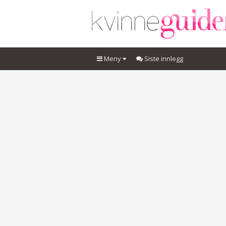
Meny
Siste innlegg