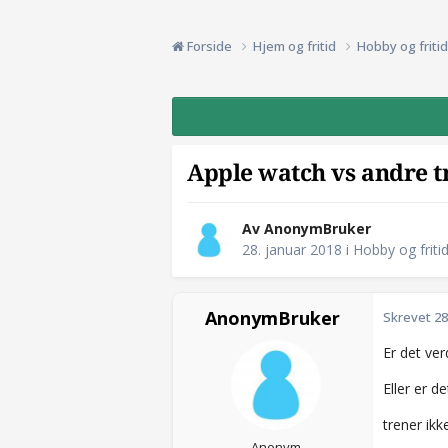
Forside
Hjem og fritid
Hobby og friti
Apple watch vs andre 
Av AnonymBruker
28. januar 2018
i
Hobby og friti
AnonymBruker
Skrevet
28
Er det ve
Eller er d
trener ikk
Anonym