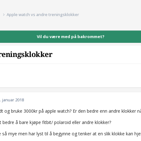
d
Apple watch vs andre treningsklokker
Vil du være med på bakrommet?
treningsklokker
d
. januar 2018
rdt og bruke 3000kr på apple watch? Er den bedre enn andre klokker 
et bedre å bare kjøpe fitbit/ polaroid eller andre klokker?
e så mye men har lyst til å begynne og tenker at en slik klokke kan hj