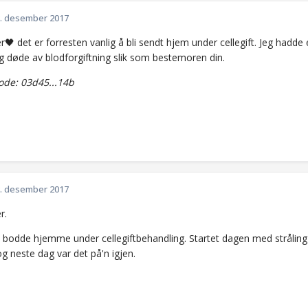
. desember 2017
r🖤 det er forresten vanlig å bli sendt hjem under cellegift. Jeg had
og døde av blodforgiftning slik som bestemoren din.
de: 03d45...14b
. desember 2017
r.
 bodde hjemme under cellegiftbehandling. Startet dagen med stråling 
og neste dag var det på'n igjen.