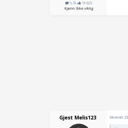
5,1k
15 625
Kjønn: Ikke viktig
Gjest Melis123
Skrevet
23