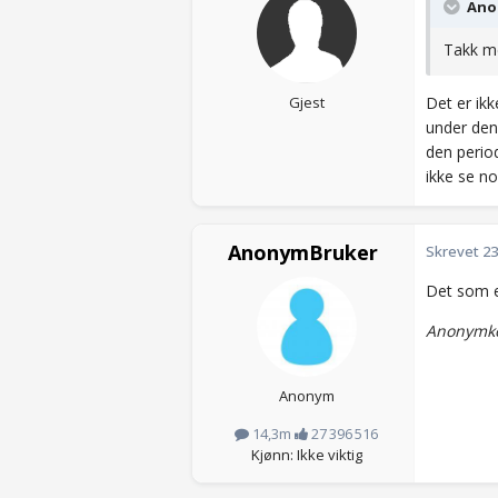
Anon
Takk me
Gjest
Det er ikk
under denn
den period
ikke se no
AnonymBruker
Skrevet
23
Det som er
Anonymko
Anonym
14,3m
27 396 516
Kjønn: Ikke viktig