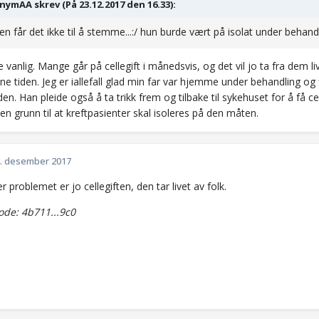
ymAA skrev (På 23.12.2017 den 16.33):
n får det ikke til å stemme...:/ hun burde vært på isolat under behand
e vanlig. Mange går på cellegift i månedsvis, og det vil jo ta fra dem 
e tiden. Jeg er iallefall glad min far var hjemme under behandling og f
en. Han pleide også å ta trikk frem og tilbake til sykehuset for å få cel
en grunn til at kreftpasienter skal isoleres på den måten.
. desember 2017
 problemet er jo cellegiften, den tar livet av folk.
de: 4b711...9c0