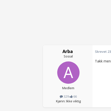
Arba
Skrevet
23
Sosial
Takk men f
Medlem
329
66
Kjønn: Ikke viktig