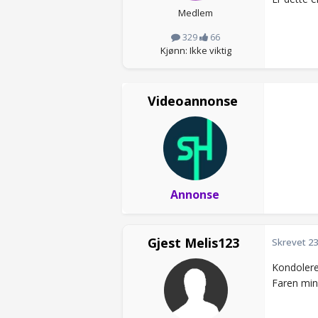
Medlem
329
66
Kjønn: Ikke viktig
Videoannonse
Annonse
Gjest Melis123
Skrevet
23
Kondolerer
Faren min 