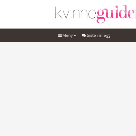
Meny
Siste innlegg