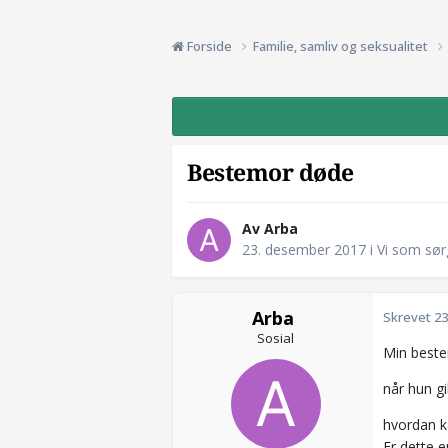
Forside
Familie, samliv og seksualitet
Bestemor døde
Av Arba
23. desember 2017
i
Vi som sør
Arba
Skrevet
23
Sosial
Min beste
når hun gi
hvordan k
Er dette e