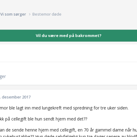
Vi som sørger
Bestemor døde
Vil du være med på bakrommet?
ger
. desember 2017
mor ble lagt inn med lungekreft med spredning for tre uker siden.
kk på cellegift ble hun sendt hjem med det??
an de sende henne hjem med cellegift, en 70 år gammel dame når hun 
n sykehustabbe?? Hun døde selvfølgelig kun tre dager senere av blodfo