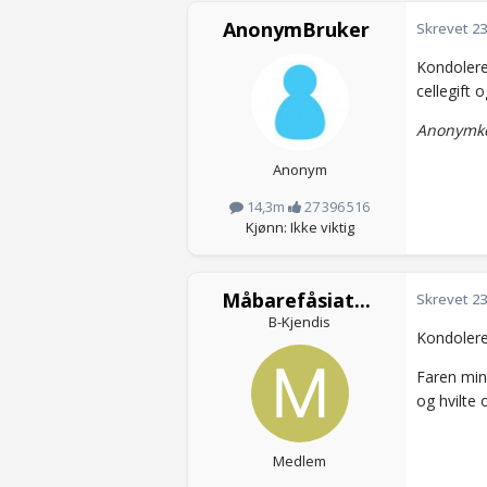
AnonymBruker
Skrevet
23
Kondolere
cellegift 
Anonymko
Anonym
14,3m
27 396 516
Kjønn: Ikke viktig
Måbarefåsiat...
Skrevet
23
B-Kjendis
Kondolere
Faren min
og hvilte 
Medlem