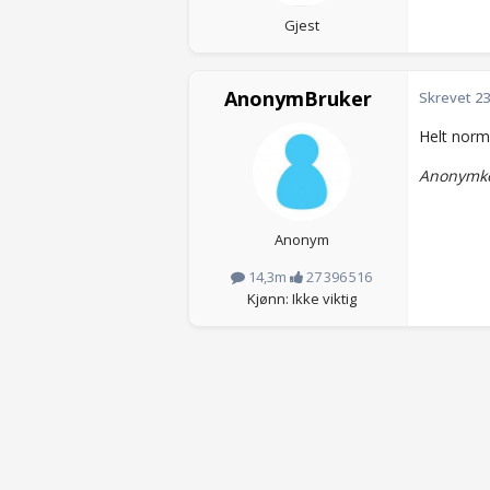
Gjest
AnonymBruker
Skrevet
23
Helt norm
Anonymko
Anonym
14,3m
27 396 516
Kjønn: Ikke viktig