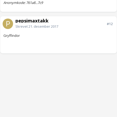
Anonymkode: 761a8...7c9
pepsimaxtakk
#12
Skrevet
21. desember 2017
Gryffindor