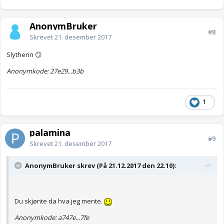
AnonymBruker
#8
Skrevet
21. desember 2017
Slytherin 😏
Anonymkode: 27e29...b3b
1
palamina
#9
Skrevet
21. desember 2017
AnonymBruker skrev (På 21.12.2017 den 22.10):
Du skjønte da hva jeg mente.
Anonymkode: a747e...7fe