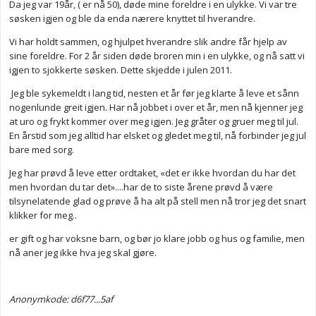
Da jeg var 19år, ( er nå 50), døde mine foreldre i en ulykke. Vi var tre
søsken igjen og ble da enda nærere knyttet til hverandre.
Vi har holdt sammen, og hjulpet hverandre slik andre får hjelp av
sine foreldre. For 2 år siden døde broren min i en ulykke, og nå satt vi
igjen to sjokkerte søsken. Dette skjedde i julen 2011.
Jeg ble sykemeldt i lang tid, nesten et år før jeg klarte å leve et sånn
nogenlunde greit igjen. Har nå jobbet i over et år, men nå kjenner jeg
at uro og frykt kommer over meg igjen. Jeg gråter og gruer meg til jul.
En årstid som jeg alltid har elsket og gledet meg til, nå forbinder jeg jul
bare med sorg.
Jeg har prøvd å leve etter ordtaket, «det er ikke hvordan du har det
men hvordan du tar det»....har de to siste årene prøvd å være
tilsynelatende glad og prøve å ha alt på stell men nå tror jeg det snart
klikker for meg..
er gift og har voksne barn, og bør jo klare jobb og hus og familie, men
nå aner jeg ikke hva jeg skal gjøre.
Anonymkode: d6f77...5af