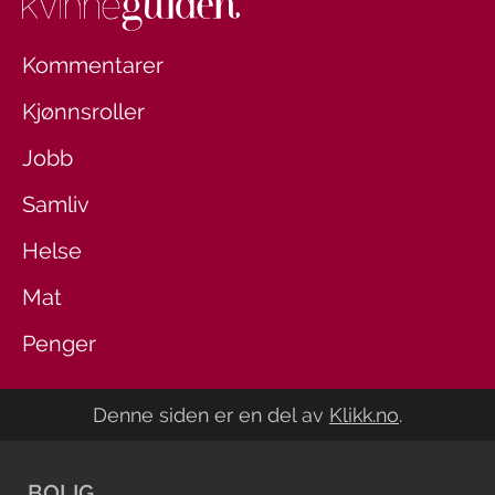
Kommentarer
Kjønnsroller
Jobb
Samliv
Helse
Mat
Penger
Denne siden er en del av
Klikk.no
.
BOLIG