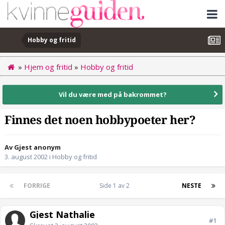
Hobby og fritid
»
Hjem og fritid
»
Hobby og fritid
Vil du være med på bakrommet?
Finnes det noen hobbypoeter her?
Av Gjest anonym
3. august 2002
i
Hobby og fritid
FORRIGE
Side 1 av 2
NESTE
Gjest Nathalie
#1