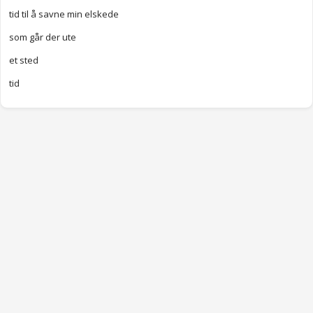
tid til å savne min elskede
som går der ute
et sted
tid