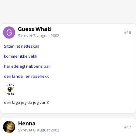
Guess What!
#16
Skrevet
7. august 2002
Sitter i et nøtteskall
kommer ikke vekk
har ødelagt naboens ball
den landa i en rosehekk
den laga jeg da jeg var 8
Henna
#17
Skrevet
8. august 2002