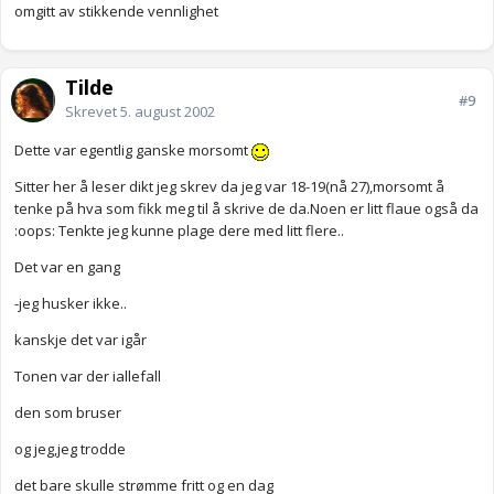
omgitt av stikkende vennlighet
Tilde
#9
Skrevet
5. august 2002
Dette var egentlig ganske morsomt
Sitter her å leser dikt jeg skrev da jeg var 18-19(nå 27),morsomt å
tenke på hva som fikk meg til å skrive de da.Noen er litt flaue også da
:oops: Tenkte jeg kunne plage dere med litt flere..
Det var en gang
-jeg husker ikke..
kanskje det var igår
Tonen var der iallefall
den som bruser
og jeg,jeg trodde
det bare skulle strømme fritt og en dag