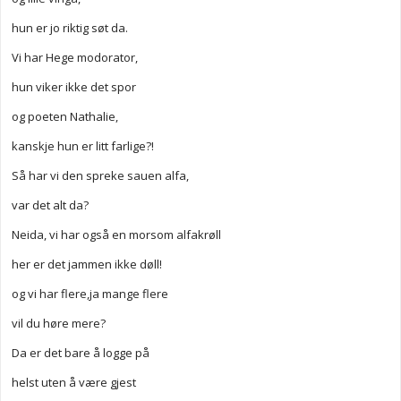
hun er jo riktig søt da.
Vi har Hege modorator,
hun viker ikke det spor
og poeten Nathalie,
kanskje hun er litt farlige?!
Så har vi den spreke sauen alfa,
var det alt da?
Neida, vi har også en morsom alfakrøll
her er det jammen ikke døll!
og vi har flere,ja mange flere
vil du høre mere?
Da er det bare å logge på
helst uten å være gjest