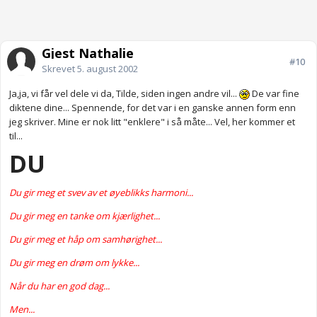
Gjest Nathalie
#10
Skrevet
5. august 2002
Ja,ja, vi får vel dele vi da, Tilde, siden ingen andre vil...
De var fine
diktene dine... Spennende, for det var i en ganske annen form enn
jeg skriver. Mine er nok litt "enklere" i så måte... Vel, her kommer et
til...
DU
Du gir meg et svev av et øyeblikks harmoni...
Du gir meg en tanke om kjærlighet...
Du gir meg et håp om samhørighet...
Du gir meg en drøm om lykke...
Når du har en god dag...
Men...