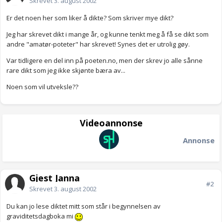
Skrevet
3. august 2002
Er det noen her som liker å dikte? Som skriver mye dikt?
Jeg har skrevet dikt i mange år, og kunne tenkt meg å få se dikt som
andre "amatør-poteter" har skrevet! Synes det er utrolig gøy.
Var tidligere en del inn på poeten.no, men der skrev jo alle sånne
rare dikt som jeg ikke skjønte bæra av...
Noen som vil utveksle??
Videoannonse
Annonse
Gjest Janna
#2
Skrevet
3. august 2002
Du kan jo lese diktet mitt som står i begynnelsen av
graviditetsdagboka mi