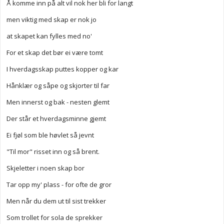
Å komme inn på alt vil nok her bli for langt
men viktig med skap er nok jo
at skapet kan fylles med no'
For et skap det bør ei være tomt
I hverdagsskap puttes kopper og kar
Hånklær og såpe og skjorter til far
Men innerst og bak - nesten glemt
Der står et hverdagsminne gjemt
Ei fjøl som ble høvlet så jevnt
"Til mor" risset inn og så brent.
Skjeletter i noen skap bor
Tar opp my' plass - for ofte de gror
Men når du dem ut til sist trekker
Som trollet for sola de sprekker