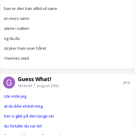
han er den han alltid vil være
en mors sønn
alene i natten
og du,du
stryker ham over håret
i hennes sted
Guess What!
#15
Skrevet
7. august 2002
Lite viste jeg
at du ikke elsket meg.
Der vi gikk på den lange vei
du fortalte du var lei!