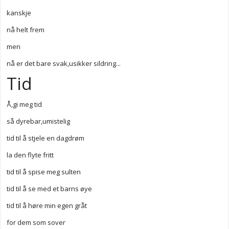
kanskje
nå helt frem
men
nå er det bare svak,usikker sildring...
Tid
Å,gi meg tid
så dyrebar,umistelig
tid til å stjele en dagdrøm
la den flyte fritt
tid til å spise meg sulten
tid til å se med et barns øye
tid til å høre min egen gråt
for dem som sover