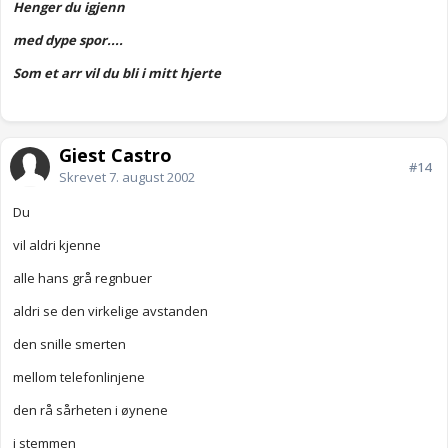
Henger du igjenn
med dype spor....
Som et arr vil du bli i mitt hjerte
Gjest Castro
#14
Skrevet
7. august 2002
Du
vil aldri kjenne
alle hans grå regnbuer
aldri se den virkelige avstanden
den snille smerten
mellom telefonlinjene
den rå sårheten i øynene
i stemmen