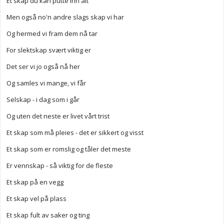
Et skap du kan putte inn alt
Men også no'n andre slags skap vi har
Og hermed vi fram dem nå tar
For slektskap svært viktig er
Det ser vi jo også nå her
Og samles vi mange, vi får
Selskap - i dag som i går
Og uten det neste er livet vårt trist
Et skap som må pleies - det er sikkert og visst
Et skap som er romslig og tåler det meste
Er vennskap - så viktig for de fleste
Et skap på en vegg
Et skap vel på plass
Et skap fult av saker og ting