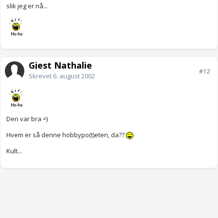
slik jeg er nå...
Gjest Nathalie
#12
Skrevet
6. august 2002
Den var bra =)
Hvem er så denne hobbypo(t)eten, da??
Kult...