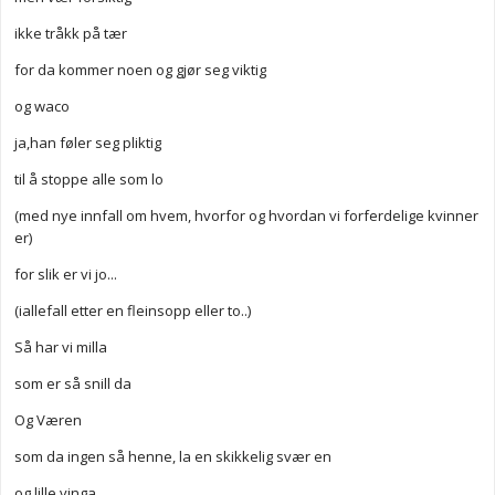
ikke tråkk på tær
for da kommer noen og gjør seg viktig
og waco
ja,han føler seg pliktig
til å stoppe alle som lo
(med nye innfall om hvem, hvorfor og hvordan vi forferdelige kvinner
er)
for slik er vi jo...
(iallefall etter en fleinsopp eller to..)
Så har vi milla
som er så snill da
Og Væren
som da ingen så henne, la en skikkelig svær en
og lille vinga,