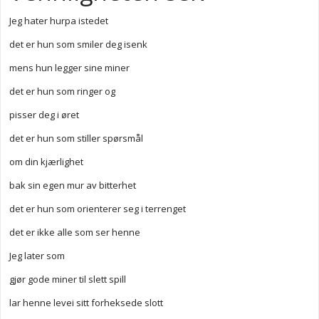
Jeg hater hurpa istedet
det er hun som smiler deg isenk
mens hun legger sine miner
det er hun som ringer og
pisser deg i øret
det er hun som stiller spørsmål
om din kjærlighet
bak sin egen mur av bitterhet
det er hun som orienterer seg i terrenget
det er ikke alle som ser henne
Jeg later som
gjør gode miner til slett spill
lar henne levei sitt forheksede slott