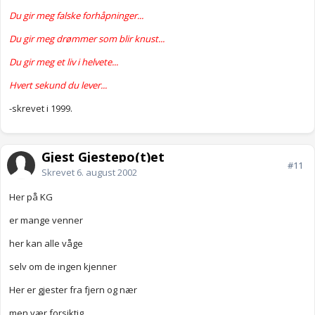
Du gir meg falske forhåpninger...
Du gir meg drømmer som blir knust...
Du gir meg et liv i helvete...
Hvert sekund du lever...
-skrevet i 1999.
Gjest Gjestepo(t)et
#11
Skrevet
6. august 2002
Her på KG
er mange venner
her kan alle våge
selv om de ingen kjenner
Her er gjester fra fjern og nær
men vær forsiktig