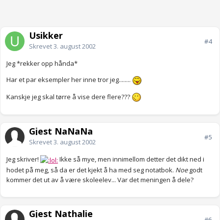
Usikker
#4
Skrevet
3. august 2002
Jeg *rekker opp hånda*
Har et par eksempler her inne tror jeg........
Kanskje jeg skal tørre å vise dere flere???
Gjest NaNaNa
#5
Skrevet
3. august 2002
Jeg skriver!
Ikke så mye, men innimellom detter det dikt ned i
hodet på meg, så da er det kjekt å ha med seg notatbok.
Noe
godt
kommer det ut av å være skoleelev... Var det meningen å dele?
Gjest Nathalie
#6