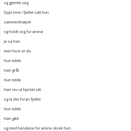
og gjemte seg
Dypt inne i fjellet satt hun
sammenkrøpet
og holdt seg for ørene
Ja sa han
men hvor er du
Hun tidde
Han gråt
Hun tidde
Han rev ut hjertet sitt
og la det foran fjellet
Hun tidde
Han gikk
og med hendene for ørene skrek hun