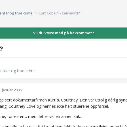
entar og true crime
Kurt Cobain - selvmord?
Vil du være med på bakrommet?
?
entar og true crime
. januar 2005
pp sett dokumentarfilmen Kurt & Courtney. Den var utrolig dårlig syn
ang. Courtney Love og hennes ikke helt stuerene oppførsel.
e, forresten... men det er vel en annen sak...
en ville jo ha oss til å tro at hun faktisk drepte ham (leide noen til 