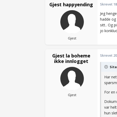
Gjest happyending
Skrevet
18
Jeg henger
hadde og 
sitt.. Og 
jo konklud
Gjest
Gjest la boheme
Skrevet
20
ikke innlogget
Sita
Har net
spørsmå
For en 
Gjest
Dokumen
var hel
hun sle