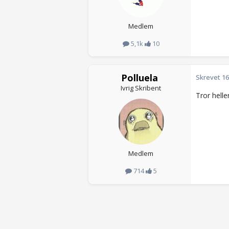
Medlem
5,1k
10
Polluela
Skrevet
16
Ivrig Skribent
Tror helle
Medlem
714
5