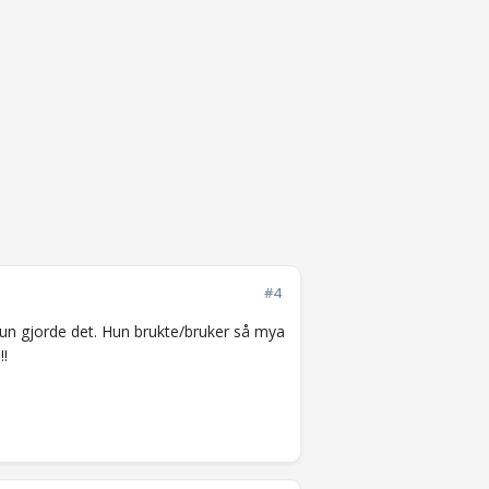
#4
g hun gjorde det. Hun brukte/bruker så mya
!!