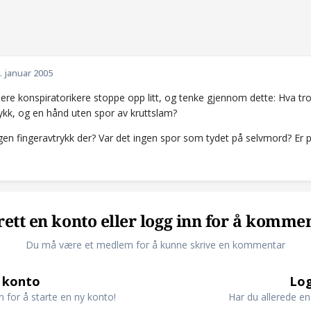
. januar 2005
dere konspiratorikere stoppe opp litt, og tenke gjennom dette: Hva tr
rykk, og en hånd uten spor av kruttslam?
gen fingeravtrykk der? Var det ingen spor som tydet på selvmord? Er p
ett en konto eller logg inn for å komme
Du må være et medlem for å kunne skrive en kommentar
 konto
Log
n for å starte en ny konto!
Har du allerede en