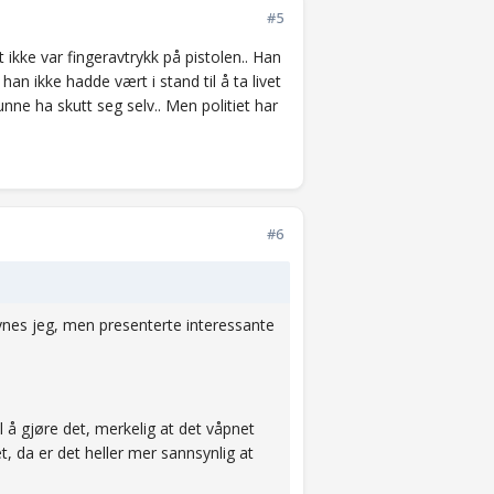
#5
 ikke var fingeravtrykk på pistolen.. Han
n ikke hadde vært i stand til å ta livet
unne ha skutt seg selv.. Men politiet har
#6
ynes jeg, men presenterte interessante
l å gjøre det, merkelig at det våpnet
t, da er det heller mer sannsynlig at