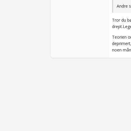
Andre 
Tror du bø
drept.Lege
Teorien o
deprimert,
noen måne