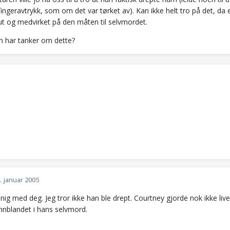
fingeravtrykk, som om det var tørket av). Kan ikke helt tro på det, da 
ut og medvirket på den måten til selvmordet.
 har tanker om dette?
. januar 2005
enig med deg. Jeg tror ikke han ble drept. Courtney gjorde nok ikke l
innblandet i hans selvmord.