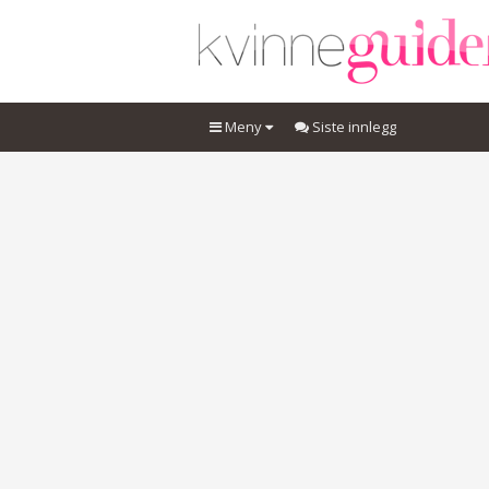
Meny
Siste innlegg