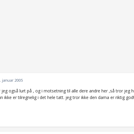
. januar 2005
r jeg også lurt på , og i motsetning til alle dere andre her ,så tror je
n ikke er tilregnelig i det hele tatt. jeg tror ikke den dama er riktig god!