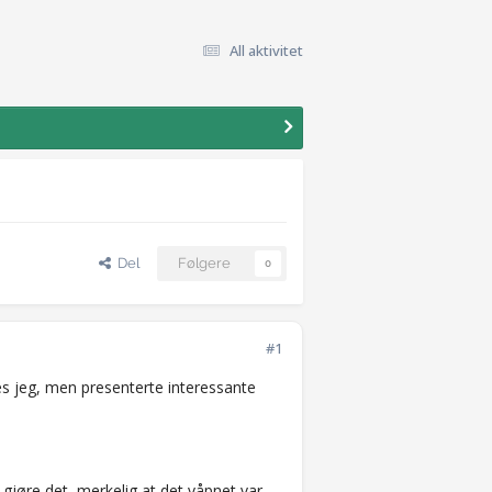
All aktivitet
Del
Følgere
0
#1
es jeg, men presenterte interessante
å gjøre det, merkelig at det våpnet var