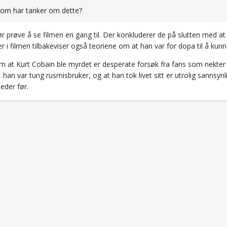
som har tanker om dette?
r prøve å se filmen en gang til. Der konkluderer de på slutten med at d
r i filmen tilbakeviser også teoriene om at han var for dopa til å kunne t
m at Kurt Cobain ble myrdet er desperate forsøk fra fans som nekter å
 han var tung rusmisbruker, og at han tok livet sitt er utrolig sannsyn
der før.