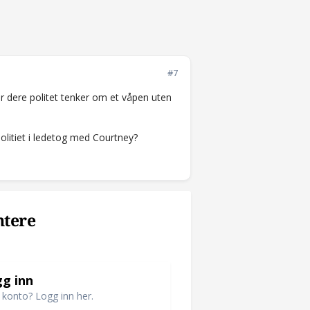
#7
or dere politet tenker om et våpen uten
olitiet i ledetog med Courtney?
ntere
g inn
 konto? Logg inn her.