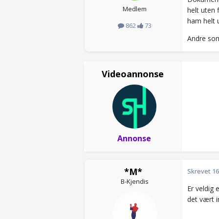
Medlem
helt uten 
ham helt 
862
73
Andre som
Videoannonse
Annonse
*M*
Skrevet
16
B-Kjendis
Er veldig 
det vært 