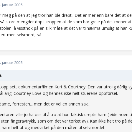
. januar 2005
 meg på den at jeg tror han ble drept.. Det er mer enn bare det at det
så store mengder dop i kroppen at de som har greie på det mener at ha
pistolen lå visstnok på en slik måte at det var tilnærma umulig at han k
ert med selvmord, så...
. januar 2005
t
topp sett dokumentarfilmen Kurt & Courtney. Den var utrolig dårlig s
l ang. Courtney Love og hennes ikke helt stuerene oppførsel.
dame, forresten... men det er vel en annen sak...
taren ville jo ha oss til å tro at hun faktisk drepte ham (leide noen ti
t uten fingeravtrykk, som om det var tørket av). Kan ikke helt tro på de
t ham helt ut og medvirket på den måten til selvmordet.