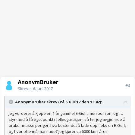
AnonymBruker
#4
Skrevet
6. juni 2017
AnonymBruker skrev (På 5.6.2017 den 13.42):
Jeg vurderer å kjøpe en 1 år gammel E-Golf, men bor i brl, og litt
styr med å få eget punkt i fellesgarasjen, så før jeg avgjør noe å
bruker masse penger, hva koster det å lade opp f.eks en E-Golf,
og hvor ofte må man lade? Jeg kjører ca 6000 km i året.