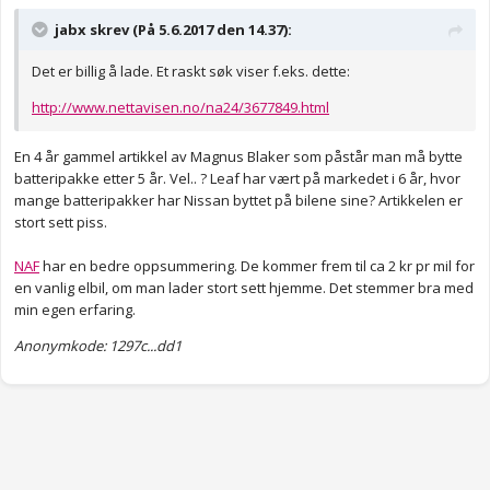
jabx skrev (På 5.6.2017 den 14.37):
Det er billig å lade. Et raskt søk viser f.eks. dette:
http://www.nettavisen.no/na24/3677849.html
En 4 år gammel artikkel av Magnus Blaker som påstår man må bytte
batteripakke etter 5 år. Vel.. ? Leaf har vært på markedet i 6 år, hvor
mange batteripakker har Nissan byttet på bilene sine? Artikkelen er
stort sett piss.
NAF
har en bedre oppsummering. De kommer frem til ca 2 kr pr mil for
en vanlig elbil, om man lader stort sett hjemme. Det stemmer bra med
min egen erfaring.
Anonymkode: 1297c...dd1