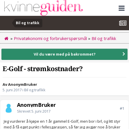
Bil og trafikk
»
Privatøkonomi og forbrukerspørsmål
»
Bil og trafikk
Vil du være med på bakrommet?
E-Golf - strømkostnader?
Av AnonymBruker
5. juni 2017
i
Bil og trafikk
AnonymBruker
#1
Skrevet
5. juni 2017
Jeg vurderer å kjøpe en 1 år gammel E-Golf, men bor i brl, og litt styr
med å få eget punkt i fellesgarasjen, så før jeg avgjør noe å bruker