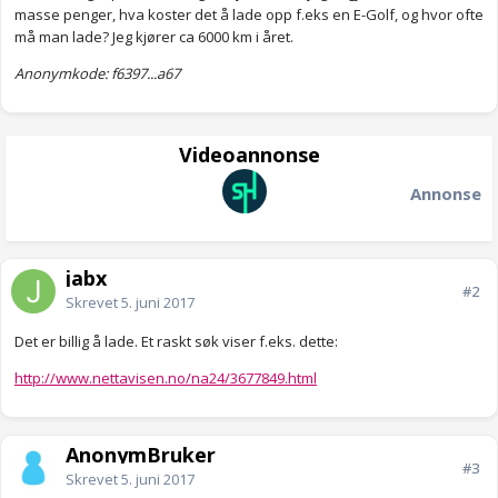
masse penger, hva koster det å lade opp f.eks en E-Golf, og hvor ofte
må man lade? Jeg kjører ca 6000 km i året.
Anonymkode: f6397...a67
Videoannonse
Annonse
jabx
#2
Skrevet
5. juni 2017
Det er billig å lade. Et raskt søk viser f.eks. dette:
http://www.nettavisen.no/na24/3677849.html
AnonymBruker
#3
Skrevet
5. juni 2017