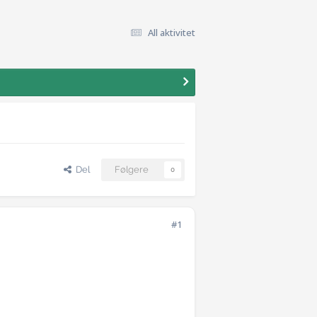
All aktivitet
Del
Følgere
0
#1