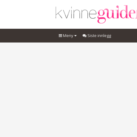
Meny
Siste innlegg