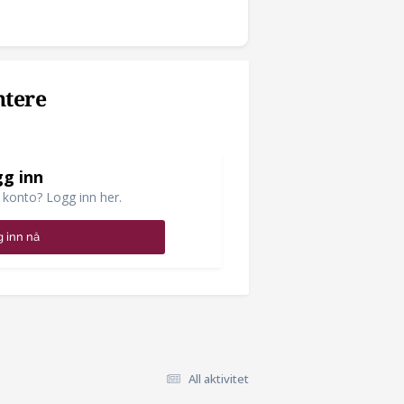
ntere
g inn
 konto? Logg inn her.
 inn nå
All aktivitet