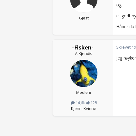
og
et godt ny
Gjest
Håper du 
-Fisken-
Skrevet
19
A-Kjendis
Jeg røyker
Medlem
14,6k
128
Kjønn: Kvinne