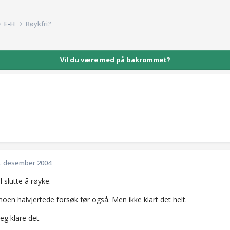
E-H
Røykfri?
Vil du være med på bakrommet?
. desember 2004
l slutte å røyke.
noen halvjertede forsøk før også. Men ikke klart det helt.
eg klare det.