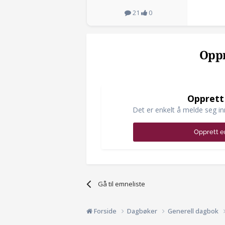
21
0
Oppr
Opprett
Det er enkelt å melde seg in
Opprett e
Gå til emneliste
Forside
Dagbøker
Generell dagbok