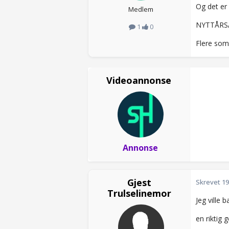
Og det er 
Medlem
NYTTÅRSA
1
0
Flere som 
Videoannonse
Annonse
Gjest
Skrevet
19
Trulselinemor
Jeg ville 
en riktig g