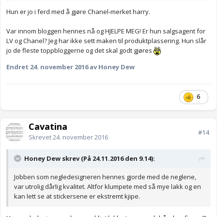
Hun er jo i ferd med å gjøre Chanel-merket harry.
Var innom bloggen hennes nå og HJELPE MEG! Er hun salgsagent for
LV og Chanel? Jeg har ikke sett maken til produktplassering. Hun slår
jo de fleste toppbloggerne og det skal godt gjøres
Endret
24. november 2016
av Honey Dew
6
Cavatina
#14
Skrevet
24. november 2016
Honey Dew skrev (På 24.11.2016 den 9.14):
Jobben som negledesigneren hennes gjorde med de neglene,
var utrolig dårlig kvalitet. Altfor klumpete med så mye lakk og en
kan lett se at stickersene er ekstremt kjipe.