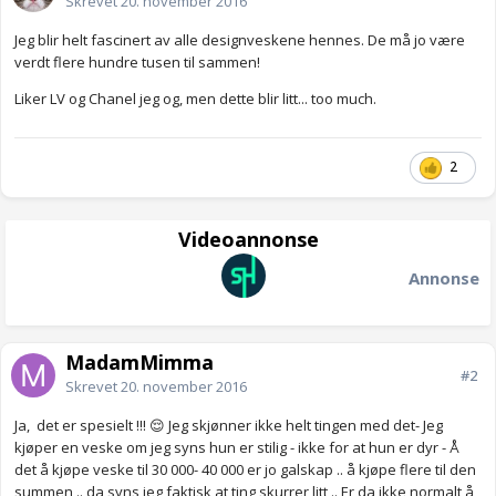
Skrevet
20. november 2016
Jeg blir helt fascinert av alle designveskene hennes. De må jo være
verdt flere hundre tusen til sammen!
Liker LV og Chanel jeg og, men dette blir litt... too much.
2
Videoannonse
Annonse
MadamMimma
#2
Skrevet
20. november 2016
Ja, det er spesielt !!! 😌 Jeg skjønner ikke helt tingen med det- Jeg
kjøper en veske om jeg syns hun er stilig - ikke for at hun er dyr - Å
det å kjøpe veske til 30 000- 40 000 er jo galskap .. å kjøpe flere til den
summen .. da syns jeg faktisk at ting skurrer litt .. Er da ikke normalt å