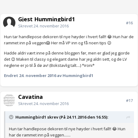
Gjest Hummingbird1
#16
Skrevet
24. november 2016
Hun tar handlepose dekoren til nye høyder i hvert fall!! 😂 Hun har de
rammet inn på veggen😱 Her må VP inn og få noen tips 😉
Hadde aldri vært inne på denne bloggen før, men er glad jeg gjorde
det 😉 Maken til classy og elegant dame har jeg aldri sett, og de LV
neglene er jo til å dø av! (Bokstavlig talt....) *ironi*
Endret
24. november 2016
av Hummingbird1
Cavatina
#17
Skrevet
24. november 2016
Hummingbird1 skrev (På 24.11.2016 den 16.55):
Hun tar handlepose dekoren til nye høyder i hvert fall!! 😂 Hun
har de rammet inn på veggen.......