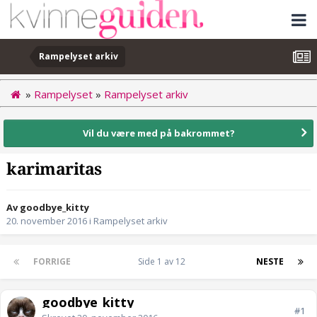
Rampelyset arkiv
»
Rampelyset
»
Rampelyset arkiv
Vil du være med på bakrommet?
karimaritas
Av goodbye_kitty
20. november 2016
i
Rampelyset arkiv
FORRIGE
Side 1 av 12
NESTE
goodbye_kitty
#1