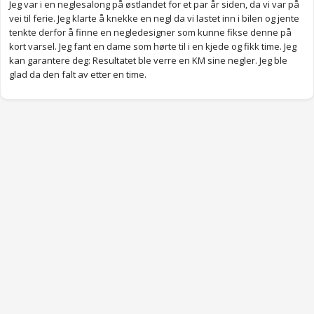
Jeg var i en neglesalong på østlandet for et par år siden, da vi var på
vei til ferie. Jeg klarte å knekke en negl da vi lastet inn i bilen og jente
tenkte derfor å finne en negledesigner som kunne fikse denne på
kort varsel. Jeg fant en dame som hørte til i en kjede og fikk time. Jeg
kan garantere deg: Resultatet ble verre en KM sine negler. Jeg ble
glad da den falt av etter en time.