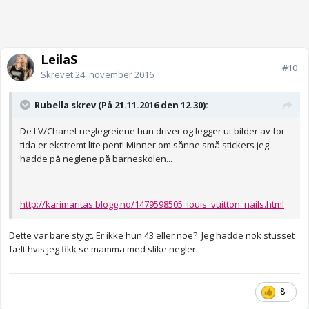
LeilaS
#10
Skrevet
24. november 2016
Rubella skrev (På 21.11.2016 den 12.30):
De LV/Chanel-neglegreiene hun driver og legger ut bilder av for
tida er ekstremt lite pent! Minner om sånne små stickers jeg
hadde på neglene på barneskolen...
http://karimaritas.blogg.no/1479598505_louis_vuitton_nails.html
Dette var bare stygt. Er ikke hun 43 eller noe? Jeg hadde nok stusset
fælt hvis jeg fikk se mamma med slike negler.
8