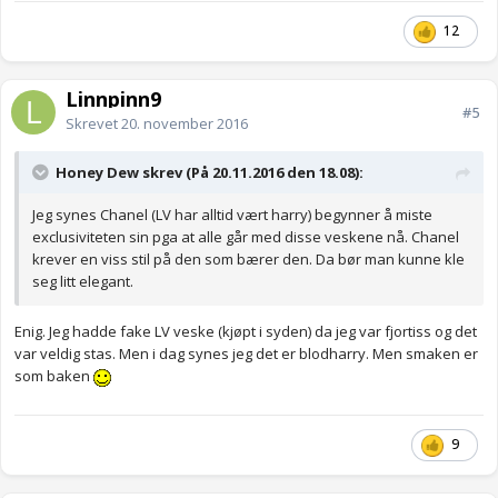
12
Linnpinn9
#5
Skrevet
20. november 2016
Honey Dew skrev (På 20.11.2016 den 18.08):
Jeg synes Chanel (LV har alltid vært harry) begynner å miste
exclusiviteten sin pga at alle går med disse veskene nå. Chanel
krever en viss stil på den som bærer den. Da bør man kunne kle
seg litt elegant.
Enig. Jeg hadde fake LV veske (kjøpt i syden) da jeg var fjortiss og det
var veldig stas. Men i dag synes jeg det er blodharry. Men smaken er
som baken
9