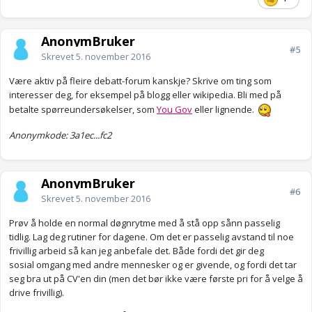
AnonymBruker
#5
Skrevet
5. november 2016
Være aktiv på fleire debatt-forum kanskje? Skrive om ting som
interesser deg, for eksempel på blogg eller wikipedia. Bli med på
betalte spørreundersøkelser, som
You Gov
eller lignende.
Anonymkode: 3a1ec...fc2
AnonymBruker
#6
Skrevet
5. november 2016
Prøv å holde en normal døgnrytme med å stå opp sånn passelig
tidlig. Lag deg rutiner for dagene. Om det er passelig avstand til noe
frivillig arbeid så kan jeg anbefale det. Både fordi det gir deg
sosial omgang med andre mennesker og er givende, og fordi det tar
seg bra ut på CV'en din (men det bør ikke være første pri for å velge å
drive frivillig).