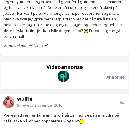
Jeg er nyutdannet og arbeidsledig. Var ferdig utdannet til sommeren
og har hatt vikariat til nå. Dette er gått ut, og jeg søker nå aktivt på
jobber. Har vært på en del intervju, så håper det ordner seg snart.
Men hva skal jeg gjøre mens jeg venter?? Jeg har gått fra å ha en
hektisk hverdag til å trene en gang om dagen og kjede meg ihel. Har
dere forslag til ting jeg kan fylle dagene med?
Er redd jeg kan gå
på en smell.
Anonymkode: 597ad...c9f
Videoannonse
Annonse
wulfie
#2
Skrevet
5. november 2016
Være med venner, låne en hund å gå tur med, se på serier, dra på
cafe, søke på jobber, oppdatere CV og slikt