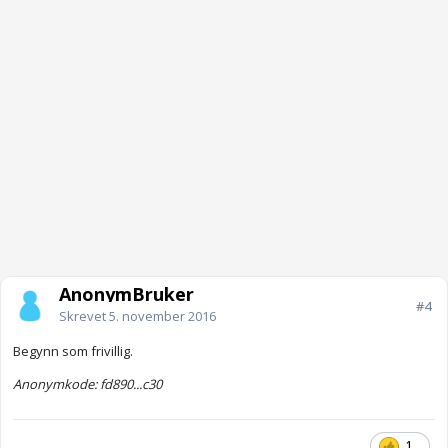
AnonymBruker
#4
Skrevet
5. november 2016
Begynn som frivillig.
Anonymkode: fd890...c30
1