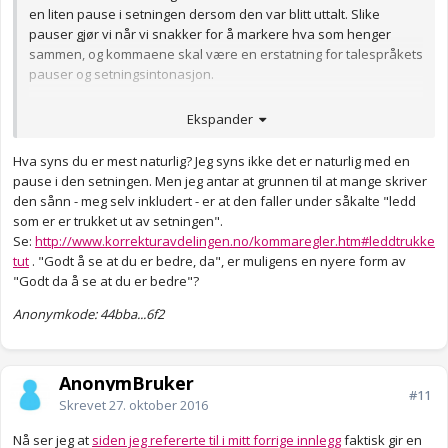
en liten pause i setningen dersom den var blitt uttalt. Slike
pauser gjør vi når vi snakker for å markere hva som henger
sammen, og kommaene skal være en erstatning for talespråkets
pauser og setningsintonasjon.
Kommareglene i norsk bygger på to prinsipper, grammatisk
Ekspander
kommasettingog pausekommasetting. Disse prinsippene kan av
og til gi forskjellig resultat. Det er derfor ikke alltid slik at et
Hva syns du er mest naturlig? Jeg syns ikke det er naturlig med en
komma er riktig eller feil. Når de to prinsippene kolliderer, er det
pause i den setningen. Men jeg antar at grunnen til at mange skriver
fornuftig å velge det alternativet som ikke hindrer den naturlige
den sånn - meg selv inkludert - er at den faller under såkalte "ledd
flyten i setningen, og som gjør det tydeligst hvordan setningen
som er er trukket ut av setningen".
skal tolkes.
Se:
http://www.korrekturavdelingen.no/kommaregler.htm#leddtrukke
Komma skal hjelpe leseren til å finne ut av hvilke ord som hører
tut
. "Godt å se at du er bedre, da", er muligens en nyere form av
sammen i ledd, og hvilke som ikke gjør det. Slik kommasetting
"Godt da å se at du er bedre"?
kan kalles tydelighetskomma.
Anonymkode: 44bba...6f2
Kommareglene i norsk er ikke endelige og absolutte, slik som i
mange andre språk, men er ment som retningslinjer for den som
skriver. Dersom en mener at et komma vil gjøre teksten tyngre å
AnonymBruker
lese, kan en utelate det. Gjør det derimot teksten lettere å lese,
#11
Skrevet
27. oktober 2016
bør en bruke det, selv om det ikke er i samsvar med de
grammatiske reglene
Nå ser jeg at
siden jeg refererte til i mitt forrige innlegg
faktisk gir en