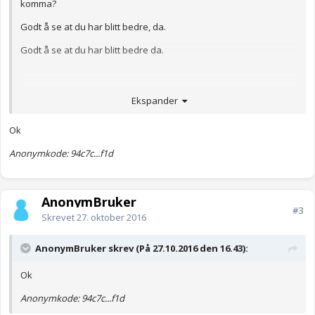
komma?
Godt å se at du har blitt bedre, da.
Godt å se at du har blitt bedre da.
Og hvilken ordklasse tilhører "da" når det brukes på denne
Ekspander
måten? Årsakssubjunksjon? For meg høres førstnevnte mest
riktig ut, men vet ikke helt hvorfor. Noen kunnskapsrike som kan
Ok
forklare?
Anonymkode: 94c7c...f1d
AnonymBruker
#3
Skrevet
27. oktober 2016
AnonymBruker skrev (På 27.10.2016 den 16.43):
Ok
Anonymkode: 94c7c...f1d