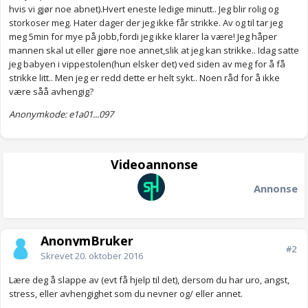
hvis vi gjør noe abnet).Hvert eneste ledige minutt.. Jeg blir rolig og
storkoser meg. Hater dager der jeg ikke får strikke. Av og til tar jeg
meg 5min for mye på jobb,fordi jeg ikke klarer la være! Jeg håper
mannen skal ut eller gjøre noe annet,slik at jeg kan strikke.. Idag satte
jeg babyen i vippestolen(hun elsker det) ved siden av meg for å få
strikke litt.. Men jeg er redd dette er helt sykt.. Noen råd for å ikke
være såå avhengig?
Anonymkode: e1a01...097
Videoannonse
Annonse
AnonymBruker
#2
Skrevet
20. oktober 2016
Lære deg å slappe av (evt få hjelp til det), dersom du har uro, angst,
stress, eller avhengighet som du nevner og/ eller annet.