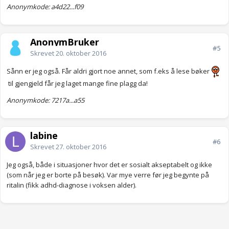
Anonymkode: a4d22...f09
AnonymBruker
#5
Skrevet
20. oktober 2016
Sånn er jeg også. Får aldri gjort noe annet, som f.eks å lese bøker
til gjengjeld får jeg laget mange fine plagg da!
Anonymkode: 7217a...a55
labine
#6
Skrevet
27. oktober 2016
Jeg også, både i situasjoner hvor det er sosialt akseptabelt og ikke
(som når jeg er borte på besøk). Var mye verre før jeg begynte på
ritalin (fikk adhd-diagnose i voksen alder).