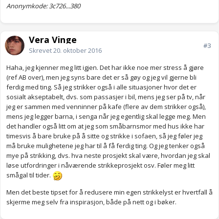
Anonymkode: 3c726...380
Vera Vinge
#3
Skrevet
20. oktober 2016
Haha, jeg kjenner meg litt igjen. Det har ikke noe mer stress å gjøre
(ref AB over), men jeg syns bare det er så gøy og jeg vil gjerne bli
ferdig med ting. Så jeg strikker også i alle situasjoner hvor det er
sosialt akseptabelt, dvs. som passasjer i bil, mens jeg ser på tv, når
jeg er sammen med venninner på kafe (flere av dem strikker også),
mens jeg legger barna, i senga når jeg egentlig skal legge meg. Men
det handler også litt om at jeg som småbarnsmor med hus ikke har
timesvis å bare bruke på å sitte og strikke i sofaen, så jeg føler jeg
må bruke mulighetene jeg har til å få ferdig ting. Og jeg tenker også
mye på strikking, dvs. hva neste prosjekt skal være, hvordan jeg skal
løse utfordringer i nåværende strikkeprosjekt osv. Føler meg litt
smågal til tider.
Men det beste tipset for å redusere min egen strikkelyst er hvertfall å
skjerme meg selv fra inspirasjon, både på nett og i bøker.