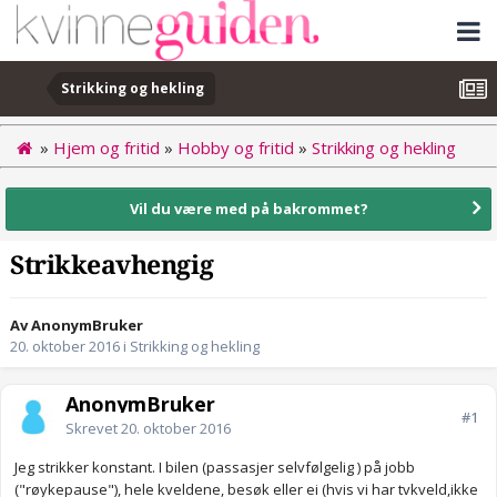
Strikking og hekling
»
Hjem og fritid
»
Hobby og fritid
»
Strikking og hekling
Vil du være med på bakrommet?
Strikkeavhengig
Av AnonymBruker
20. oktober 2016
i
Strikking og hekling
AnonymBruker
#1
Skrevet
20. oktober 2016
Jeg strikker konstant. I bilen (passasjer selvfølgelig ) på jobb
("røykepause"), hele kveldene, besøk eller ei (hvis vi har tvkveld,ikke