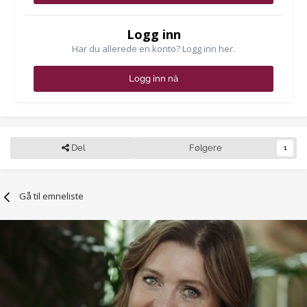
Logg inn
Har du allerede en konto? Logg inn her.
Logg inn nå
Del
Følgere
1
Gå til emneliste