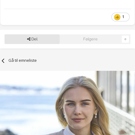
1
Del
Følgere
0
Gå til emneliste