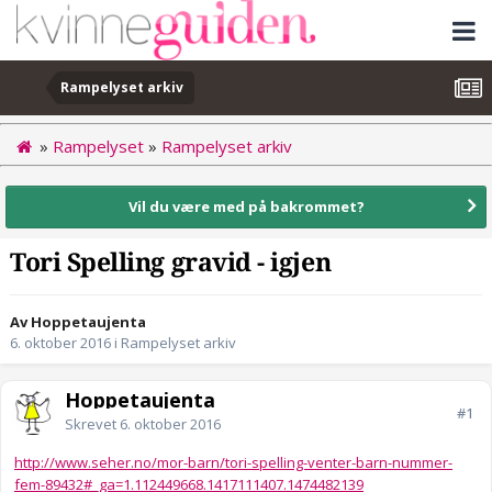
Rampelyset arkiv
»
Rampelyset
»
Rampelyset arkiv
Vil du være med på bakrommet?
Tori Spelling gravid - igjen
Av Hoppetaujenta
6. oktober 2016
i
Rampelyset arkiv
Hoppetaujenta
#1
Skrevet
6. oktober 2016
http://www.seher.no/mor-barn/tori-spelling-venter-barn-nummer-
fem-89432#_ga=1.112449668.1417111407.1474482139