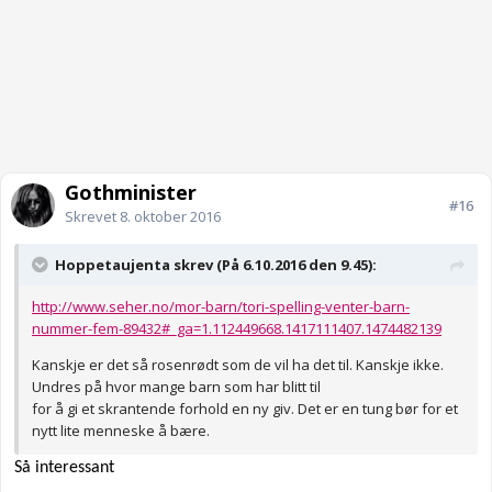
Gothminister
#16
Skrevet
8. oktober 2016
Hoppetaujenta skrev (På 6.10.2016 den 9.45):
http://www.seher.no/mor-barn/tori-spelling-venter-barn-
nummer-fem-89432#_ga=1.112449668.1417111407.1474482139
Kanskje er det så rosenrødt som de vil ha det til. Kanskje ikke.
Undres på hvor mange barn som har blitt til
for å gi et skrantende forhold en ny giv. Det er en tung bør for et
nytt lite menneske å bære.
Så interessant