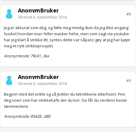
AnonymBruker
#8
Skrevet
6. september 2016
Jeg er akkurat som deg, og følte meg rimelig dum da jeg ikke engang
husket hvordan man feller masker hehe, men som sagt via youtube
har jeg klart å strikke litt, syntes dette var såpass gøy at jeg har kjøpt
meg et nytt strikkeprosjekt.
Anonymkode: 79c41...fea
AnonymBruker
#9
Skrevet
6. september 2016
Begynn med det enkle og så jtvikler du teknikkene etterhvert. Finn
deg noen som har strikkekafe der du bor. Da får du verdens beste
læremestere.
Anonymkode: 85428...d80