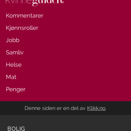
Kommentarer
Kjønnsroller
Jobb
Samliv
Helse
Mat
Penger
Denne siden er en del av
Klikk.no
.
BOLIG