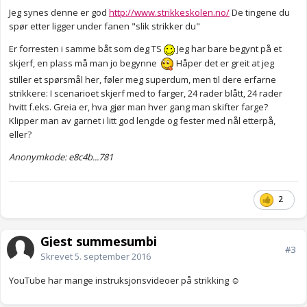
Jeg synes denne er god
http://www.strikkeskolen.no/
De tingene du
spør etter ligger under fanen "slik strikker du"
Er forresten i samme båt som deg TS
Jeg har bare begynt på et
skjerf, en plass må man jo begynne
Håper det er greit at jeg
stiller et spørsmål her, føler meg superdum, men til dere erfarne
strikkere: I scenarioet skjerf med to farger, 24 rader blått, 24 rader
hvitt f.eks. Greia er, hva gjør man hver gang man skifter farge?
Klipper man av garnet i litt god lengde og fester med nål etterpå,
eller?
Anonymkode: e8c4b...781
2
Gjest summesumbi
#3
Skrevet
5. september 2016
YouTube har mange instruksjonsvideoer på strikking ☺