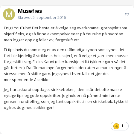
Musefjes
#7
Skrevet
5. september 2016
Enig i YouTube! Det beste er å velge seg overkommelig prosjekt som
skjerf f.eks, og så finne eksempelvideoer på Youtube på hvordan
man legger opp og feller av, fargeskift etc.
Et tips hvis du som meg er av den utålmodige typen som synes det
fort blir kjedelig å strikke et helt skjerf, er å velge et garn med masse
fargeskift i seg. F. eks Kauni (eller kanskje et litt tykkere garn så det
går fortere). Da får man nye farger hele tiden uten at man trenger å
stresse med å skifte garn. Jeg synes i hvertfall det gjør det
mer spennende å strikke.
Jeg har akkurat oppdaget strikkebøker, i dem står det ofte masse
nyttige tips og gode oppskrifter. Jeg holder nå på med min første
genser i rundfelling, som jeg fant oppskrift til i en strikkebok. Lykke til
og kos deg med strikkingen!
1