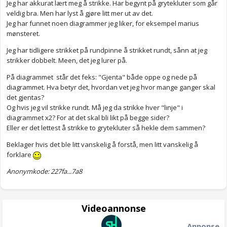
Jeg har akkurat lært meg å strikke. Har begynt på grytekluter som går
veldig bra. Men har lyst å gjøre litt mer ut av det.
Jeg har funnet noen diagrammer jeg liker, for eksempel marius
mønsteret.
Jeg har tidligere strikket på rundpinne å strikket rundt, sånn at jeg
strikker dobbelt. Meen, det jeg lurer på.
På diagrammet står det feks: "Gjenta" både oppe og nede på
diagrammet. Hva betyr det, hvordan vet jeg hvor mange ganger skal
det gjentas?
Og hvis jeg vil strikke rundt. Må jeg da strikke hver "linje" i
diagrammet x2? For at det skal bli likt på begge sider?
Eller er det lettest å strikke to grytekluter så hekle dem sammen?
Beklager hvis det ble litt vanskelig å forstå, men litt vanskelig å
forklare
Anonymkode: 227fa...7a8
Videoannonse
Annonse