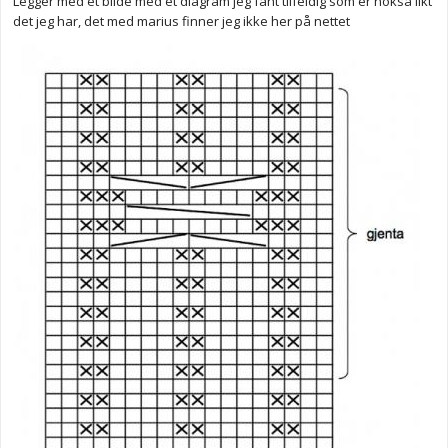
Legger med et bilde med et diagram jeg fant tilfeldig som er nokså likt
det jeg har, det med marius finner jeg ikke her på nettet