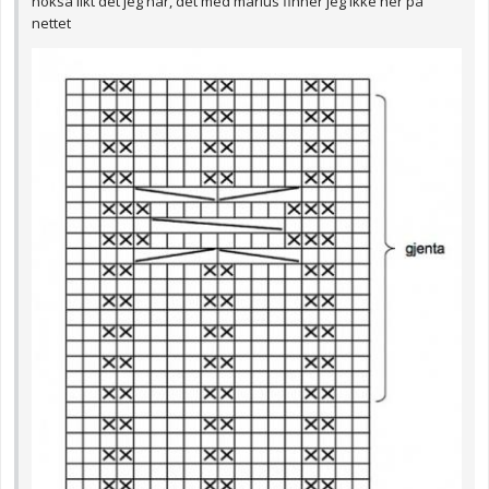
nokså likt det jeg har, det med marius finner jeg ikke her på
nettet