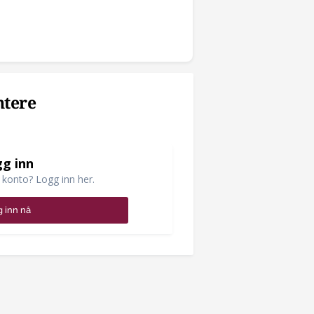
ntere
g inn
 konto? Logg inn her.
 inn nå