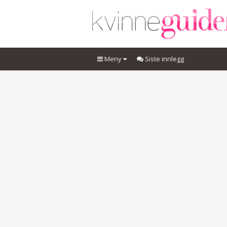
Meny
Siste innlegg