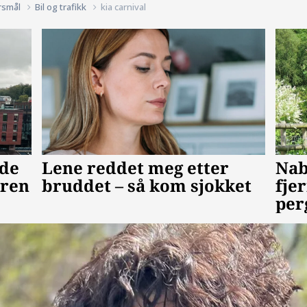
rsmål
Bil og trafikk
kia carnival