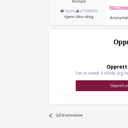
Anonym
http://ww
14,3m
27 390 072
Kjønn: Ikke viktig
Anonymko
Oppr
Opprett
Det er enkelt å melde seg in
Opprett e
Gå til emneliste