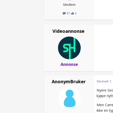
Medlem
81
6
Videoannonse
Annonse
AnonymBruker
Skrevet
1.
Nyere Sedo
kjøpe nytt
Men Carni
ikke en typ