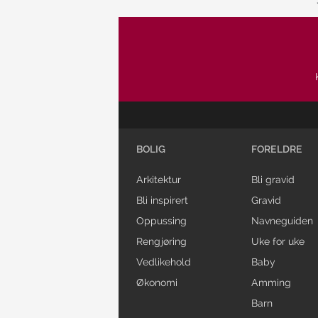
BOLIG
FORELDRE
Arkitektur
Bli gravid
Bli inspirert
Gravid
Oppussing
Navneguiden
Rengjøring
Uke for uke
Vedlikehold
Baby
Økonomi
Amming
Barn