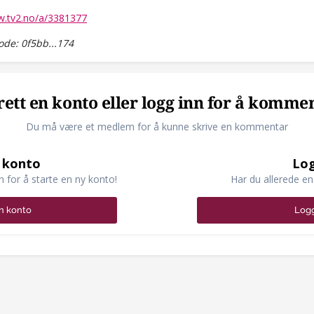
w.tv2.no/a/3381377
de: 0f5bb...174
ett en konto eller logg inn for å komme
Du må være et medlem for å kunne skrive en kommentar
 konto
Log
n for å starte en ny konto!
Har du allerede en
n konto
Logg