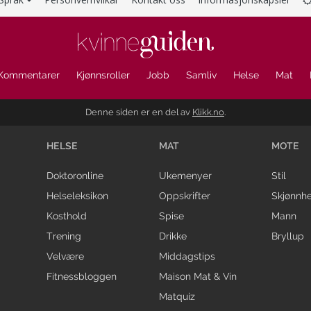
Kommentarer
Kjønnsroller
Jobb
Samliv
Helse
Mat
Denne siden er en del av
Klikk.no
.
HELSE
MAT
MOTE
Doktoronline
Ukemenyer
Stil
Helseleksikon
Oppskrifter
Skjønnhe
Kosthold
Spise
Mann
Trening
Drikke
Bryllup
Velvære
Middagstips
Fitnessbloggen
Maison Mat & Vin
Matquiz