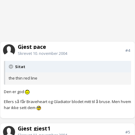
Gjest pace
#4
Skrevet
10. november 2004
Sitat
the thin red line
Den er god
Ellers så får Braveheart og Gladiator blodet mitt til å bruse. Men hvem
har ikke sett dem
Gjest gjest1
#5