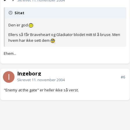
Skrevet
11. november 2004
Sitat
Den er god
Ellers så får Braveheart og Gladiator blodet mitt til å bruse. Men
hvem har ikke sett dem
Ehem...
Ingeborg
#6
Skrevet
11. november 2004
"Enemy at the gate" er heller ikke så verst.