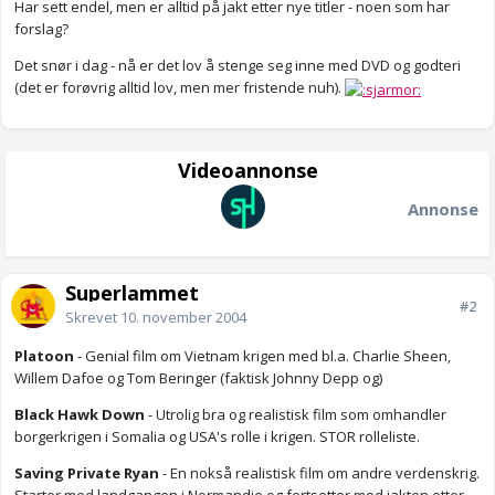
Har sett endel, men er alltid på jakt etter nye titler - noen som har
forslag?
Det snør i dag - nå er det lov å stenge seg inne med DVD og godteri
(det er forøvrig alltid lov, men mer fristende nuh).
Videoannonse
Annonse
Superlammet
#2
Skrevet
10. november 2004
Platoon
- Genial film om Vietnam krigen med bl.a. Charlie Sheen,
Willem Dafoe og Tom Beringer (faktisk Johnny Depp og)
Black Hawk Down
- Utrolig bra og realistisk film som omhandler
borgerkrigen i Somalia og USA's rolle i krigen. STOR rolleliste.
Saving Private Ryan
- En nokså realistisk film om andre verdenskrig.