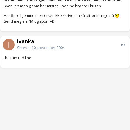
Starter med landgangen i Normandie og fortsetter med jakten etter
Ryan, en menig som har mistet 3 av sine brødre i krigen.
Har flere hjemme men orker ikke skrive om så altfor mange nå
Send meg en PM og spørr =D
ivanka
#3
Skrevet
10. november 2004
the thin red line