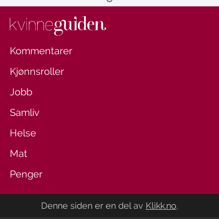
Kommentarer
Kjønnsroller
Jobb
Samliv
Helse
Mat
Penger
Denne siden er en del av
Klikk.no
.