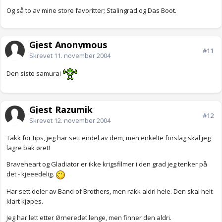
Og så to av mine store favoritter; Stalingrad og Das Boot.
Gjest Anonymous
#11
Skrevet
11. november 2004
Den siste samurai
Gjest Razumik
#12
Skrevet
12. november 2004
Takk for tips, jeg har sett endel av dem, men enkelte forslag skal jeg
lagre bak øret!
Braveheart og Gladiator er ikke krigsfilmer i den grad jeg tenker på
det - kjeeedelig.
Har sett deler av Band of Brothers, men rakk aldri hele. Den skal helt
klart kjøpes.
Jeg har lett etter Ørneredet lenge, men finner den aldri.