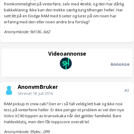
fremkommelighet på vinterføre, selv med 4trekk, og den har dårlig
bakkeklaring. Ikke kan den trekke særlig tung tilhenger heller. Har
sett litt på en Dodge RAM med 6 seter og lurer på om noen har
erfaring med den eller noen andre bra forslag?
Anonymkode: 9d136...6d2
Videoannonse
Annonse
AnonymBruker
#2
Skrevet
18. juli 2016
RAM pickup m crew cab? Den er i så fall veldig lett bak og ikke noe
tess på vinterferie heller. Er ikke penger et problem er vel den nye
Volvo XC90 toppen av kransekaka når det gjelder familiebil. Bare
Haldexklutsj, men den får toppscore overalt lel.
Anonymkode: 95dec...099