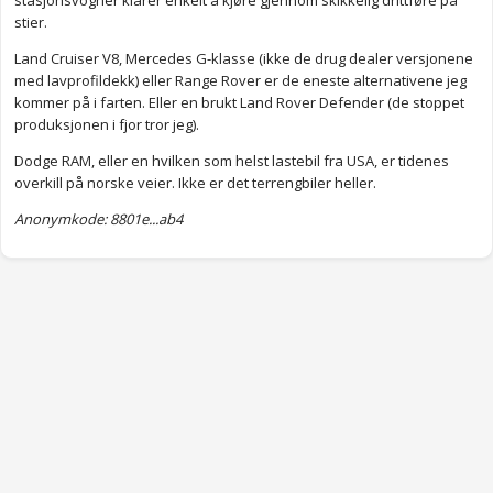
stasjonsvogner klarer enkelt å kjøre gjennom skikkelig drittføre på
stier.
Land Cruiser V8, Mercedes G-klasse (ikke de drug dealer versjonene
med lavprofildekk) eller Range Rover er de eneste alternativene jeg
kommer på i farten. Eller en brukt Land Rover Defender (de stoppet
produksjonen i fjor tror jeg).
Dodge RAM, eller en hvilken som helst lastebil fra USA, er tidenes
overkill på norske veier. Ikke er det terrengbiler heller.
Anonymkode: 8801e...ab4