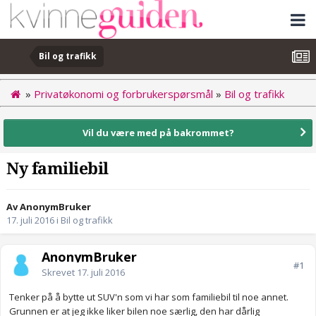
Bil og trafikk
»
Privatøkonomi og forbrukerspørsmål
»
Bil og trafikk
Vil du være med på bakrommet?
Ny familiebil
Av AnonymBruker
17. juli 2016
i
Bil og trafikk
AnonymBruker
#1
Skrevet
17. juli 2016
Tenker på å bytte ut SUV'n som vi har som familiebil til noe annet.
Grunnen er at jeg ikke liker bilen noe særlig, den har dårlig