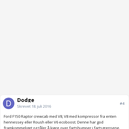
Dodge
#4
Skrevet
18. juli 2016
Ford F150 Raptor crewcab med V8, V8 med kompressor fra enten
hennessey eller Roush eller V6 ecoboost. Denne har god
framkommeliget og tåler å kjøre over fartshumper i fartsgrensene.