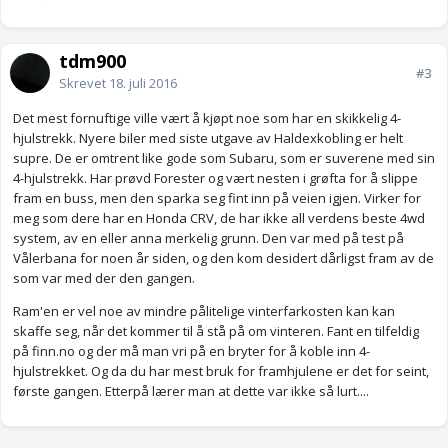
tdm900
#3
Skrevet
18. juli 2016
Det mest fornuftige ville vært å kjøpt noe som har en skikkelig 4-
hjulstrekk. Nyere biler med siste utgave av Haldexkobling er helt
supre. De er omtrent like gode som Subaru, som er suverene med sin
4-hjulstrekk. Har prøvd Forester og vært nesten i grøfta for å slippe
fram en buss, men den sparka seg fint inn på veien igjen. Virker for
meg som dere har en Honda CRV, de har ikke all verdens beste 4wd
system, av en eller anna merkelig grunn. Den var med på test på
Vålerbana for noen år siden, og den kom desidert dårligst fram av de
som var med der den gangen.
Ram'en er vel noe av mindre pålitelige vinterfarkosten kan kan
skaffe seg, når det kommer til å stå på om vinteren. Fant en tilfeldig
på finn.no og der må man vri på en bryter for å koble inn 4-
hjulstrekket. Og da du har mest bruk for framhjulene er det for seint,
første gangen. Etterpå lærer man at dette var ikke så lurt....