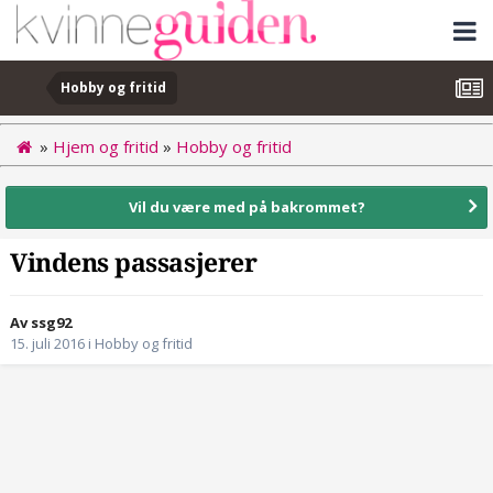
Hobby og fritid
»
Hjem og fritid
»
Hobby og fritid
Vil du være med på bakrommet?
Vindens passasjerer
Av ssg92
15. juli 2016
i
Hobby og fritid