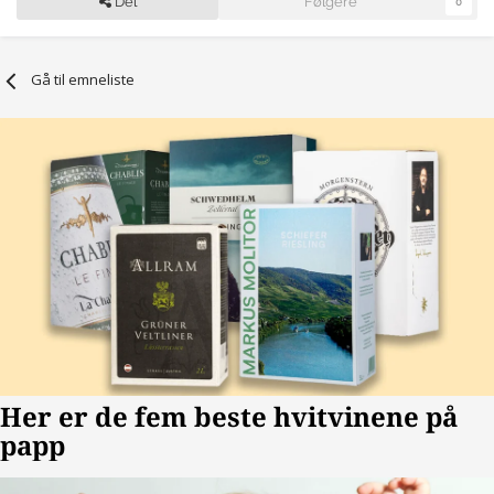
Del
Følgere
0
Gå til emneliste