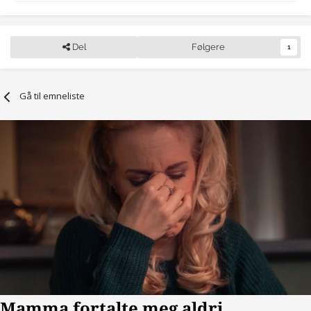
Del
Følgere
1
Gå til emneliste