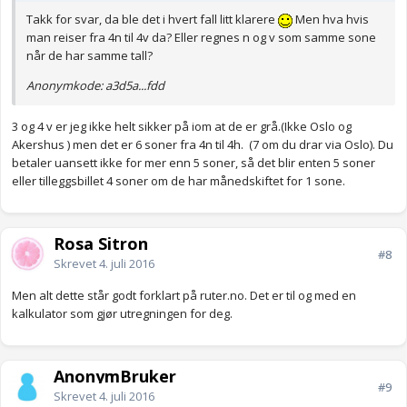
Takk for svar, da ble det i hvert fall litt klarere
Men hva hvis
man reiser fra 4n til 4v da? Eller regnes n og v som samme sone
når de har samme tall?
Anonymkode: a3d5a...fdd
3 og 4 v er jeg ikke helt sikker på iom at de er grå.(Ikke Oslo og
Akershus ) men det er 6 soner fra 4n til 4h. (7 om du drar via Oslo). Du
betaler uansett ikke for mer enn 5 soner, så det blir enten 5 soner
eller tilleggsbillet 4 soner om de har månedskiftet for 1 sone.
Rosa Sitron
#8
Skrevet
4. juli 2016
Men alt dette står godt forklart på ruter.no. Det er til og med en
kalkulator som gjør utregningen for deg.
AnonymBruker
#9
Skrevet
4. juli 2016