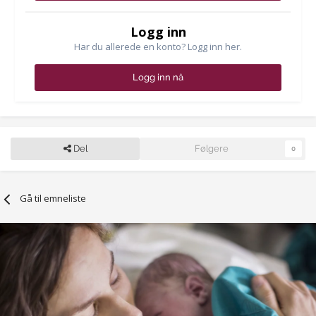
Logg inn
Har du allerede en konto? Logg inn her.
Logg inn nå
Del
Følgere
0
Gå til emneliste