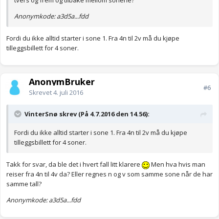
tvers og frem og tilbake mellom sonene?
Anonymkode: a3d5a...fdd
Fordi du ikke alltid starter i sone 1. Fra 4n til 2v må du kjøpe
tilleggsbillett for 4 soner.
AnonymBruker
#6
Skrevet
4. juli 2016
VinterSnø skrev (På 4.7.2016 den 14.56):
Fordi du ikke alltid starter i sone 1. Fra 4n til 2v må du kjøpe
tilleggsbillett for 4 soner.
Takk for svar, da ble det i hvert fall litt klarere
Men hva hvis man
reiser fra 4n til 4v da? Eller regnes n og v som samme sone når de har
samme tall?
Anonymkode: a3d5a...fdd