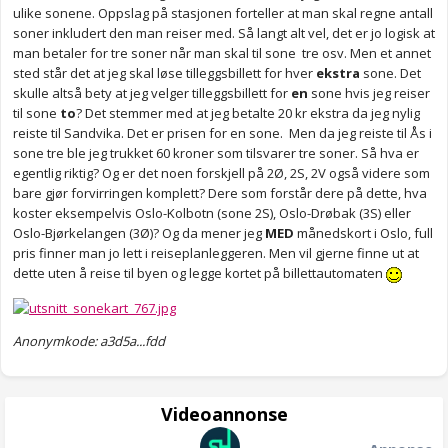
ulike sonene. Oppslag på stasjonen forteller at man skal regne antall
soner inkludert den man reiser med. Så langt alt vel, det er jo logisk at
man betaler for tre soner når man skal til sone tre osv. Men et annet
sted står det at jeg skal løse tilleggsbillett for hver
ekstra
sone. Det
skulle altså bety at jeg velger tilleggsbillett for
en
sone hvis jeg reiser
til sone
to
? Det stemmer med at jeg betalte 20 kr ekstra da jeg nylig
reiste til Sandvika. Det er prisen for en sone. Men da jeg reiste til Ås i
sone tre ble jeg trukket 60 kroner som tilsvarer tre soner. Så hva er
egentlig riktig? Og er det noen forskjell på 2Ø, 2S, 2V også videre som
bare gjør forvirringen komplett? Dere som forstår dere på dette, hva
koster eksempelvis Oslo-Kolbotn (sone 2S), Oslo-Drøbak (3S) eller
Oslo-Bjørkelangen (3Ø)? Og da mener jeg
MED
månedskort i Oslo, full
pris finner man jo lett i reiseplanleggeren. Men vil gjerne finne ut at
dette uten å reise til byen og legge kortet på billettautomaten
Anonymkode: a3d5a...fdd
Videoannonse