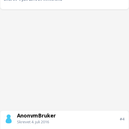
AnonymBruker
#4
Skrevet
4. juli 2016