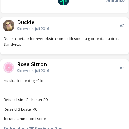
Annonse
Duckie
#2
Skrevet
4. juli 2016
Du skal betale for hver ekstra sone, slik som du gjorde da du dro til
Sandvika.
Rosa Sitron
#3
Skrevet
4. juli 2016
Ås skal koste deg 40 kr.
Reise til sine 2x koster 20
Reise til 3 koster 40
forutsatt mndkort i sone 1
Endret
4. juli 2016
av VinterSnø