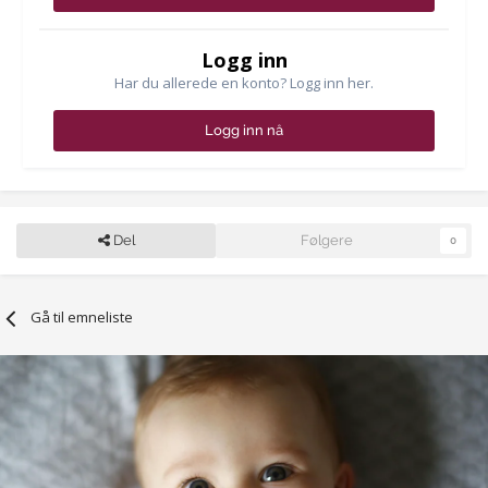
Logg inn
Har du allerede en konto? Logg inn her.
Logg inn nå
Del
Følgere
0
Gå til emneliste