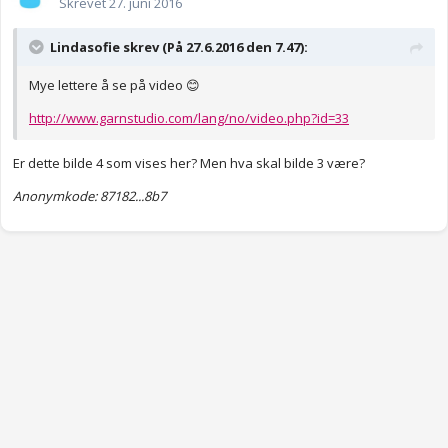
Skrevet
27. juni 2016
Lindasofie skrev (På 27.6.2016 den 7.47):
Mye lettere å se på video 😊
http://www.garnstudio.com/lang/no/video.php?id=33
Er dette bilde 4 som vises her? Men hva skal bilde 3 være?
Anonymkode: 87182...8b7