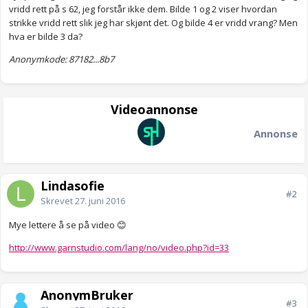
vridd rett på s 62, jeg forstår ikke dem. Bilde 1 og 2 viser hvordan
strikke vridd rett slik jeg har skjønt det. Og bilde 4 er vridd vrang? Men
hva er bilde 3 da?
Anonymkode: 87182...8b7
Videoannonse
Annonse
Lindasofie
#2
Skrevet
27. juni 2016
Mye lettere å se på video 😊
http://www.garnstudio.com/lang/no/video.php?id=33
AnonymBruker
#3